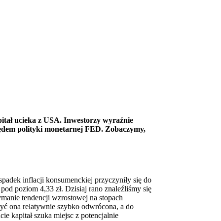
pitał ucieka z USA. Inwestorzy wyraźnie
lędem polityki monetarnej FED. Zobaczymy,
padek inflacji konsumenckiej przyczyniły się do
pod poziom 4,33 zł. Dzisiaj rano znaleźliśmy się
zymanie tendencji wzrostowej na stopach
yć ona relatywnie szybko odwrócona, a do
ie kapitał szuka miejsc z potencjalnie