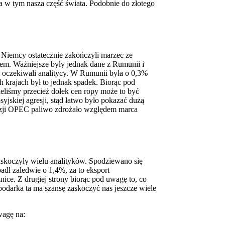
pa w tym nasza część świata. Podobnie do złotego
Niemcy ostatecznie zakończyli marzec ze
m. Ważniejsze były jednak dane z Rumunii i
 oczekiwali analitycy. W Rumunii była o 0,3%
rajach był to jednak spadek. Biorąc pod
liśmy przecież dołek cen ropy może to być
jskiej agresji, stąd łatwo było pokazać dużą
ecyzji OPEC paliwo zdrożało względem marca
skoczyły wielu analityków. Spodziewano się
adł zaledwie o 1,4%, za to eksport
nice. Z drugiej strony biorąc pod uwagę to, co
odarka ta ma szansę zaskoczyć nas jeszcze wiele
wagę na: