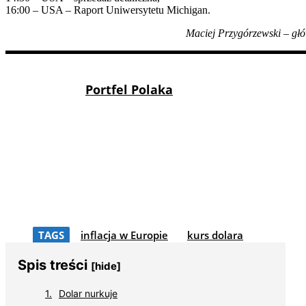
16:00 – USA – Raport Uniwersytetu Michigan.
Maciej Przygórzewski – głó
Portfel Polaka
TAGS
inflacja w Europie
kurs dolara
Spis treści
[hide]
Dolar nurkuje