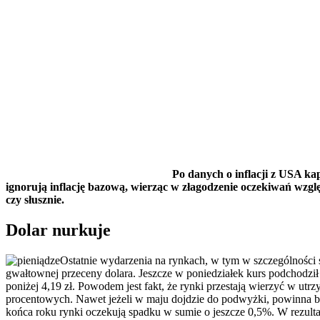
Po danych o inflacji z USA ka
ignorują inflację bazową, wierząc w złagodzenie oczekiwań wzg
czy słusznie.
Dolar nurkuje
Ostatnie wydarzenia na rynkach, w tym w szczególności s
gwałtownej przeceny dolara. Jeszcze w poniedziałek kurs podchodził 
poniżej 4,19 zł. Powodem jest fakt, że rynki przestają wierzyć w utr
procentowych. Nawet jeżeli w maju dojdzie do podwyżki, powinna b
końca roku rynki oczekują spadku w sumie o jeszcze 0,5%. W rezultac