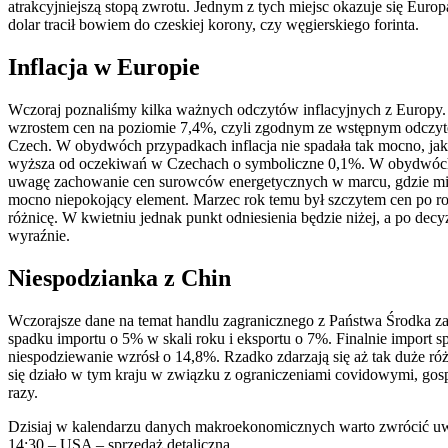
atrakcyjniejszą stopą zwrotu. Jednym z tych miejsc okazuje się Euro
dolar tracił bowiem do czeskiej korony, czy węgierskiego forinta.
Inflacja w Europie
Wczoraj poznaliśmy kilka ważnych odczytów inflacyjnych z Europy. 
wzrostem cen na poziomie 7,4%, czyli zgodnym ze wstępnym odczyte
Czech. W obydwóch przypadkach inflacja nie spadała tak mocno, jak
wyższa od oczekiwań w Czechach o symboliczne 0,1%. W obydwóch k
uwagę zachowanie cen surowców energetycznych w marcu, gdzie mie
mocno niepokojący element. Marzec rok temu był szczytem cen po rosy
różnicę. W kwietniu jednak punkt odniesienia będzie niżej, a po d
wyraźnie.
Niespodzianka z Chin
Wczorajsze dane na temat handlu zagranicznego z Państwa Środka za
spadku importu o 5% w skali roku i eksportu o 7%. Finalnie import sp
niespodziewanie wzrósł o 14,8%. Rzadko zdarzają się aż tak duże róż
się działo w tym kraju w związku z ograniczeniami covidowymi, gosp
razy.
Dzisiaj w kalendarzu danych makroekonomicznych warto zwrócić u
14:30 – USA – sprzedaż detaliczna,