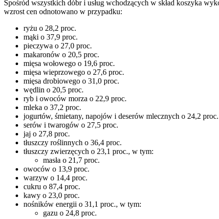
Spośród wszystkich dóbr i usług wchodzących w skład koszyka wykor
wzrost cen odnotowano w przypadku:
ryżu o 28,2 proc.
mąki o 37,9 proc.
pieczywa o 27,0 proc.
makaronów o 20,5 proc.
mięsa wołowego o 19,6 proc.
mięsa wieprzowego o 27,6 proc.
mięsa drobiowego o 31,0 proc.
wędlin o 20,5 proc.
ryb i owoców morza o 22,9 proc.
mleka o 37,2 proc.
jogurtów, śmietany, napojów i deserów mlecznych o 24,2 proc.
serów i twarogów o 27,5 proc.
jaj o 27,8 proc.
tłuszczy roślinnych o 36,4 proc.
tłuszczy zwierzęcych o 23,1 proc., w tym:
masła o 21,7 proc.
owoców o 13,9 proc.
warzyw o 14,4 proc.
cukru o 87,4 proc.
kawy o 23,0 proc.
nośników energii o 31,1 proc., w tym:
gazu o 24,8 proc.