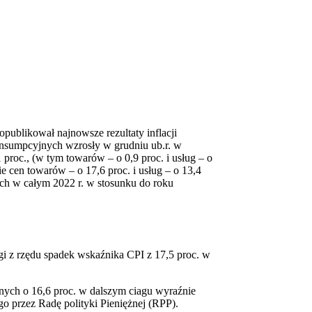
publikował najnowsze rezultaty inflacji
onsumpcyjnych wzrosły w grudniu ub.r. w
1 proc., (w tym towarów – o 0,9 proc. i usług – o
ie cen towarów – o 17,6 proc. i usług – o 13,4
ych w całym 2022 r. w stosunku do roku
i z rzędu spadek wskaźnika CPI z 17,5 proc. w
nych o 16,6 proc. w dalszym ciagu wyraźnie
ego przez Radę polityki Pieniężnej (RPP).