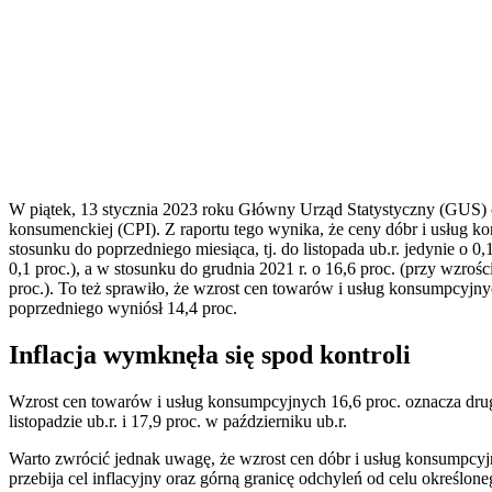
W piątek, 13 stycznia 2023 roku Główny Urząd Statystyczny (GUS) o
konsumenckiej (CPI). Z raportu tego wynika, że
ceny dóbr i usług k
stosunku do poprzedniego miesiąca, tj. do listopada ub.r. jedynie o 0,
0,1 proc.)
, a w stosunku do grudnia 2021 r. o 16,6 proc. (przy wzrośc
proc.). To też sprawiło, że wzrost cen towarów i usług konsumpcyjn
poprzedniego wyniósł 14,4 proc.
Inflacja wymknęła się spod kontroli
Wzrost cen towarów i usług konsumpcyjnych 16,6 proc. oznacza drug
listopadzie ub.r. i 17,9 proc. w październiku ub.r.
Warto zwrócić jednak uwagę, że wzrost cen dóbr i usług konsumpcyj
przebija cel inflacyjny oraz górną granicę odchyleń od celu określon