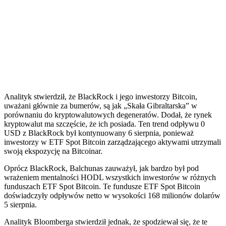
Analityk stwierdził, że BlackRock i jego inwestorzy Bitcoin,
uważani głównie za bumerów, są jak „Skała Gibraltarska” w
porównaniu do kryptowalutowych degeneratów. Dodał, że rynek
kryptowalut ma szczęście, że ich posiada. Ten trend odpływu 0
USD z BlackRock był kontynuowany 6 sierpnia, ponieważ
inwestorzy w ETF Spot Bitcoin zarządzającego aktywami utrzymali
swoją ekspozycję na Bitcoinar.
Oprócz BlackRock, Balchunas zauważył, jak bardzo był pod
wrażeniem mentalności HODL wszystkich inwestorów w różnych
funduszach ETF Spot Bitcoin. Te fundusze ETF Spot Bitcoin
doświadczyły odpływów netto w wysokości 168 milionów dolarów
5 sierpnia.
Analityk Bloomberga stwierdził jednak, że spodziewał się, że te