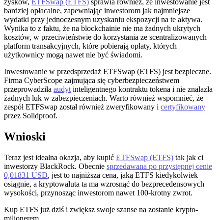
zysków,
ETFSwap (ETFS)
sprawia również, że inwestowanie jest
bardziej opłacalne, zapewniając inwestorom jak najmniejsze
wydatki przy jednoczesnym uzyskaniu ekspozycji na te aktywa.
Wynika to z faktu, że na blockchainie nie ma żadnych ukrytych
kosztów, w przeciwieństwie do korzystania ze scentralizowanych
platform transakcyjnych, które pobierają opłaty, których
użytkownicy mogą nawet nie być świadomi.
Inwestowanie w przedsprzedaż ETFSwap (ETFS) jest bezpieczne.
Firma CyberScope zajmująca się cyberbezpieczeństwem
przeprowadziła
audyt
inteligentnego kontraktu tokena i nie znalazła
żadnych luk w zabezpieczeniach. Warto również wspomnieć, że
zespół ETFSwap został również zweryfikowany i
certyfikowany
przez Solidproof.
Wnioski
Teraz jest idealna okazja, aby kupić
ETFSwap (ETFS)
tak jak ci
inwestorzy BlackRock. Obecnie
sprzedawana po przystępnej cenie
0,01831 USD
, jest to najniższa cena, jaką ETFS kiedykolwiek
osiągnie, a kryptowaluta ta ma wzrosnąć do bezprecedensowych
wysokości, przynosząc inwestorom nawet 100-krotny zwrot.
Kup ETFS już dziś i zwiększ swoje szanse na zostanie krypto-
milionerem.