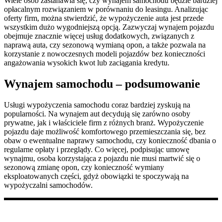
Wiele osób zastanawia się, czy wynajem samochodu będzie bardziej
opłacalnym rozwiązaniem w porównaniu do leasingu. Analizując
oferty firm, można stwierdzić, że wypożyczenie auta jest przede
wszystkim dużo wygodniejszą opcją. Zazwyczaj wynajem pojazdu
obejmuje znacznie więcej usług dodatkowych, związanych z
naprawą auta, czy sezonową wymianą opon, a także pozwala na
korzystanie z nowoczesnych modeli pojazdów bez konieczności
angażowania wysokich kwot lub zaciągania kredytu.
Wynajem samochodu – podsumowanie
Usługi wypożyczenia samochodu coraz bardziej zyskują na
popularności. Na wynajem aut decydują się zarówno osoby
prywatne, jak i właściciele firm z różnych branż. Wypożyczenie
pojazdu daje możliwość komfortowego przemieszczania się, bez
obaw o ewentualne naprawy samochodu, czy konieczność dbania o
regularne opłaty i przeglądy. Co więcej, podpisując umowę
wynajmu, osoba korzystająca z pojazdu nie musi martwić się o
sezonową zmianę opon, czy konieczność wymiany
eksploatowanych części, gdyż obowiązki te spoczywają na
wypożyczalni samochodów.