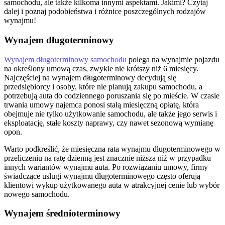
samochodu, ale także kilkoma innymi aspektami. Jakimi? Czytaj
dalej i poznaj podobieństwa i różnice poszczególnych rodzajów
wynajmu!
Wynajem długoterminowy
Wynajem długoterminowy samochodu
polega na wynajmie pojazdu
na określony umową czas, zwykle nie krótszy niż 6 miesięcy.
Najczęściej na wynajem długoterminowy decydują się
przedsiębiorcy i osoby, które nie planują zakupu samochodu, a
potrzebują auta do codziennego poruszania się po mieście. W czasie
trwania umowy najemca ponosi stałą miesięczną opłatę, która
obejmuje nie tylko użytkowanie samochodu, ale także jego serwis i
eksploatację, stałe koszty naprawy, czy nawet sezonową wymianę
opon.
Warto podkreślić, że miesięczna rata wynajmu długoterminowego w
przeliczeniu na ratę dzienną jest znacznie niższa niż w przypadku
innych wariantów wynajmu auta. Po rozwiązaniu umowy, firmy
świadczące usługi wynajmu długoterminowego często oferują
klientowi wykup użytkowanego auta w atrakcyjnej cenie lub wybór
nowego samochodu.
Wynajem średnioterminowy