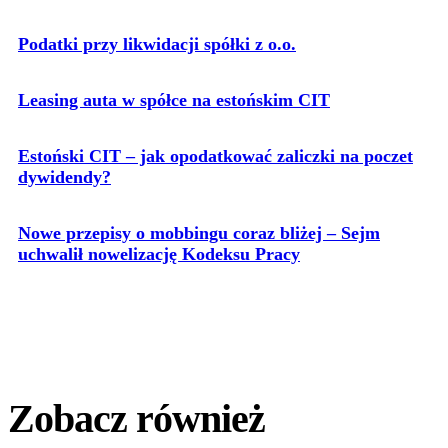
Podatki przy likwidacji spółki z o.o.
Leasing auta w spółce na estońskim CIT
Estoński CIT – jak opodatkować zaliczki na poczet
dywidendy?
Nowe przepisy o mobbingu coraz bliżej – Sejm
uchwalił nowelizację Kodeksu Pracy
Zobacz również