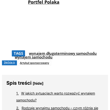
Portfel Polaka
TAGS
wynajem długoterminowy samochodu
wynajem samochodu
ŹRÓDŁO
Artykuł sponsorowany
Spis treści
[hide]
W jakich sytuacjach warto rozważyć wynajem
samochodu?
Rodzaje wynajmu samochodu – czym różnią się