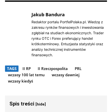
Jakub Bandura
Redaktor portalu PortfelPolaka.pl. Wiedzę z
zakresu rynków finansowych i inwestowania
zgłębiał na studiach ekonomicznych. Trader
rynku OTC i Forex preferujący handel
krótkoterminowy. Entuzjasta statystyki oraz
analizy technicznej instrumentów
finansowych.
TAGS
II RP
II Rzeczpospolita
PRL
wczasy 100 lat temu
wczasy dawniej
wczasy kiedyś
Spis treści
[hide]