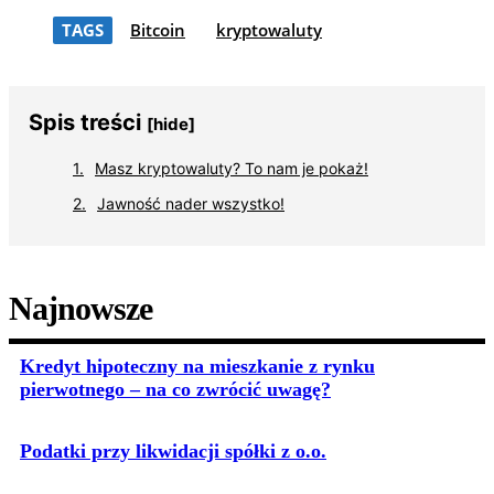
TAGS
Bitcoin
kryptowaluty
Spis treści
[hide]
Masz kryptowaluty? To nam je pokaż!
Jawność nader wszystko!
Najnowsze
Kredyt hipoteczny na mieszkanie z rynku
pierwotnego – na co zwrócić uwagę?
Podatki przy likwidacji spółki z o.o.