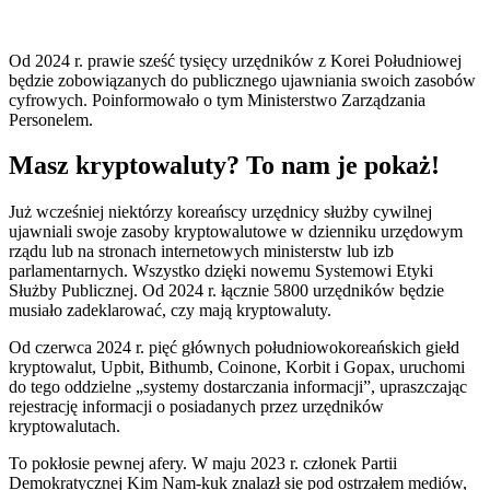
Od 2024 r. prawie sześć tysięcy urzędników z Korei Południowej
będzie zobowiązanych do publicznego ujawniania swoich zasobów
cyfrowych. Poinformowało o tym Ministerstwo Zarządzania
Personelem.
Masz kryptowaluty? To nam je pokaż!
Już wcześniej niektórzy koreańscy urzędnicy służby cywilnej
ujawniali swoje zasoby kryptowalutowe w dzienniku urzędowym
rządu lub na stronach internetowych ministerstw lub izb
parlamentarnych. Wszystko dzięki nowemu Systemowi Etyki
Służby Publicznej. Od 2024 r. łącznie 5800 urzędników będzie
musiało zadeklarować, czy mają kryptowaluty.
Od czerwca 2024 r. pięć głównych południowokoreańskich giełd
kryptowalut, Upbit, Bithumb, Coinone, Korbit i Gopax, uruchomi
do tego oddzielne „systemy dostarczania informacji”, upraszczając
rejestrację informacji o posiadanych przez urzędników
kryptowalutach.
To pokłosie pewnej afery. W maju 2023 r. członek Partii
Demokratycznej Kim Nam-kuk znalazł się pod ostrzałem mediów,