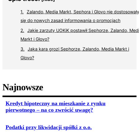
Zalando, Media Markt, Sephora i Glovo nie dostosował
się do nowych zasad informowania o promocjach
Jakie zarzuty UOKiK postawił Sephorze, Zalando, Med
Markt i Glovo?
Jaka kara grozi Sephorze, Zalando, Media Markt i
Glovo?
Najnowsze
Kredyt hipoteczny na mieszkanie z rynku
pierwotnego – na co zwrócić uwagę?
Podatki przy likwidacji spółki z o.o.