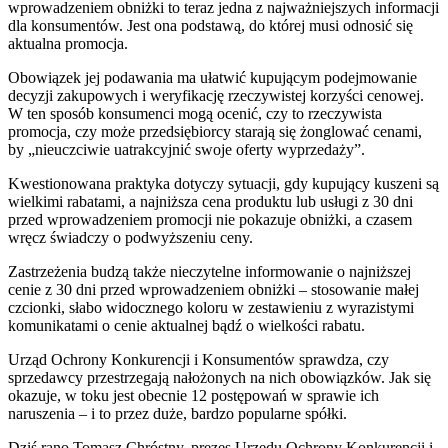
wprowadzeniem obniżki to teraz jedna z najważniejszych informacji
dla konsumentów. Jest ona podstawą, do której musi odnosić się
aktualna promocja.
Obowiązek jej podawania ma ułatwić kupującym podejmowanie
decyzji zakupowych i weryfikację rzeczywistej korzyści cenowej.
W ten sposób konsumenci mogą ocenić, czy to rzeczywista
promocja, czy może przedsiębiorcy starają się żonglować cenami,
by „nieuczciwie uatrakcyjnić swoje oferty wyprzedaży”.
Kwestionowana praktyka dotyczy sytuacji, gdy kupujący kuszeni są
wielkimi rabatami, a najniższa cena produktu lub usługi z 30 dni
przed wprowadzeniem promocji nie pokazuje obniżki, a czasem
wręcz świadczy o podwyższeniu ceny.
Zastrzeżenia budzą także nieczytelne informowanie o najniższej
cenie z 30 dni przed wprowadzeniem obniżki – stosowanie małej
czcionki, słabo widocznego koloru w zestawieniu z wyrazistymi
komunikatami o cenie aktualnej bądź o wielkości rabatu.
Urząd Ochrony Konkurencji i Konsumentów sprawdza, czy
sprzedawcy przestrzegają nałożonych na nich obowiązków. Jak się
okazuje, w toku jest obecnie 12 postępowań w sprawie ich
naruszenia – i to przez duże, bardzo popularne spółki.
Dziś rano Tomasz Chróstny, prezes Urzędu Ochrony Konkurencji i