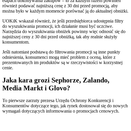
etapach dokonywania zakupów – to za każdym razem powinien
również podawać najniższą cenę z 30 dni przed promocją, aby
można było w każdym momencie porównać ją do aktualnej obniżki.
UOKiK wskazał również, że jeśli przedsiębiorca udostępnia filtry
do wyszukiwania promocji, ich działanie musi być uczciwe.
Narzędzia do wyszukiwania obniżek powinny więc odnosić się do
najniższej ceny z 30 dni przed obniżką, tak aby realnie służyły
konsumentom.
Jeśli natomiast podstawą do filtrowania promocji są inne punkty
odniesienia, konsumenci mogą mieć problem z oceną, które z
prezentowanych im produktów są w rzeczywistości w korzystnej
cenie.
Jaka kara grozi Sephorze, Zalando,
Media Markt i Glovo?
To pierwsze zarzuty prezesa Urzędu Ochrony Konkurencji i
Konsumentów dotyczące tego, jak rynek dostosował się do nowych
wymagań dotyczących informowania o promocjach cenowych.