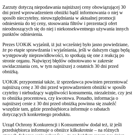
Zarzuty dotyczą niepodawania najniższej ceny obowiązującej 30
dni przed wprowadzeniem obniżki bądź informowania o niej w
sposób nieczytelny, nieuwzględniania w aktualnej promocji
odniesienia do tej ceny, stosowania filtrów i prezentacji ofert
nieodnoszących się do niej i niekonsekwentnego używania innych
punktów odniesienia.
Prezes UOKiK wyjaśnił, iż już wcześniej było jasno powiedziane,
że po etapie sprawdzania i wyjaśniania, jeśli w dalszym ciągu będą
występowały nieprawidłowości, to spotkają się one z reakcją po
stronie organu. Najwięcej błędów odnotowano w zakresie
uwidaczniania cen, w tym najniższej z ostatnich 30 dni przed
obniżką.
UOKiK przypomniał także, iż sprzedawca powinien prezentować
najniższą cenę z 30 dni przed wprowadzeniem obniżki w sposób
czytelny i niebudzący wątpliwości konsumenta, niezależnie, czy jest
to obniżka procentowa, czy kwotowa. Ponadto, informacja o
najniższej cenie z 30 dni przed obniżką powinna się znaleźć
wszędzie tam, gdzie przedsiębiorca informuje o rabatach
dotyczących konkretnego produktu.
Urząd Ochrony Konkurencji i Konsumentów dodał też, iż jeśli
przedsiębiorca informuje o obniżce kilkukrotnie – na różnych