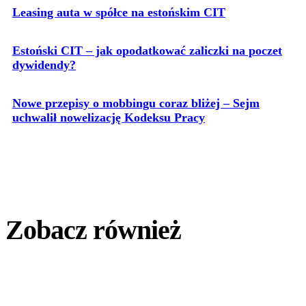
Leasing auta w spółce na estońskim CIT
Estoński CIT – jak opodatkować zaliczki na poczet
dywidendy?
Nowe przepisy o mobbingu coraz bliżej – Sejm
uchwalił nowelizację Kodeksu Pracy
Zobacz również