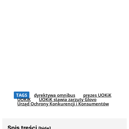
TAGS
dyrektywa omnibus
prezes UOKiK
UOKiK
UOKiK stawia zarzuty Glovo
Urząd Ochrony Konkurencji i Konsumentów
Spis treści
[hide]