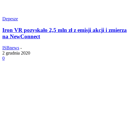
Depesze
Iron VR pozyskało 2,5 mln zł z emisji akcji i zmierza
na NewConnect
ISBnews
-
2 grudnia 2020
0