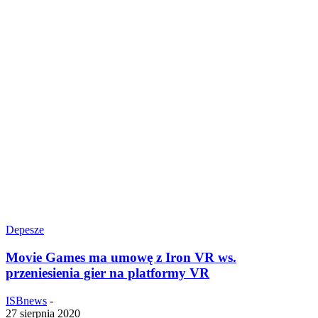
Depesze
Movie Games ma umowę z Iron VR ws.
przeniesienia gier na platformy VR
ISBnews
-
27 sierpnia 2020