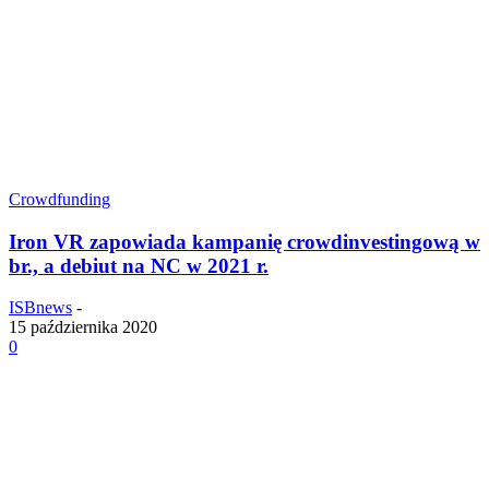
Crowdfunding
Iron VR zapowiada kampanię crowdinvestingową w
br., a debiut na NC w 2021 r.
ISBnews
-
15 października 2020
0