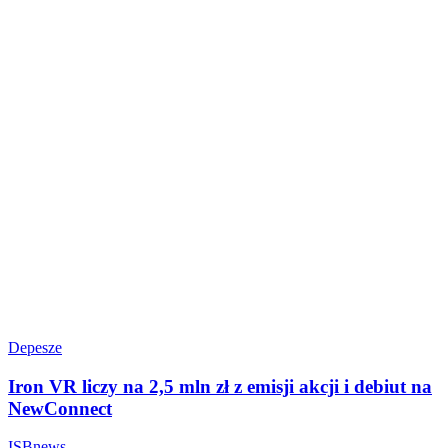
Depesze
Iron VR liczy na 2,5 mln zł z emisji akcji i debiut na
NewConnect
ISBnews
-