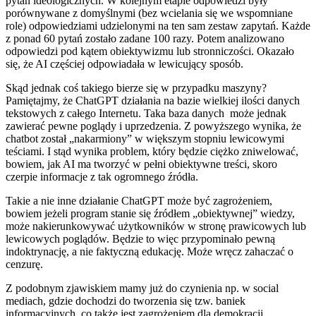
pytań ideologicznych. W kolejnym etapie odpowiedzi były
porównywane z domyślnymi (bez wcielania się we wspomniane
role) odpowiedziami udzielonymi na ten sam zestaw zapytań. Każde
z ponad 60 pytań zostało zadane 100 razy. Potem analizowano
odpowiedzi pod kątem obiektywizmu lub stronniczości. Okazało
się, że AI częściej odpowiadała w lewicujący sposób.
Skąd jednak coś takiego bierze się w przypadku maszyny?
Pamiętajmy, że ChatGPT działania na bazie wielkiej ilości danych
tekstowych z całego Internetu. Taka baza danych może jednak
zawierać pewne poglądy i uprzedzenia. Z powyższego wynika, że
chatbot został „nakarmiony” w większym stopniu lewicowymi
teściami. I stąd wynika problem, który będzie ciężko zniwelować,
bowiem, jak AI ma tworzyć w pełni obiektywne treści, skoro
czerpie informacje z tak ogromnego źródła.
Takie a nie inne działanie ChatGPT może być zagrożeniem,
bowiem jeżeli program stanie się źródłem „obiektywnej” wiedzy,
może nakierunkowywać użytkowników w stronę prawicowych lub
lewicowych poglądów. Będzie to więc przypominało pewną
indoktrynację, a nie faktyczną edukację. Może wręcz zahaczać o
cenzurę.
Z podobnym zjawiskiem mamy już do czynienia np. w social
mediach, gdzie dochodzi do tworzenia się tzw. baniek
informacyjnych, co także jest zagrożeniem dla demokracji.