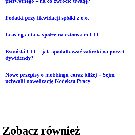
pierwotnego – na co zwrócić uwagę?
Podatki przy likwidacji spółki z o.o.
Leasing auta w spółce na estońskim CIT
Estoński CIT – jak opodatkować zaliczki na poczet
dywidendy?
Nowe przepisy o mobbingu coraz bliżej – Sejm
uchwalił nowelizację Kodeksu Pracy
Zobacz również