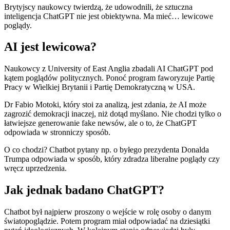
Brytyjscy naukowcy twierdzą, że udowodnili, że sztuczna
inteligencja ChatGPT nie jest obiektywna. Ma mieć… lewicowe
poglądy.
AI jest lewicowa?
Naukowcy z University of East Anglia zbadali AI ChatGPT pod
kątem poglądów politycznych. Ponoć program faworyzuje Partię
Pracy w Wielkiej Brytanii i Partię Demokratyczną w USA.
Dr Fabio Motoki, który stoi za analizą, jest zdania, że AI może
zagrozić demokracji inaczej, niż dotąd myślano. Nie chodzi tylko o
łatwiejsze generowanie fake newsów, ale o to, że ChatGPT
odpowiada w stronniczy sposób.
O co chodzi? Chatbot pytany np. o byłego prezydenta Donalda
Trumpa odpowiada w sposób, który zdradza liberalne poglądy czy
wręcz uprzedzenia.
Jak jednak badano ChatGPT?
Chatbot był najpierw proszony o wejście w rolę osoby o danym
światopoglądzie. Potem program miał odpowiadać na dziesiątki