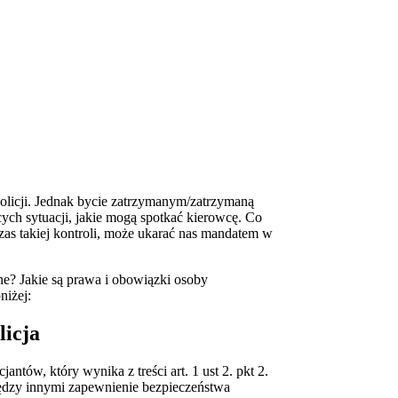
licji. Jednak bycie zatrzymanym/zatrzymaną
ących sytuacji, jakie mogą spotkać kierowcę. Co
dczas takiej kontroli, może ukarać nas mandatem w
ne? Jakie są prawa i obowiązki osoby
niżej:
tów, który wynika z treści art. 1 ust 2. pkt 2.
iędzy innymi zapewnienie bezpieczeństwa