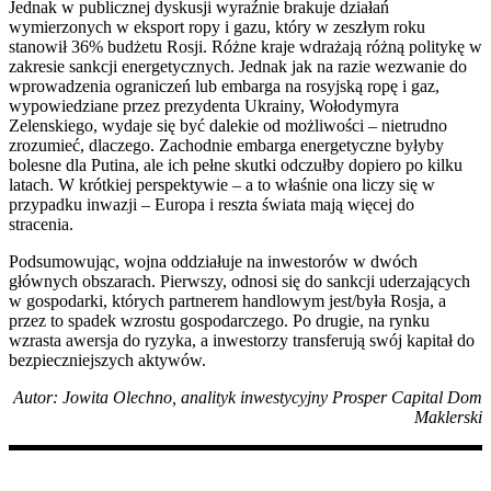
Jednak w publicznej dyskusji wyraźnie brakuje działań
wymierzonych w eksport ropy i gazu, który w zeszłym roku
stanowił 36% budżetu Rosji. Różne kraje wdrażają różną politykę w
zakresie sankcji energetycznych. Jednak jak na razie wezwanie do
wprowadzenia ograniczeń lub embarga na rosyjską ropę i gaz,
wypowiedziane przez prezydenta Ukrainy, Wołodymyra
Zelenskiego, wydaje się być dalekie od możliwości – nietrudno
zrozumieć, dlaczego. Zachodnie embarga energetyczne byłyby
bolesne dla Putina, ale ich pełne skutki odczułby dopiero po kilku
latach. W krótkiej perspektywie – a to właśnie ona liczy się w
przypadku inwazji – Europa i reszta świata mają więcej do
stracenia.
Podsumowując, wojna oddziałuje na inwestorów w dwóch
głównych obszarach. Pierwszy, odnosi się do sankcji uderzających
w gospodarki, których partnerem handlowym jest/była Rosja, a
przez to spadek wzrostu gospodarczego. Po drugie, na rynku
wzrasta awersja do ryzyka, a inwestorzy transferują swój kapitał do
bezpieczniejszych aktywów.
Autor: Jowita Olechno, analityk inwestycyjny Prosper Capital Dom
Maklerski