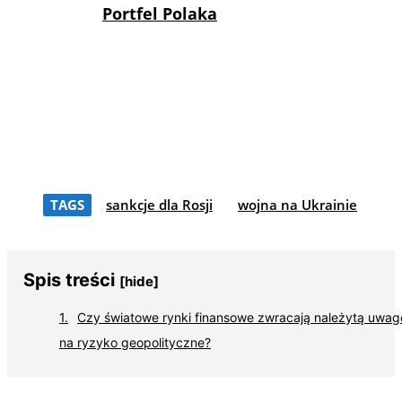
Portfel Polaka
TAGS
sankcje dla Rosji
wojna na Ukrainie
Spis treści
[hide]
Czy światowe rynki finansowe zwracają należytą uwag
na ryzyko geopolityczne?