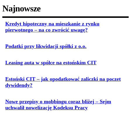
Najnowsze
Kredyt hipoteczny na mieszkanie z rynku
pierwotnego – na co zwrócić uwagę?
Podatki przy likwidacji spółki z o.o.
Leasing auta w spółce na estońskim CIT
Estoński CIT – jak opodatkować zaliczki na poczet
dywidendy?
Nowe przepisy o mobbingu coraz bliżej – Sejm
uchwalił nowelizację Kodeksu Pracy