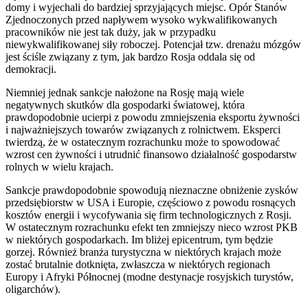
domy i wyjechali do bardziej sprzyjających miejsc. Opór Stanów
Zjednoczonych przed napływem wysoko wykwalifikowanych
pracowników nie jest tak duży, jak w przypadku
niewykwalifikowanej siły roboczej. Potencjał tzw. drenażu mózgów
jest ściśle związany z tym, jak bardzo Rosja oddala się od
demokracji.
Niemniej jednak sankcje nałożone na Rosję mają wiele
negatywnych skutków dla gospodarki światowej, która
prawdopodobnie ucierpi z powodu zmniejszenia eksportu żywności
i najważniejszych towarów związanych z rolnictwem. Eksperci
twierdzą, że w ostatecznym rozrachunku może to spowodować
wzrost cen żywności i utrudnić finansowo działalność gospodarstw
rolnych w wielu krajach.
Sankcje prawdopodobnie spowodują nieznaczne obniżenie zysków
przedsiębiorstw w USA i Europie, częściowo z powodu rosnących
kosztów energii i wycofywania się firm technologicznych z Rosji.
W ostatecznym rozrachunku efekt ten zmniejszy nieco wzrost PKB
w niektórych gospodarkach. Im bliżej epicentrum, tym będzie
gorzej. Również branża turystyczna w niektórych krajach może
zostać brutalnie dotknięta, zwłaszcza w niektórych regionach
Europy i Afryki Północnej (modne destynacje rosyjskich turystów,
oligarchów).