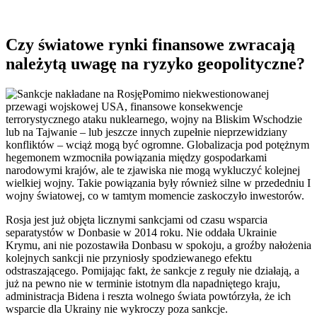
Czy światowe rynki finansowe zwracają
należytą uwagę na ryzyko geopolityczne?
Pomimo niekwestionowanej
przewagi wojskowej USA, finansowe konsekwencje
terrorystycznego ataku nuklearnego, wojny na Bliskim Wschodzie
lub na Tajwanie – lub jeszcze innych zupełnie nieprzewidziany
konfliktów – wciąż mogą być ogromne. Globalizacja pod potężnym
hegemonem wzmocniła powiązania między gospodarkami
narodowymi krajów, ale te zjawiska nie mogą wykluczyć kolejnej
wielkiej wojny. Takie powiązania były również silne w przededniu I
wojny światowej, co w tamtym momencie zaskoczyło inwestorów.
Rosja jest już objęta licznymi sankcjami od czasu wsparcia
separatystów w Donbasie w 2014 roku. Nie oddała Ukrainie
Krymu, ani nie pozostawiła Donbasu w spokoju, a groźby nałożenia
kolejnych sankcji nie przyniosły spodziewanego efektu
odstraszającego. Pomijając fakt, że sankcje z reguły nie działają, a
już na pewno nie w terminie istotnym dla napadniętego kraju,
administracja Bidena i reszta wolnego świata powtórzyła, że ich
wsparcie dla Ukrainy nie wykroczy poza sankcje.