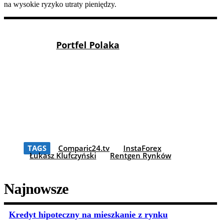
na wysokie ryzyko utraty pieniędzy.
Portfel Polaka
TAGS
Comparic24.tv
InstaForex
Łukasz Klufczyński
Rentgen Rynków
Najnowsze
Kredyt hipoteczny na mieszkanie z rynku