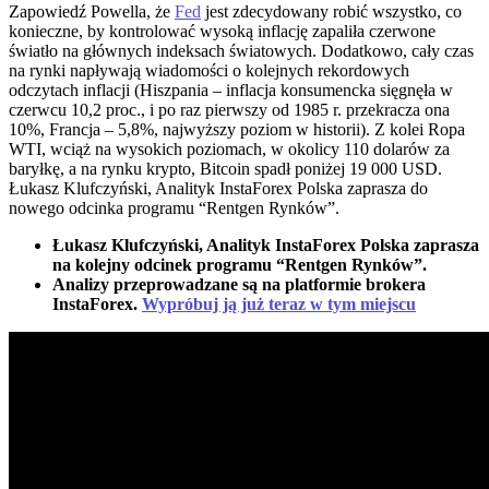
Zapowiedź Powella, że
Fed
jest zdecydowany robić wszystko, co
konieczne, by kontrolować wysoką inflację zapaliła czerwone
światło na głównych indeksach światowych. Dodatkowo, cały czas
na rynki napływają wiadomości o kolejnych rekordowych
odczytach inflacji (Hiszpania – inflacja konsumencka sięgnęła w
czerwcu 10,2 proc., i po raz pierwszy od 1985 r. przekracza ona
10%, Francja – 5,8%, najwyższy poziom w historii). Z kolei Ropa
WTI, wciąż na wysokich poziomach, w okolicy 110 dolarów za
baryłkę, a na rynku krypto, Bitcoin spadł poniżej 19 000 USD.
Łukasz Klufczyński, Analityk InstaForex Polska zaprasza do
nowego odcinka programu “Rentgen Rynków”.
Łukasz Klufczyński, Analityk InstaForex Polska zaprasza
na kolejny odcinek programu “Rentgen Rynków”.
Analizy przeprowadzane są na platformie brokera
InstaForex.
Wypróbuj ją już teraz w tym miejscu