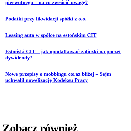
pierwotnego – na co zwrócić uwagę?
Podatki przy likwidacji spółki z o.o.
Leasing auta w spółce na estońskim CIT
Estoński CIT – jak opodatkować zaliczki na poczet
dywidendy?
Nowe przepisy o mobbingu coraz bliżej – Sejm
uchwalił nowelizację Kodeksu Pracy
Zobacz również