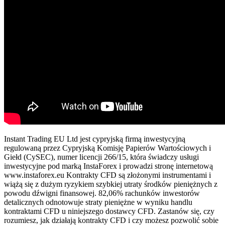
Instant Trading EU Ltd jest cypryjską firmą inwestycyjną
regulowaną przez Cypryjską Komisję Papierów Wartościowych i
Giełd (CySEC), numer licencji 266/15, która świadczy usługi
inwestycyjne pod marką InstaForex i prowadzi stronę internetową
www.instaforex.eu Kontrakty CFD są złożonymi instrumentami i
wiążą się z dużym ryzykiem szybkiej utraty środków pieniężnych z
powodu dźwigni finansowej. 82,06% rachunków inwestorów
detalicznych odnotowuje straty pieniężne w wyniku handlu
kontraktami CFD u niniejszego dostawcy CFD. Zastanów się, czy
rozumiesz, jak działają kontrakty CFD i czy możesz pozwolić sobie