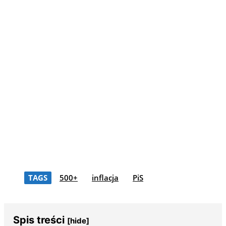
TAGS
500+
inflacja
PiS
Spis treści
[hide]