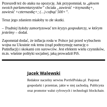
Przeszedł też do ataku na opozycję. Jak przypomniał, ta „
głosem
swoich parlamentarzystów”
chciała
„zawiesić +trzynastkę+,
zawiesić +czternastkę+; (…) cofnąć 500+”.
Teraz jego zdaniem miałoby to złe skutki.
– Trudniej byłoby zamortyzować ten kryzys gospodarczy, w którym
jesteśmy –
dodał.
Zapomniał dodać, że inflacja rosła w Polsce już przed wybuchem
wojna na Ukrainie rok temu (rząd podtrzymuję narrację o
Putinflacji) i skokami cen surowców. Jest efektem wielu czynników,
m.in. właśnie polityki socjalnej, jaką prowadził PiS.
Jacek Walewski
Redaktor naczelny serwisu PortfelPolaka.pl. Pasjonat
gospodarki i przemian, jakie w niej zachodzą. Publicysta
oraz promotor walut cyfrowych i technologii blockchain.