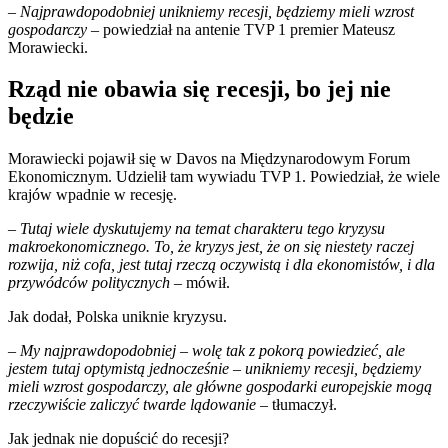
– Najprawdopodobniej unikniemy recesji, będziemy mieli wzrost
gospodarczy
– powiedział na antenie TVP 1 premier Mateusz
Morawiecki.
Rząd nie obawia się recesji, bo jej nie
będzie
Morawiecki pojawił się w Davos na Międzynarodowym Forum
Ekonomicznym. Udzielił tam wywiadu TVP 1. Powiedział, że wiele
krajów wpadnie w recesję.
–
Tutaj wiele dyskutujemy na temat charakteru tego kryzysu
makroekonomicznego. To, że kryzys jest, że on się niestety raczej
rozwija, niż cofa, jest tutaj rzeczą oczywistą i dla ekonomistów, i dla
przywódców politycznych
– mówił.
Jak dodał, Polska uniknie kryzysu.
– My najprawdopodobniej – wolę tak z pokorą powiedzieć, ale
jestem tutaj optymistą jednocześnie – unikniemy recesji, będziemy
mieli wzrost gospodarczy, ale główne gospodarki europejskie mogą
rzeczywiście zaliczyć twarde lądowanie –
tłumaczył.
Jak jednak nie dopuścić do recesji?