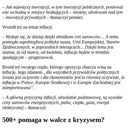
–
Jak najwięcej inwestycji, w tym inwestycji publicznych, ponieważ
one wchodzą w miejsce brakujących – niestety, ubolewam nad tym
– inwestycji prywatnych
– tłumaczył premier.
Wszedł też na temat inflacji.
– Wydaje się, że dzisiaj dzięki obniżkom cen surowców… A temu
pomogła zapobiegliwa polityka nasza, Unii Europejskiej, Stanów
Zjednoczonych, w poprzednich miesiącach… Dzięki temu jest
szansa, że od marca, od kwietnia, inflacja będzie w trendzie
spadającym
– prognozował.
Bronił też swojego rządu, którego opozycja obarcza winą na
inflację. Jego zdaniem
„dla wszystkich przywódców politycznych
świata jest oczywiste i dla ekonomistów jest to również oczywiste, że
inflacja w Polsce, Europie Środkowej i w Europie Zachodniej jest
zaimportowana”.
– A główną przyczyną inflacji, absolutnie podstawową, są wysokie
ceny surowców energetycznych, paliw, ciepła, gazu, energii
elektrycznej –
tłumaczył.
500+ pomaga w walce z kryzysem?