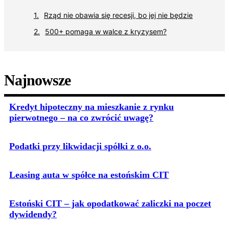
Rząd nie obawia się recesji, bo jej nie będzie
500+ pomaga w walce z kryzysem?
Najnowsze
Kredyt hipoteczny na mieszkanie z rynku
pierwotnego – na co zwrócić uwagę?
Podatki przy likwidacji spółki z o.o.
Leasing auta w spółce na estońskim CIT
Estoński CIT – jak opodatkować zaliczki na poczet
dywidendy?