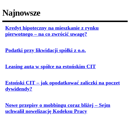
Najnowsze
Kredyt hipoteczny na mieszkanie z rynku
pierwotnego – na co zwrócić uwagę?
Podatki przy likwidacji spółki z o.o.
Leasing auta w spółce na estońskim CIT
Estoński CIT – jak opodatkować zaliczki na poczet
dywidendy?
Nowe przepisy o mobbingu coraz bliżej – Sejm
uchwalił nowelizację Kodeksu Pracy