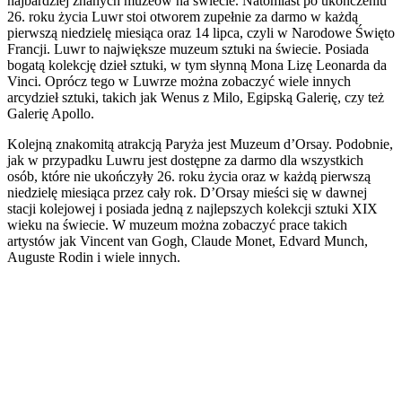
najbardziej znanych muzeów na świecie. Natomiast po ukończeniu
26. roku życia Luwr stoi otworem zupełnie za darmo w każdą
pierwszą niedzielę miesiąca oraz 14 lipca, czyli w Narodowe Święto
Francji. Luwr to największe muzeum sztuki na świecie. Posiada
bogatą kolekcję dzieł sztuki, w tym słynną Mona Lizę Leonarda da
Vinci. Oprócz tego w Luwrze można zobaczyć wiele innych
arcydzieł sztuki, takich jak Wenus z Milo, Egipską Galerię, czy też
Galerię Apollo.
Kolejną znakomitą atrakcją Paryża jest Muzeum d’Orsay. Podobnie,
jak w przypadku Luwru jest dostępne za darmo dla wszystkich
osób, które nie ukończyły 26. roku życia oraz w każdą pierwszą
niedzielę miesiąca przez cały rok. D’Orsay mieści się w dawnej
stacji kolejowej i posiada jedną z najlepszych kolekcji sztuki XIX
wieku na świecie. W muzeum można zobaczyć prace takich
artystów jak Vincent van Gogh, Claude Monet, Edvard Munch,
Auguste Rodin i wiele innych.