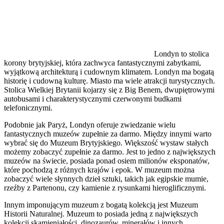
Londyn to stolica
korony brytyjskiej, która zachwyca fantastycznymi zabytkami,
wyjątkową architekturą i cudownym klimatem. Londyn ma bogatą
historię i cudowną kulturę. Miasto ma wiele atrakcji turystycznych.
Stolica Wielkiej Brytanii kojarzy się z Big Benem, dwupiętrowymi
autobusami i charakterystycznymi czerwonymi budkami
telefonicznymi.
Podobnie jak Paryż, Londyn oferuje zwiedzanie wielu
fantastycznych muzeów zupełnie za darmo. Między innymi warto
wybrać się do Muzeum Brytyjskiego. Większość wystaw stałych
możemy zobaczyć zupełnie za darmo. Jest to jedno z największych
muzeów na świecie, posiada ponad osiem milionów eksponatów,
które pochodzą z różnych krajów i epok. W muzeum można
zobaczyć wiele słynnych dzieł sztuki, takich jak egipskie mumie,
rzeźby z Partenonu, czy kamienie z rysunkami hieroglificznymi.
Innym imponującym muzeum z bogatą kolekcją jest Muzeum
Historii Naturalnej. Muzeum to posiada jedną z największych
kolekcji skamieniałości, dinozaurów, minerałów i innych