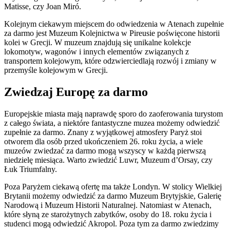
Matisse, czy Joan Miró.
Kolejnym ciekawym miejscem do odwiedzenia w Atenach zupełnie
za darmo jest Muzeum Kolejnictwa w Pireusie poświęcone historii
kolei w Grecji. W muzeum znajdują się unikalne kolekcje
lokomotyw, wagonów i innych elementów związanych z
transportem kolejowym, które odzwierciedlają rozwój i zmiany w
przemyśle kolejowym w Grecji.
Zwiedzaj Europę za darmo
Europejskie miasta mają naprawdę sporo do zaoferowania turystom
z całego świata, a niektóre fantastyczne muzea możemy odwiedzić
zupełnie za darmo. Znany z wyjątkowej atmosfery Paryż stoi
otworem dla osób przed ukończeniem 26. roku życia, a wiele
muzeów zwiedzać za darmo mogą wszyscy w każdą pierwszą
niedzielę miesiąca. Warto zwiedzić Luwr, Muzeum d’Orsay, czy
Łuk Triumfalny.
Poza Paryżem ciekawą ofertę ma także Londyn. W stolicy Wielkiej
Brytanii możemy odwiedzić za darmo Muzeum Brytyjskie, Galerię
Narodową i Muzeum Historii Naturalnej. Natomiast w Atenach,
które słyną ze starożytnych zabytków, osoby do 18. roku życia i
studenci mogą odwiedzić Akropol. Poza tym za darmo zwiedzimy