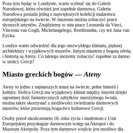
Poza tym będąc w Londynie, warto wybrać się do Galerii
Narodowej, która również jest zupełnie darmowa. Galeria
Narodowa posiada jedną z największych kolekcji malarstwa
europejskiego na świecie. W muzeum można zobaczyć prace
słynnych artystów. Znajdziemy w nim prace Leonarda da Vinci,
Vincenta van Gogh, Michelangelego, Rembrandta, czy też Jana van
Eycka.
Londyn warto odwiedzić dla jego niezwykłego klimatu, pięknej
architektury i wyjątkowych muzeów. Innym miastem z bogatą ofertą
i historią są Ateny. Co takiego możemy zobaczyć zupełnie za darmo
w stolicy Grecji?
Miasto greckich bogów —
Ateny
Ateny to jedno z najstarszych miast na świecie, pełne historii i
kultury. Stolica Grecji ma wyjątkowy klimat między innymi dzięki
ogromnej ilość fantastycznych zabytków starożytnego świata,
można także skorzystać z możliwości zwiedzania darmowych
muzeów, które prezentują bogactwo kulturowe Grecji.
Osoby przed ukończeniem 18. roku życia i studentom z Unii
Europejskiej przysługuje darmowym wstęp na Akropol i do
Muzeum Akropolu. Poza tym darmowe wejście jest możliwe dla