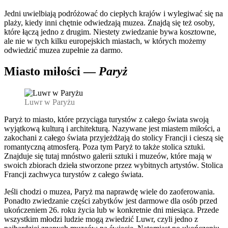
Jedni uwielbiają podróżować do ciepłych krajów i wylegiwać się na
plaży, kiedy inni chętnie odwiedzają muzea. Znajdą się też osoby,
które łączą jedno z drugim. Niestety zwiedzanie bywa kosztowne,
ale nie w tych kilku europejskich miastach, w których możemy
odwiedzić muzea zupełnie za darmo.
Miasto miłości —
Paryż
Luwr w Paryżu
Paryż to miasto, które przyciąga turystów z całego świata swoją
wyjątkową kulturą i architekturą. Nazywane jest miastem miłości, a
zakochani z całego świata przyjeżdżają do stolicy Francji i cieszą się
romantyczną atmosferą. Poza tym Paryż to także stolica sztuki.
Znajduje się tutaj mnóstwo galerii sztuki i muzeów, które mają w
swoich zbiorach dzieła stworzone przez wybitnych artystów. Stolica
Francji zachwyca turystów z całego świata.
Jeśli chodzi o muzea, Paryż ma naprawdę wiele do zaoferowania.
Ponadto zwiedzanie części zabytków jest darmowe dla osób przed
ukończeniem 26. roku życia lub w konkretnie dni miesiąca. Przede
wszystkim młodzi ludzie mogą zwiedzić Luwr, czyli jedno z