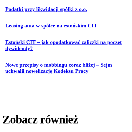
Podatki przy likwidacji spółki z o.o.
Leasing auta w spółce na estońskim CIT
Estoński CIT – jak opodatkować zaliczki na poczet
dywidendy?
Nowe przepisy o mobbingu coraz bliżej – Sejm
uchwalił nowelizację Kodeksu Pracy
Zobacz również