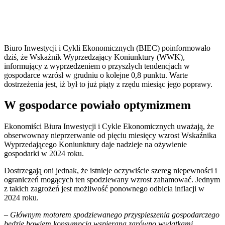
Biuro Inwestycji i Cykli Ekonomicznych (BIEC) poinformowało
dziś, że Wskaźnik Wyprzedzający Koniunktury (WWK),
informujący z wyprzedzeniem o przyszłych tendencjach w
gospodarce wzrósł w grudniu o kolejne 0,8 punktu. Warte
dostrzeżenia jest, iż był to już piąty z rzędu miesiąc jego poprawy.
W gospodarce powiało optymizmem
Ekonomiści Biura Inwestycji i Cykle Ekonomicznych uważają, że
obserwownay nieprzerwanie od pięciu miesięcy wzrost Wskaźnika
Wyprzedającego Koniunktury daje nadzieje na ożywienie
gospodarki w 2024 roku.
Dostrzegają oni jednak, że istnieje oczywiście szereg niepewności i
ograniczeń mogących ten spodziewany wzrost zahamować. Jednym
z takich zagrożeń jest możliwość ponownego odbicia inflacji w
2024 roku.
– Głównym motorem spodziewanego przyspieszenia gospodarczego
będzie bowiem konsumpcja wspierana zarówno wydatkami