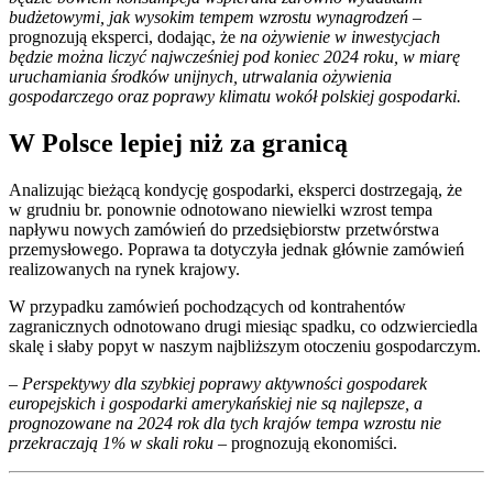
budżetowymi, jak wysokim tempem wzrostu wynagrodzeń
–
prognozują eksperci, dodając, że
na ożywienie w inwestycjach
będzie można liczyć najwcześniej pod koniec 2024 roku, w miarę
uruchamiania środków unijnych, utrwalania ożywienia
gospodarczego oraz poprawy klimatu wokół polskiej gospodarki.
W Polsce lepiej niż za granicą
Analizując bieżącą kondycję gospodarki, eksperci dostrzegają, że
w grudniu br. ponownie odnotowano niewielki wzrost tempa
napływu nowych zamówień do przedsiębiorstw przetwórstwa
przemysłowego. Poprawa ta dotyczyła jednak głównie zamówień
realizowanych na rynek krajowy.
W przypadku zamówień pochodzących od kontrahentów
zagranicznych odnotowano drugi miesiąc spadku, co odzwierciedla
skalę i słaby popyt w naszym najbliższym otoczeniu gospodarczym.
– Perspektywy dla szybkiej poprawy aktywności gospodarek
europejskich i gospodarki amerykańskiej nie są najlepsze, a
prognozowane na 2024 rok dla tych krajów tempa wzrostu nie
przekraczają 1% w skali roku
– prognozują ekonomiści.