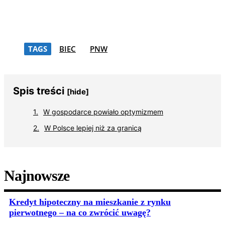
TAGS
BIEC
PNW
Spis treści
[hide]
W gospodarce powiało optymizmem
W Polsce lepiej niż za granicą
Najnowsze
Kredyt hipoteczny na mieszkanie z rynku
pierwotnego – na co zwrócić uwagę?