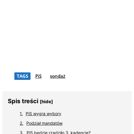
TAGS
PiS
sondaż
Spis treści
[hide]
PiS wygra wybory
Podział mandatów
PiS będzie rządziło 3. kadencję?