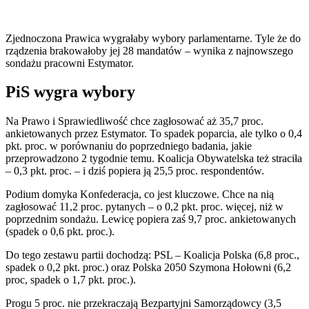
Zjednoczona Prawica wygrałaby wybory parlamentarne. Tyle że do
rządzenia brakowałoby jej 28 mandatów – wynika z najnowszego
sondażu pracowni Estymator.
PiS wygra wybory
Na Prawo i Sprawiedliwość chce zagłosować aż 35,7 proc.
ankietowanych przez Estymator. To spadek poparcia, ale tylko o 0,4
pkt. proc. w porównaniu do poprzedniego badania, jakie
przeprowadzono 2 tygodnie temu. Koalicja Obywatelska też straciła
– 0,3 pkt. proc. – i dziś popiera ją 25,5 proc. respondentów.
Podium domyka Konfederacja, co jest kluczowe. Chce na nią
zagłosować 11,2 proc. pytanych – o 0,2 pkt. proc. więcej, niż w
poprzednim sondażu. Lewicę popiera zaś 9,7 proc. ankietowanych
(spadek o 0,6 pkt. proc.).
Do tego zestawu partii dochodzą: PSL – Koalicja Polska (6,8 proc.,
spadek o 0,2 pkt. proc.) oraz Polska 2050 Szymona Hołowni (6,2
proc, spadek o 1,7 pkt. proc.).
Progu 5 proc. nie przekraczają Bezpartyjni Samorządowcy (3,5