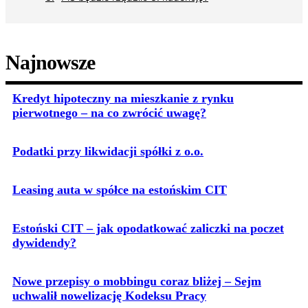
Najnowsze
Kredyt hipoteczny na mieszkanie z rynku
pierwotnego – na co zwrócić uwagę?
Podatki przy likwidacji spółki z o.o.
Leasing auta w spółce na estońskim CIT
Estoński CIT – jak opodatkować zaliczki na poczet
dywidendy?
Nowe przepisy o mobbingu coraz bliżej – Sejm
uchwalił nowelizację Kodeksu Pracy