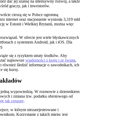
ież dać jej szansę na intensywny rozwój, a także
ród graczy, jak i inwestorów.
ywiście cieszą się w Polsce ogromną
z internet oraz stacjonarnie wyniosła 3,319 mld
cję w Estonii i Wielkiej Brytanii, można więc
rozwiązań. W ofercie jest wiele błyskawicznych
artfonach z systemem Android, jak i iOS. Dla
j.
 wiąże się z ryzykiem utraty środków. Aby
zytać najnowsze
wiadomości z kraju i ze świata
,
 również śledzić informacje o zawodnikach, ich
e się kursy.
zakładów
 jedną wypowiedzią. W rozmowie z dziennikiem
rtowych i zmiana tzw. podatku obrotowego od
uje jak cenzurę
.
ejsce, w którym niezarejestrowane i
wnikom. Korzystanie z takich miejsc jest