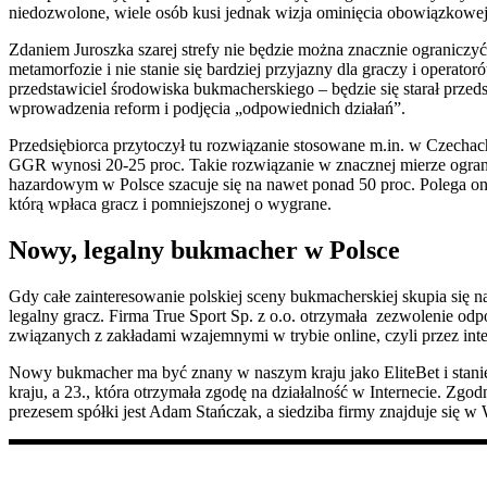
niedozwolone, wiele osób kusi jednak wizja ominięcia obowiązkowej
Zdaniem Juroszka szarej strefy nie będzie można znacznie ograniczy
metamorfozie i nie stanie się bardziej przyjazny dla graczy i operato
przedstawiciel środowiska bukmacherskiego – będzie się starał prze
wprowadzenia reform i podjęcia „odpowiednich działań”.
Przedsiębiorca przytoczył tu rozwiązanie stosowane m.in. w Czechach
GGR wynosi 20-25 proc. Takie rozwiązanie w znacznej mierze ogranicz
hazardowym w Polsce szacuje się na nawet ponad 50 proc. Polega ono
którą wpłaca gracz i pomniejszonej o wygrane.
Nowy, legalny bukmacher w Polsce
Gdy całe zainteresowanie polskiej sceny bukmacherskiej skupia się 
legalny gracz. Firma True Sport Sp. z o.o. otrzymała zezwolenie odp
związanych z zakładami wzajemnymi w trybie online, czyli przez inte
Nowy bukmacher ma być znany w naszym kraju jako EliteBet i stanie
kraju, a 23., która otrzymała zgodę na działalność w Internecie. Zg
prezesem spółki jest Adam Stańczak, a siedziba firmy znajduje się w