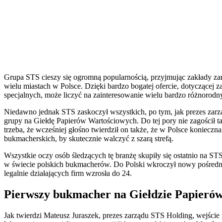
Grupa STS cieszy się ogromną popularnością, przyjmując zakłady zar
wielu miastach w Polsce. Dzięki bardzo bogatej ofercie, dotyczącej
specjalnych, może liczyć na zainteresowanie wielu bardzo różnorod
Niedawno jednak STS zaskoczył wszystkich, po tym, jak prezes zarzą
grupy na Giełdę Papierów Wartościowych. Do tej pory nie zagościł 
trzeba, że wcześniej głośno twierdził on także, że w Polsce koniecz
bukmacherskich, by skutecznie walczyć z szarą strefą.
Wszystkie oczy osób śledzących tę branżę skupiły się ostatnio na ST
w świecie polskich bukmacherów. Do Polski wkroczył nowy pośrednik
legalnie działających firm wzrosła do 24.
Pierwszy bukmacher na Giełdzie Papieró
Jak twierdzi Mateusz Juraszek, prezes zarządu STS Holding, wejści