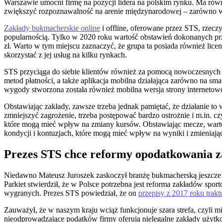
Warszawie umocni firmę na pozycji lidera na polskim rynku. Ma równ
zwiększyć rozpoznawalność na arenie międzynarodowej – zarówno wś
Zakłady bukmacherskie online
i offline, oferowane przez STS, rzecz
popularnością. Tylko w 2020 roku wartość obstawień dokonanych prze
zł. Warto w tym miejscu zaznaczyć, że grupa ta posiada również licen
skorzystać z jej usług na kilku rynkach.
STS przyciąga do siebie klientów również za pomocą nowoczesnych 
metod płatności, a także aplikacja mobilna działająca zarówno na sm
wygody stworzona została również mobilna wersja strony internetowe
Obstawiając zakłady, zawsze trzeba jednak pamiętać, że działanie to
zmniejszyć zagrożenie, trzeba postępować bardzo ostrożnie i m.in. c
które mogą mieć wpływ na zmiany kursów. Obstawiając mecze, warto
kondycji i kontuzjach, które mogą mieć wpływ na wyniki i zmieniając
Prezes STS chce reformy opodatkowania 
Niedawno Mateusz Juroszek zaskoczył branżę bukmacherską jeszcze
Parkiet stwierdził, że w Polsce potrzebna jest reforma zakładów spo
wygranych. Prezes STS powiedział, że on
przepisy z 2017 roku trakt
Zauważył, że w naszym kraju wciąż funkcjonuje szara strefa, czyli mi
nieodprowadzające podatków firmy oferują nielegalne zakłady użytko