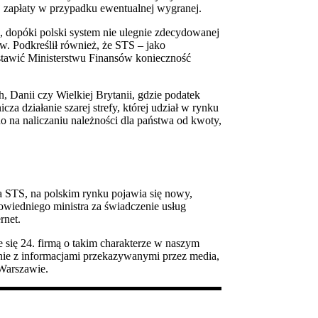
 zapłaty w przypadku ewentualnej wygranej.
ć, dopóki polski system nie ulegnie zdecydowanej
rów. Podkreślił również, że STS – jako
dstawić Ministerstwu Finansów konieczność
, Danii czy Wielkiej Brytanii, gdzie podatek
a działanie szarej strefy, której udział w rynku
 na naliczaniu należności dla państwa od kwoty,
na STS, na polskim rynku pojawia się nowy,
owiedniego ministra za świadczenie usług
rnet.
 się 24. firmą o takim charakterze w naszym
odnie z informacjami przekazywanymi przez media,
 Warszawie.