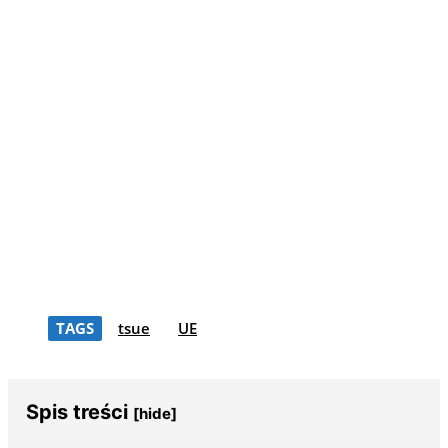
TAGS
tsue
UE
Spis treści
[hide]