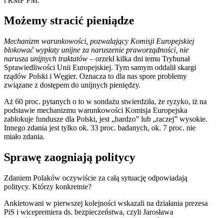
i RMF FM.
Możemy stracić pieniądze
Mechanizm warunkowości, pozwalający Komisji Europejskiej
blokować wypłaty unijne za naruszenie praworządności, nie
narusza unijnych traktatów
– orzekł kilka dni temu Trybunał
Sprawiedliwości Unii Europejskiej. Tym samym oddalił skargi
rządów Polski i Węgier. Oznacza to dla nas spore problemy
związane z dostępem do unijnych pieniędzy.
Aż 60 proc. pytanych o to w sondażu stwierdziła, że ryzyko, iż na
podstawie mechanizmu warunkowości Komisja Europejska
zablokuje fundusze dla Polski, jest „bardzo” lub „raczej” wysokie.
Innego zdania jest tylko ok. 33 proc. badanych, ok. 7 proc. nie
miało zdania.
Sprawę zaogniają politycy
Zdaniem Polaków oczywiście za całą sytuację odpowiadają
politycy. Którzy konkretnie?
Ankietowani w pierwszej kolejności wskazali na działania prezesa
PiS i wicepremiera ds. bezpieczeństwa, czyli Jarosława