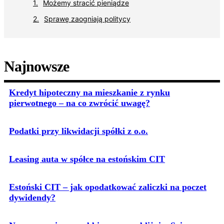
Możemy stracić pieniądze
Sprawę zaogniają politycy
Najnowsze
Kredyt hipoteczny na mieszkanie z rynku
pierwotnego – na co zwrócić uwagę?
Podatki przy likwidacji spółki z o.o.
Leasing auta w spółce na estońskim CIT
Estoński CIT – jak opodatkować zaliczki na poczet
dywidendy?