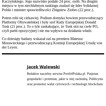
Kaczyńskiego. Jego nazwisko podało 24 proc. osób. Na drugim
miejscu w tym niechlubnym rankingu znalazł się lider Solidarnej
Polski i minister sprawiedliwości Zbigniew Ziobro (22 proc.).
Potem robi się ciekawiej. Podium domyka bowiem przewodniczący
Platformy Obywatelskiej i były szef Rady Europejskiej Donald
Tusk (21 proc.). To o tyle zaskakujące, że Tusk stoi na czele PO,
czyli partii opozycyjnej i nie ma wpływu na działania władz.
Co dziesiąty badany wskazał zaś na premiera Mateusz
Morawieckiego i przewodniczącą Komisji Europejskiej Ursulę von
der Leyen.
Jacek Walewski
Redaktor naczelny serwisu PortfelPolaka.pl. Pasjonat
gospodarki i przemian, jakie w niej zachodzą. Publicysta
oraz promotor walut cyfrowych i technologii blockchain.