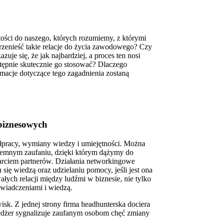
ości do naszego, których rozumiemy, z którymi
zenieść takie relacje do życia zawodowego? Czy
je się, że jak najbardziej, a proces ten nosi
tępnie skutecznie go stosować? Dlaczego
rmacje dotyczące tego zagadnienia zostaną
łpracy, wymiany wiedzy i umiejętności. Można
ajemnym zaufaniu, dzięki którym dążymy do
sparciem partnerów. Działania networkingowe
ię wiedzą oraz udzielaniu pomocy, jeśli jest ona
łych relacji między ludźmi w biznesie, nie tylko
świadczeniami i wiedzą.
k. Z jednej strony firma headhunterska dociera
enedżer sygnalizuje zaufanym osobom chęć zmiany