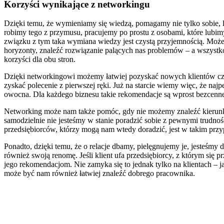
Korzyści wynikające z networkingu
Dzięki temu, że wymieniamy się wiedzą, pomagamy nie tylko sobie, 
robimy tego z przymusu, pracujemy po prostu z osobami, które lubim
związku z tym taka wymiana wiedzy jest czystą przyjemnością. Może
horyzonty, znaleźć rozwiązanie palących nas problemów – a wszystko 
korzyści dla obu stron.
Dzięki networkingowi możemy łatwiej pozyskać nowych klientów cz
zyskać polecenie z pierwszej ręki. Już na starcie wiemy więc, że naj
owocna. Dla każdego biznesu takie rekomendacje są wprost bezcenn
Networking może nam także pomóc, gdy nie możemy znaleźć kierunk
samodzielnie nie jesteśmy w stanie poradzić sobie z pewnymi trudn
przedsiębiorców, którzy mogą nam wtedy doradzić, jest w takim prz
Ponadto, dzięki temu, że o relacje dbamy, pielęgnujemy je, jesteś
również swoją renomę. Jeśli klient ufa przedsiębiorcy, z którym się 
jego rekomendacjom. Nie zamyka się to jednak tylko na klientach – 
może być nam również łatwiej znaleźć dobrego pracownika.