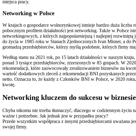
miejsca pracy.
Networking w Polsce
W krajach o gospodarce wolnorynkowej istnieje bardzo duża liczba r
pobocznym profilem działalności jest networking. Także w Polsce istni
networkingowych, z których najpopularniejszą i najlepiej rozwiniętą
do życia w 1985 roku w Stanach Zjednoczonych Ivan Misner, a do 
gromadzą przedsiębiorców, którzy myślą podobnie, których firmy mają
Według stanu na 2021 rok, po 15 latach działalności w naszym kraju,
ponad 3 tysiące przedsiębiorców, zrzeszonych w 85 grupach. W 2020
rekomendacji, które zaowocowały zrealizowaniem biznesów na kwotę
wartość dodatkowych zleceń z rekomendacji BNI pozyskanych przez 
netto. Oznacza to, że każdy z Członków BNI w Polsce, w 2020 roku, 
kwotę.
Networking kluczem do sukcesu w biznesie
Chyba nikomu nie trzeba tłumaczyć, dlaczego w codziennym życiu na
ważne i potrzebne. Jak jednak jest w przypadku pracy?
Przede wszystkim współpraca z innymi przedsiębiorcami uważana jes
swojej firmy.