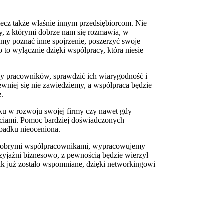
lecz także właśnie innym przedsiębiorcom. Nie
y, z którymi dobrze nam się rozmawia, w
my poznać inne spojrzenie, poszerzyć swoje
to wyłącznie dzięki współpracy, która niesie
y pracowników, sprawdzić ich wiarygodność i
pewniej się nie zawiedziemy, a współpraca będzie
e.
u w rozwoju swojej firmy czy nawet gdy
ościami. Pomoc bardziej doświadczonych
ypadku nieoceniona.
my dobrymi współpracownikami, wypracowujemy
przyjaźni biznesowo, z pewnością będzie wierzył
jak już zostało wspomniane, dzięki networkingowi