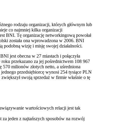
óżnego rodzaju organizacji, których głównym lub
eje co najmniej kilka organizacji
 jest BNI. Tę organizację networkingową powołał
Polski została ona wprowadzona w 2006. BNI
 podobną wizję i misję swojej działalności.
 BNI jest obecna w 27 miastach i połączyła
 roku przekazano za jej pośrednictwem 108 967
 570 milionów złotych netto, a uśredniona
jednego przedsiębiorcę wynosi 254 tysiące PLN
zwiększył swoją sprzedaż w firmie właśnie o tę
wiązywanie wartościowych relacji jest tak
t za jeden z najtańszych sposobów na rozwój