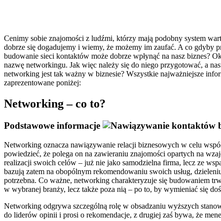
Cenimy sobie znajomości z ludźmi, którzy mają podobny system wart
dobrze się dogadujemy i wiemy, że możemy im zaufać. A co gdyby pr
budowanie sieci kontaktów może dobrze wpłynąć na nasz biznes? Okazu
nazwę networkingu. Jak więc należy się do niego przygotować, a nas
networking jest tak ważny w biznesie? Wszystkie najważniejsze info
zaprezentowane poniżej:
Networking – co to?
Podstawowe informacje
Networking oznacza nawiązywanie relacji biznesowych w celu wspó
powiedzieć, że polega on na zawieraniu znajomości opartych na wz
realizacji swoich celów – już nie jako samodzielna firma, lecz ze w
bazują zatem na obopólnym rekomendowaniu swoich usług, dzieleniu s
potrzebna. Co ważne, networking charakteryzuje się budowaniem trwa
w wybranej branży, lecz także poza nią – po to, by wymieniać się do
Networking odgrywa szczególną rolę w obsadzaniu wyższych stanowis
do liderów opinii i prosi o rekomendacje, z drugiej zaś bywa, że m