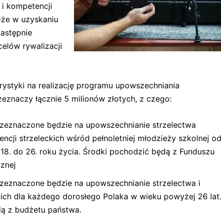
i kompetencji
oże w uzyskaniu
astępnie
celów rywalizacji
urystyki na realizację programu upowszechniania
zeznaczy łącznie 5 milionów złotych, z czego:
przeznaczone będzie na upowszechnianie strzelectwa
cji strzeleckich wśród pełnoletniej młodzieży szkolnej o
8. do 26. roku życia. Środki pochodzić będą z Funduszu
cznej
przeznaczone będzie na upowszechnianie strzelectwa i
kich dla każdego dorosłego Polaka w wieku powyżej 26 lat
ą z budżetu państwa.