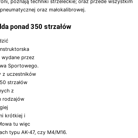
oni, poznają techniki strzeleckie; oraz przede wszystkim
i pneumatycznej oraz małokalibrowej.
dda ponad 350 strzałów
dzić
nstruktorska
a wydane przez
ctwa Sportowego.
 z uczestników
50 strzałów
nych z
h rodzajów
giej
 krótkiej i
 Mowa tu więc
ach typu AK-47, czy M4/M16.