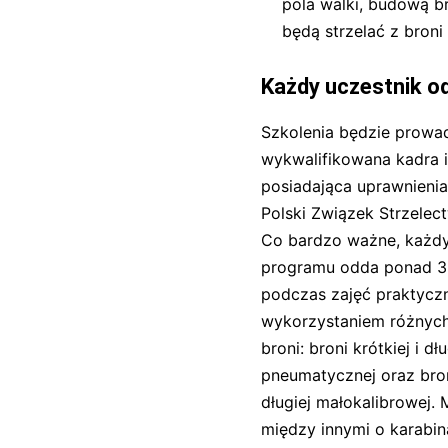
pola walki, budową br
będą strzelać z bron
Każdy uczestnik o
Szkolenia będzie prowa
wykwalifikowana kadra i
posiadająca uprawnieni
Polski Związek Strzele
Co bardzo ważne, każdy
programu odda ponad 3
podczas zajęć praktycz
wykorzystaniem różnyc
broni: broni krótkiej i dłu
pneumatycznej oraz broni
długiej małokalibrowej.
między innymi o karabin