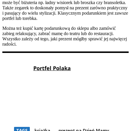
może być biżuteria np. ładny wisiorek lub broszka czy bransoletka.
Także zegarek to doskonały pomysł na prezent zarówno praktyczny
i pasujący do wielu stylizacji. Klasycznym podarunkiem jest zawsze
portfel lub torebka.
Można też kupić kartę podarunkową do sklepu albo zamówić
zabieg relaksujący, zabrać mamę do teatru lub do restauracji.
Wszystko zależy od tego, jaki prezent mógłby sprawić jej najwięcej
radości.
Portfel Polaka
TAGS
książka
prezent na Dzień Mamy