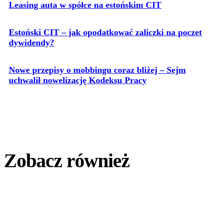
Leasing auta w spółce na estońskim CIT
Estoński CIT – jak opodatkować zaliczki na poczet
dywidendy?
Nowe przepisy o mobbingu coraz bliżej – Sejm
uchwalił nowelizację Kodeksu Pracy
Zobacz również