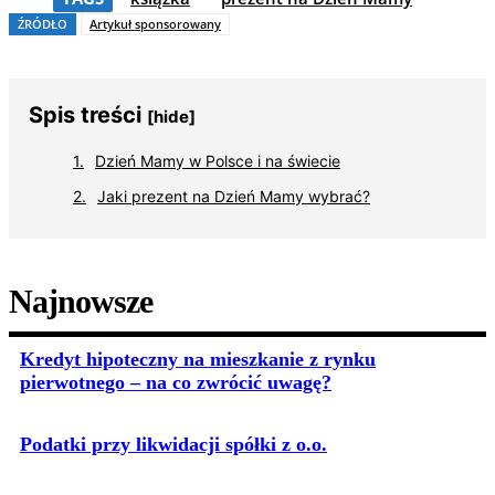
ŹRÓDŁO
Artykuł sponsorowany
Spis treści
[hide]
Dzień Mamy w Polsce i na świecie
Jaki prezent na Dzień Mamy wybrać?
Najnowsze
Kredyt hipoteczny na mieszkanie z rynku
pierwotnego – na co zwrócić uwagę?
Podatki przy likwidacji spółki z o.o.