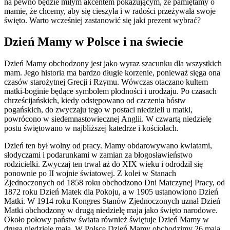
na pewno będzie miłym akcentem pokazującym, że pamiętamy o
mamie, że chcemy, aby się cieszyła i w radości przeżywała swoje
święto. Warto wcześniej zastanowić się jaki prezent wybrać?
Dzień Mamy w Polsce i na świecie
Dzień Mamy obchodzony jest jako wyraz szacunku dla wszystkich
mam. Jego historia ma bardzo długie korzenie, ponieważ sięga ona
czasów starożytnej Grecji i Rzymu. Wówczas otaczano kultem
matki-boginie będące symbolem płodności i urodzaju. Po czasach
chrześcijańskich, kiedy odstępowano od czczenia bóstw
pogańskich, do zwyczaju tego w postaci niedzieli u matki,
powrócono w siedemnastowiecznej Anglii. W czwartą niedzielę
postu świętowano w najbliższej katedrze i kościołach.
Dzień ten był wolny od pracy. Mamy obdarowywano kwiatami,
słodyczami i podarunkami w zamian za błogosławieństwo
rodzicielki. Zwyczaj ten trwał aż do XIX wieku i odrodził się
ponownie po II wojnie światowej. Z kolei w Stanach
Zjednoczonych od 1858 roku obchodzono Dni Matczynej Pracy, od
1872 roku Dzień Matek dla Pokoju, a w 1905 ustanowiono Dzień
Matki. W 1914 roku Kongres Stanów Zjednoczonych uznał Dzień
Matki obchodzony w drugą niedzielę maja jako święto narodowe.
Około połowy państw świata również świętuje Dzień Mamy w
drugą niedzielę maja. W Polsce Dzień Mamy obchodzimy 26 maja.