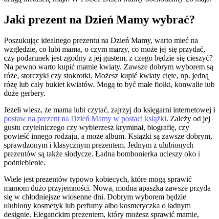
Jaki prezent na Dzień Mamy wybrać?
Poszukując idealnego prezentu na Dzień Mamy, warto mieć na
względzie, co lubi mama, o czym marzy, co może jej się przydać,
czy podarunek jest zgodny z jej gustem, z czego będzie się cieszyć?
Na pewno warto kupić mamie kwiaty. Zawsze dobrym wyborem są
róże, storczyki czy stokrotki. Możesz kupić kwiaty cięte, np. jedną
różę lub cały bukiet kwiatów. Mogą to być małe fiołki, konwalie lub
duże gerbery.
Jeżeli wiesz, że mama lubi czytać, zajrzyj do księgarni internetowej i
postaw na prezent na Dzień Mamy w postaci książki
. Zależy od jej
gustu czytelniczego czy wybierzesz kryminał, biografię, czy
powieść innego rodzaju, a może album. Książki są zawsze dobrym,
sprawdzonym i klasycznym prezentem. Jednym z ulubionych
prezentów są także słodycze. Ładna bombonierka ucieszy oko i
podniebienie.
Wiele jest prezentów typowo kobiecych, które mogą sprawić
mamom dużo przyjemności. Nowa, modna apaszka zawsze przyda
się w chłodniejsze wiosenne dni. Dobrym wyborem będzie
ulubiony kosmetyk lub perfumy albo kosmetyczka o ładnym
designie. Eleganckim prezentem, który możesz sprawić mamie,