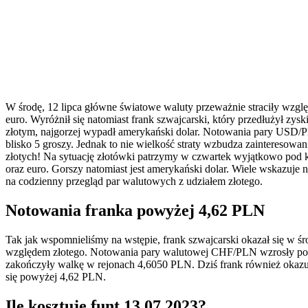
W środę, 12 lipca główne światowe waluty przeważnie straciły względe
euro. Wyróżnił się natomiast frank szwajcarski, który przedłużył zys
złotym, najgorzej wypadł amerykański dolar. Notowania pary USD/PLN
blisko 5 groszy. Jednak to nie wielkość straty wzbudza zainteresowani
złotych! Na sytuację złotówki patrzymy w czwartek wyjątkowo pod kon
oraz euro. Gorszy natomiast jest amerykański dolar. Wiele wskazuje n
na codzienny przegląd par walutowych z udziałem złotego.
Notowania franka powyżej 4,62 PLN
Tak jak wspomnieliśmy na wstępie, frank szwajcarski okazał się w śr
względem złotego. Notowania pary walutowej CHF/PLN wzrosły podc
zakończyły walkę w rejonach 4,6050 PLN. Dziś frank również okazuje
się powyżej 4,62 PLN.
Ile kosztuje funt 13.07.2023?