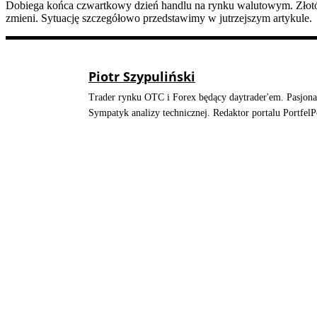
Dobiega końca czwartkowy dzień handlu na rynku walutowym. Złotówk
zmieni. Sytuację szczegółowo przedstawimy w jutrzejszym artykule.
Piotr Szypuliński
Trader rynku OTC i Forex będący daytrader'em. Pasjonat
Sympatyk analizy technicznej. Redaktor portalu Portfel