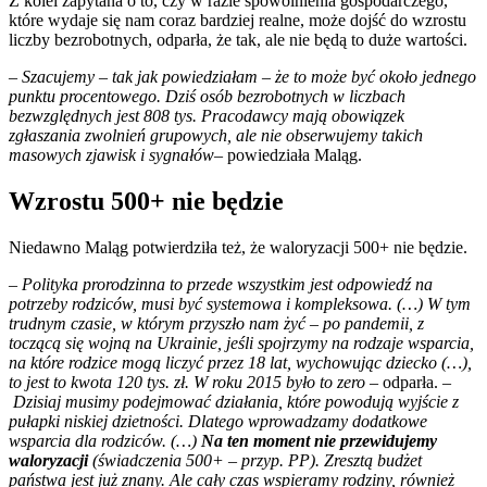
Z kolei zapytana o to, czy w razie spowolnienia gospodarczego,
które wydaje się nam coraz bardziej realne, może dojść do wzrostu
liczby bezrobotnych, odparła, że tak, ale nie będą to duże wartości.
– Szacujemy – tak jak powiedziałam – że to może być około jednego
punktu procentowego. Dziś osób bezrobotnych w liczbach
bezwzględnych jest 808 tys. Pracodawcy mają obowiązek
zgłaszania zwolnień grupowych, ale nie obserwujemy takich
masowych zjawisk i sygnałów–
powiedziała Maląg.
Wzrostu 500+ nie będzie
Niedawno Maląg potwierdziła też, że waloryzacji 500+ nie będzie.
– Polityka prorodzinna to przede wszystkim jest odpowiedź na
potrzeby rodziców, musi być systemowa i kompleksowa. (…) W tym
trudnym czasie, w którym przyszło nam żyć – po pandemii, z
toczącą się wojną na Ukrainie, jeśli spojrzymy na rodzaje wsparcia,
na które rodzice mogą liczyć przez 18 lat, wychowując dziecko (…),
to jest to kwota 120 tys. zł. W roku 2015 było to zero
– odparła. –
Dzisiaj musimy podejmować działania, które powodują wyjście z
pułapki niskiej dzietności. Dlatego wprowadzamy dodatkowe
wsparcia dla rodziców. (…)
Na ten moment nie przewidujemy
waloryzacji
(świadczenia 500+ – przyp. PP). Zresztą budżet
państwa jest już znany. Ale cały czas wspieramy rodziny, również