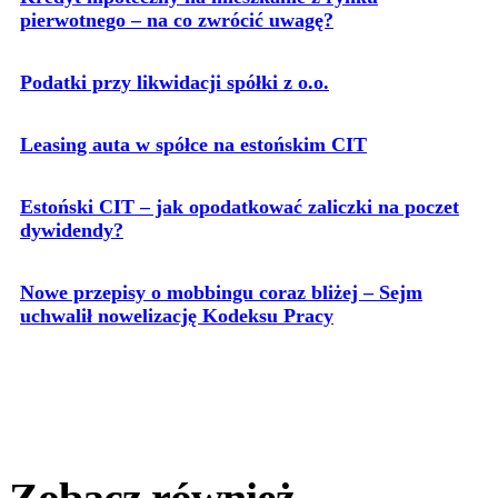
pierwotnego – na co zwrócić uwagę?
Podatki przy likwidacji spółki z o.o.
Leasing auta w spółce na estońskim CIT
Estoński CIT – jak opodatkować zaliczki na poczet
dywidendy?
Nowe przepisy o mobbingu coraz bliżej – Sejm
uchwalił nowelizację Kodeksu Pracy