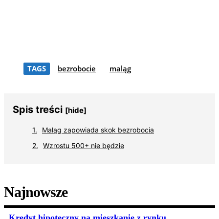
TAGS
bezrobocie
maląg
Spis treści
[hide]
Maląg zapowiada skok bezrobocia
Wzrostu 500+ nie będzie
Najnowsze
Kredyt hipoteczny na mieszkanie z rynku