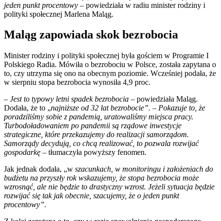
jeden punkt procentowy
– powiedziała w radiu minister rodziny i
polityki społecznej Marlena Maląg.
Maląg zapowiada skok bezrobocia
Minister rodziny i polityki społecznej była gościem w Programie I
Polskiego Radia. Mówiła o bezrobociu w Polsce, została zapytana o
to, czy utrzyma się ono na obecnym poziomie. Wcześniej podała, że
w sierpniu stopa bezrobocia wynosiła 4,9 proc.
–
Jest to typowy letni spadek bezrobocia
– powiedziała Maląg.
Dodała, że to „
najniższe od 32 lat bezrobocie”. – Pokazuje to, że
poradziliśmy sobie z pandemią, uratowaliśmy miejsca pracy.
Turbodoładowaniem po pandemii są rządowe inwestycje
strategiczne, które przekazujemy do realizacji samorządom.
Samorządy decydują, co chcą realizować, to pozwala rozwijać
gospodarkę
– tłumaczyła powyższy fenomen.
Jak jednak dodała, „w
szacunkach, w monitoringu i założeniach do
budżetu na przyszły rok wskazujemy, że stopa bezrobocia może
wzrosnąć, ale nie będzie to drastyczny wzrost. Jeżeli sytuacja będzie
rozwijać się tak jak obecnie, szacujemy, że o jeden punkt
procentowy”.