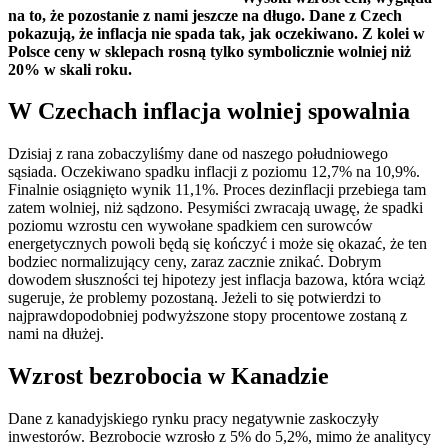
na to, że pozostanie z nami jeszcze na długo. Dane z Czech
pokazują, że inflacja nie spada tak, jak oczekiwano. Z kolei w
Polsce ceny w sklepach rosną tylko symbolicznie wolniej niż
20% w skali roku.
W Czechach inflacja wolniej spowalnia
Dzisiaj z rana zobaczyliśmy dane od naszego południowego
sąsiada. Oczekiwano spadku inflacji z poziomu 12,7% na 10,9%.
Finalnie osiągnięto wynik 11,1%. Proces dezinflacji przebiega tam
zatem wolniej, niż sądzono. Pesymiści zwracają uwagę, że spadki
poziomu wzrostu cen wywołane spadkiem cen surowców
energetycznych powoli będą się kończyć i może się okazać, że ten
bodziec normalizujący ceny, zaraz zacznie znikać. Dobrym
dowodem słuszności tej hipotezy jest inflacja bazowa, która wciąż
sugeruje, że problemy pozostaną. Jeżeli to się potwierdzi to
najprawdopodobniej podwyższone stopy procentowe zostaną z
nami na dłużej.
Wzrost bezrobocia w Kanadzie
Dane z kanadyjskiego rynku pracy negatywnie zaskoczyły
inwestorów. Bezrobocie wzrosło z 5% do 5,2%, mimo że analitycy