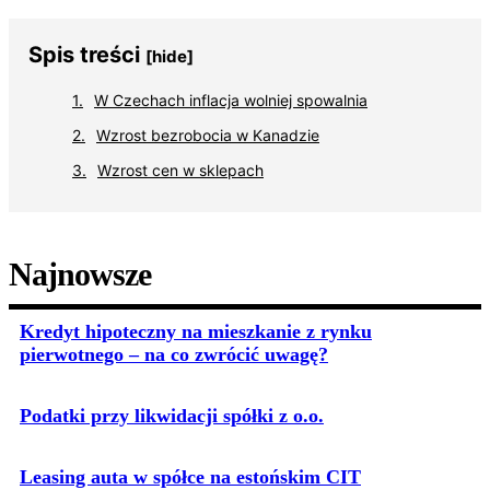
Spis treści
[hide]
W Czechach inflacja wolniej spowalnia
Wzrost bezrobocia w Kanadzie
Wzrost cen w sklepach
Najnowsze
Kredyt hipoteczny na mieszkanie z rynku
pierwotnego – na co zwrócić uwagę?
Podatki przy likwidacji spółki z o.o.
Leasing auta w spółce na estońskim CIT