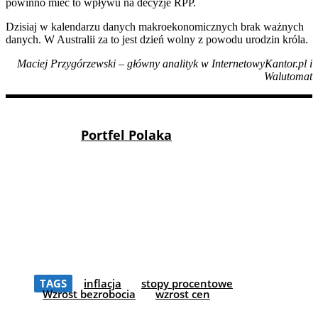
powinno mieć to wpływu na decyzje RPP.
Dzisiaj w kalendarzu danych makroekonomicznych brak ważnych
danych. W Australii za to jest dzień wolny z powodu urodzin króla.
Maciej Przygórzewski – główny analityk w InternetowyKantor.pl i
Walutomat
Portfel Polaka
TAGS
inflacja
stopy procentowe
Wzrost bezrobocia
wzrost cen