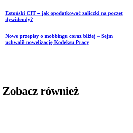
Estoński CIT – jak opodatkować zaliczki na poczet
dywidendy?
Nowe przepisy o mobbingu coraz bliżej – Sejm
uchwalił nowelizację Kodeksu Pracy
Zobacz również