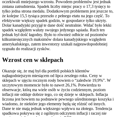
oczekiwali mniejszego wzrostu. Powodem problemów jest jednak
zmiana zatrudnienia. Spadek liczby miejsc pracy o 17,3 tysięcy to
tylko jedna strona medalu. Dodatkowym problemem jest jeszcze to,
że kolejne 15,5 tysiąca przeszło z pełnego etatu na jego część. To
efektywnie większy spadek godzin, w gospodarce tylko ukryty.
Dolar kanadyjski przyjął te dane dość neutralnie. Widać było lekki
spadek względem waluty swojego jedynego sąsiada. Ruch ten
jednak był dość łagodny. Było to również odbicie od poziomów
kilkumiesięcznych maksimów dolara kanadyjskiego względem
amerykańskiego, zatem inwestorzy szukali najprawdopodobniej
sygnału do realizacji zysków.
Wzrost cen w sklepach
Okazuje się, że maj był dla portfeli polskich klientów
najłagodniejszym miesiącem od lipca zeszłego roku. Ceny w
sklepach w ujęciu rocznym rosły bowiem o “zaledwie 19,9%”. W
szczytowym momencie było to nawet 26,1%. Potwierdza to
obserwacje, którą ma wiele osób w życiu codziennym, poziom
inflacji nie oddaje dobrze tego, co się dzieje w sklepach. Inflacja
liczona jest bowiem na podstawie pewnego uśrednionego koszyka i
wiadomo, że niektóre jego elementy będą się różnić od innych.
Dane te nie mają jednak większego wpływu na złotego. Tendencja
spadkowa pokrywa się z ogólnym odczytem inflacji i raczej nie