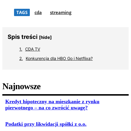
TAGS
cda
streaming
Spis treści
[hide]
CDA TV
Konkurencja dla HBO Go i Netflixa?
Najnowsze
Kredyt hipoteczny na mieszkanie z rynku
pierwotnego – na co zwrócić uwagę?
Podatki przy likwidacji spółki z o.o.