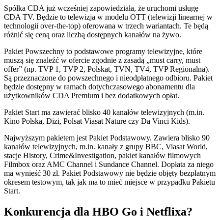
Spółka CDA już wcześniej zapowiedziała, że uruchomi usługę
CDA TV. Będzie to telewizja w modelu OTT (telewizji linearnej w
technologii over-the-top) oferowana w trzech wariantach. Te będą
różnić się ceną oraz liczbą dostępnych kanałów na żywo.
Pakiet Powszechny to podstawowe programy telewizyjne, które
muszą się znaleźć w ofercie zgodnie z zasadą „must carry, must
offer” (np. TVP 1, TVP 2, Polskat, TVN, TV4, TVP Regionalna).
Są przeznaczone do powszechnego i nieodpłatnego odbioru. Pakiet
będzie dostępny w ramach dotychczasowego abonamentu dla
użytkowników CDA Premium i bez dodatkowych opłat.
Pakiet Start ma zawierać blisko 40 kanałów telewizyjnych (m.in.
Kino Polska, Dizi, Polsat Viasat Nature czy Da Vinci Kids).
Najwyższym pakietem jest Pakiet Podstawowy. Zawiera blisko 90
kanałów telewizyjnych, m.in. kanały z grupy BBC, Viasat World,
stacje History, Crime&Investigation, pakiet kanałów filmowych
Filmbox oraz AMC Channel i Sundance Channel. Dopłata za niego
ma wynieść 30 zł. Pakiet Podstawowy nie będzie objęty bezpłatnym
okresem testowym, tak jak ma to mieć miejsce w przypadku Pakietu
Start.
Konkurencja dla HBO Go i Netflixa?