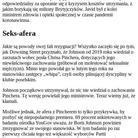
odpowiedzialny za uporanie się z kryzysem kosztów utrzymania, z
jakim borykają się miliony Brytyjczyków. Javid był z kolei
ministrem zdrowia i opieki społecznej w czasie pandemii
koronawirusa.
Seks-afera
Jakie są powody owej fali rezygnacji? Wszystko zaczęło się po tym,
jak Downing Street przyznało, że Johnson od 2019 roku wiedział o
zarzutach wobec posła Chrisa Pinchera, dotyczących jego
niewłaściwego zachowania (próbował on molestować seksualnie
mężczyzn). Mimo tego powołał go w lutym tego roku na
stanowisko zastępcy „whipa”, czyli osoby pilnującej dyscypliny w
klubie poselskim.
Johnson początkowo utrzymywał, że nic nie wiedział o zachowaniu
Pinchera. Tę wersję powielali jego ministrowie. Teraz wiemy już, że
kłamali.
Możliwe jednak, że afera z Pincherem to tylko przykrywka, by
pozbyć się niepopularnego premiera. 69 procent ankietowanych w
badaniu ośrodka YouGov uważa, że Boris Johnson powinien
zrezygnować ze swojego stanowiska. W tym badaniu po raz
pierwszy chciała tego też większość wyborców Partii