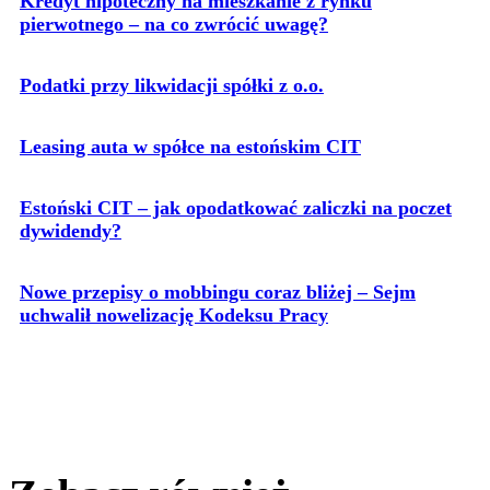
Kredyt hipoteczny na mieszkanie z rynku
pierwotnego – na co zwrócić uwagę?
Podatki przy likwidacji spółki z o.o.
Leasing auta w spółce na estońskim CIT
Estoński CIT – jak opodatkować zaliczki na poczet
dywidendy?
Nowe przepisy o mobbingu coraz bliżej – Sejm
uchwalił nowelizację Kodeksu Pracy