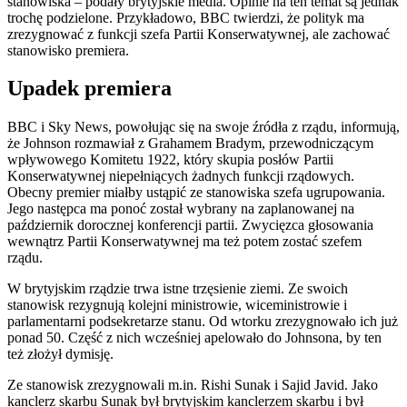
stanowiska – podały brytyjskie media. Opinie na ten temat są jednak
trochę podzielone. Przykładowo, BBC twierdzi, że polityk ma
zrezygnować z funkcji szefa Partii Konserwatywnej, ale zachować
stanowisko premiera.
Upadek premiera
BBC i Sky News, powołując się na swoje źródła z rządu, informują,
że Johnson rozmawiał z Grahamem Bradym, przewodniczącym
wpływowego Komitetu 1922, który skupia posłów Partii
Konserwatywnej niepełniących żadnych funkcji rządowych.
Obecny premier miałby ustąpić ze stanowiska szefa ugrupowania.
Jego następca ma ponoć został wybrany na zaplanowanej na
październik dorocznej konferencji partii. Zwycięzca głosowania
wewnątrz Partii Konserwatywnej ma też potem zostać szefem
rządu.
W brytyjskim rządzie trwa istne trzęsienie ziemi. Ze swoich
stanowisk rezygnują kolejni ministrowie, wiceministrowie i
parlamentarni podsekretarze stanu. Od wtorku zrezygnowało ich już
ponad 50. Część z nich wcześniej apelowało do Johnsona, by ten
też złożył dymisję.
Ze stanowisk zrezygnowali m.in. Rishi Sunak i Sajid Javid. Jako
kanclerz skarbu Sunak był brytyjskim kanclerzem skarbu i był