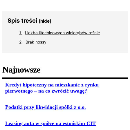
Spis treści
[hide]
Liczba litecoinowych wielorybów rośnie
Brak hossy
Najnowsze
Kredyt hipoteczny na mieszkanie z rynku
pierwotnego – na co zwrócić uwagę?
Podatki przy likwidacji spółki z o.o.
Leasing auta w spółce na estońskim CIT