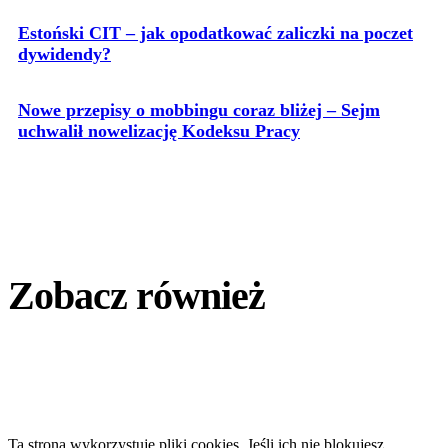
Estoński CIT – jak opodatkować zaliczki na poczet
dywidendy?
Nowe przepisy o mobbingu coraz bliżej – Sejm
uchwalił nowelizację Kodeksu Pracy
Zobacz również
Ta strona wykorzystuje pliki cookies. Jeśli ich nie blokujesz,