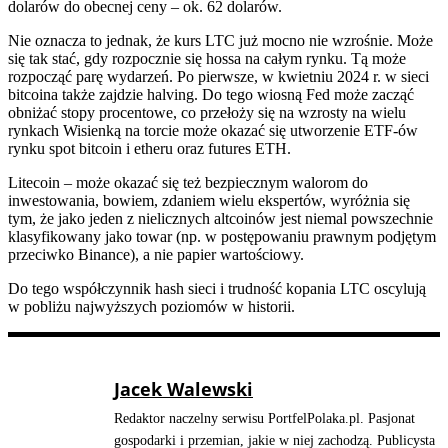
dolarów do obecnej ceny – ok. 62 dolarów.
Nie oznacza to jednak, że kurs LTC już mocno nie wzrośnie. Może
się tak stać, gdy rozpocznie się hossa na całym rynku. Tą może
rozpocząć parę wydarzeń. Po pierwsze, w kwietniu 2024 r. w sieci
bitcoina także zajdzie halving. Do tego wiosną Fed może zacząć
obniżać stopy procentowe, co przełoży się na wzrosty na wielu
rynkach Wisienką na torcie może okazać się utworzenie ETF-ów
rynku spot bitcoin i etheru oraz futures ETH.
Litecoin – może okazać się też bezpiecznym walorom do
inwestowania, bowiem, zdaniem wielu ekspertów, wyróżnia się
tym, że jako jeden z nielicznych altcoinów jest niemal powszechnie
klasyfikowany jako towar (np. w postępowaniu prawnym podjętym
przeciwko Binance), a nie papier wartościowy.
Do tego współczynnik hash sieci i trudność kopania LTC oscylują
w pobliżu najwyższych poziomów w historii.
Jacek Walewski
Redaktor naczelny serwisu PortfelPolaka.pl. Pasjonat
gospodarki i przemian, jakie w niej zachodzą. Publicysta