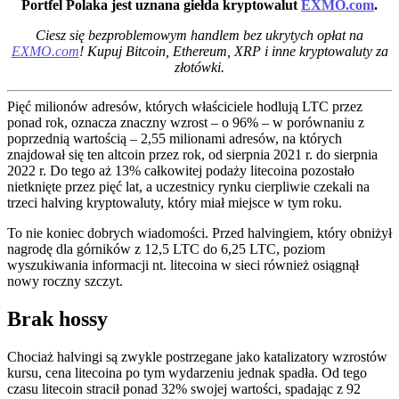
Portfel Polaka jest uznana giełda kryptowalut
EXMO.com
.
Ciesz się bezproblemowym handlem bez ukrytych opłat na
EXMO.com
! Kupuj Bitcoin, Ethereum, XRP i inne kryptowaluty za
złotówki.
Pięć milionów adresów, których właściciele hodlują LTC przez
ponad rok, oznacza znaczny wzrost – o 96% – w porównaniu z
poprzednią wartością – 2,55 milionami adresów, na których
znajdował się ten altcoin przez rok, od sierpnia 2021 r. do sierpnia
2022 r. Do tego aż 13% całkowitej podaży litecoina pozostało
nietknięte przez pięć lat, a uczestnicy rynku cierpliwie czekali na
trzeci halving kryptowaluty, który miał miejsce w tym roku.
To nie koniec dobrych wiadomości. Przed halvingiem, który obniżył
nagrodę dla górników z 12,5 LTC do 6,25 LTC, poziom
wyszukiwania informacji nt. litecoina w sieci również osiągnął
nowy roczny szczyt.
Brak hossy
Chociaż halvingi są zwykle postrzegane jako katalizatory wzrostów
kursu, cena litecoina po tym wydarzeniu jednak spadła. Od tego
czasu litecoin stracił ponad 32% swojej wartości, spadając z 92