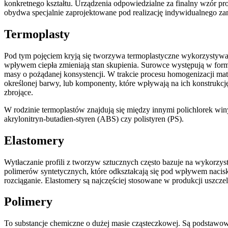
konkretnego kształtu. Urządzenia odpowiedzialne za finalny wzór pro
obydwa specjalnie zaprojektowane pod realizację indywidualnego z
Termoplasty
Pod tym pojęciem kryją się tworzywa termoplastyczne wykorzystywan
wpływem ciepła zmieniają stan skupienia. Surowce występują w formi
masy o pożądanej konsystencji. W trakcie procesu homogenizacji ma
określonej barwy, lub komponenty, które wpływają na ich konstrukcj
zbrojące.
W rodzinie termoplastów znajdują się między innymi polichlorek winy
akrylonitryn-butadien-styren (ABS) czy polistyren (PS).
Elastomery
Wytłaczanie profili z tworzyw sztucznych często bazuje na wykorzys
polimerów syntetycznych, które odkształcają się pod wpływem nacisk
rozciąganie. Elastomery są najczęściej stosowane w produkcji uszczele
Polimery
To substancje chemiczne o dużej masie cząsteczkowej. Są podsta