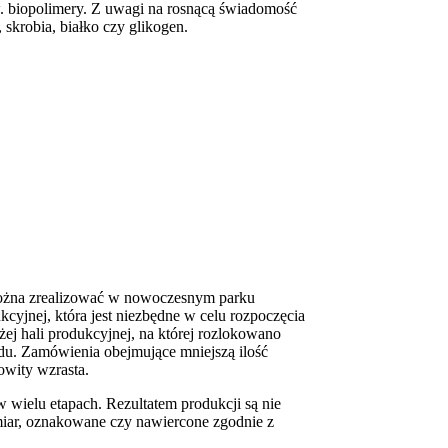
zw. biopolimery. Z uwagi na rosnącą świadomość
, skrobia, białko czy glikogen.
można zrealizować w nowoczesnym parku
yjnej, która jest niezbędne w celu rozpoczęcia
żej hali produkcyjnej, na której rozlokowano
ądu. Zamówienia obejmujące mniejszą ilość
owity wzrasta.
w wielu etapach. Rezultatem produkcji są nie
wymiar, oznakowane czy nawiercone zgodnie z