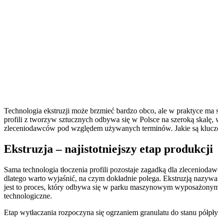
Technologia ekstruzji może brzmieć bardzo obco, ale w praktyce ma s
profili z tworzyw sztucznych odbywa się w Polsce na szeroką skalę,
zleceniodawców pod względem używanych terminów. Jakie są kluczo
Ekstruzja – najistotniejszy etap produkcji
Sama technologia tłoczenia profili pozostaje zagadką dla zleceniodawc
dlatego warto wyjaśnić, na czym dokładnie polega. Ekstruzją nazywa
jest to proces, który odbywa się w parku maszynowym wyposażonym w
technologiczne.
Etap wytłaczania rozpoczyna się ogrzaniem granulatu do stanu półpł