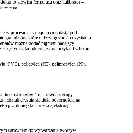
duktu to głowica formująca oraz kalibrator –
amówienia.
e w procesie ekstruzji. Termoplasty pod
e granulatów, które należy ogrzać do uzyskania
teriałów można dodać pigment nadający
ę. Częstym składnikiem jest na przykład włókno
lu (PVC), polietylen (PE), polipropylen (PP),
taniu elastomerów. To surowce z grupy
u i charakteryzują się dużą odpornością na
k i profili miękkich metodą ekstruzji.
wowym surowcem do wytwarzania tworzyw