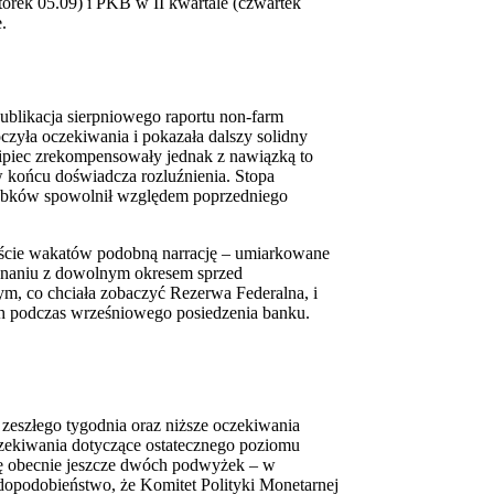
rek 05.09) i PKB w II kwartale (czwartek
.
blikacja sierpniowego raportu non-farm
zyła oczekiwania i pokazała dalszy solidny
lipiec zrekompensowały jednak z nawiązką to
 końcu doświadcza rozluźnienia. Stopa
arobków spowolnił względem poprzedniego
ekście wakatów podobną narrację – umiarkowane
ównaniu z dowolnym okresem sprzed
ym, co chciała zobaczyć Rezerwa Federalna, i
h podczas wrześniowego posiedzenia banku.
eszłego tygodnia oraz niższe oczekiwania
zekiwania dotyczące ostatecznego poziomu
ię obecnie jeszcze dwóch podwyżek – w
wdopodobieństwo, że Komitet Polityki Monetarnej