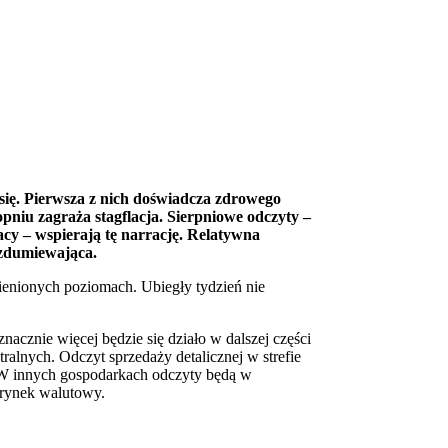
ię. Pierwsza z nich doświadcza zdrowego
opniu zagraża stagflacja. Sierpniowe odczyty –
acy – wspierają tę narrację. Relatywna
 zdumiewająca.
mienionych poziomach. Ubiegły tydzień nie
cznie więcej będzie się działo w dalszej części
alnych. Odczyt sprzedaży detalicznej w strefie
 W innych gospodarkach odczyty będą w
 rynek walutowy.