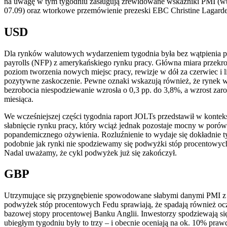
na uwagę w tym tygodniu zasługują zrewidowane wskaźniki PMI (wto
07.09) oraz wtorkowe przemówienie prezeski EBC Christine Lagarde
USD
Dla rynków walutowych wydarzeniem tygodnia była bez wątpienia pu
payrolls (NFP) z amerykańskiego rynku pracy. Główna miara przekroc
poziom tworzenia nowych miejsc pracy, rewizje w dół za czerwiec i 
pozytywne zaskoczenie. Pewne oznaki wskazują również, że rynek w
bezrobocia niespodziewanie wzrosła o 0,3 pp. do 3,8%, a wzrost z
miesiąca.
We wcześniejszej części tygodnia raport JOLTs przedstawił w kont
słabnięcie rynku pracy, który wciąż jednak pozostaje mocny w por
popandemicznego ożywienia. Rozluźnienie to wydaje się dokładnie t
podobnie jak rynki nie spodziewamy się podwyżki stóp procentowyc
Nadal uważamy, że cykl podwyżek już się zakończył.
GBP
Utrzymujące się przygnębienie spowodowane słabymi danymi PMI z z
podwyżek stóp procentowych Fedu sprawiają, że spadają również oc
bazowej stopy procentowej Banku Anglii. Inwestorzy spodziewają s
ubiegłym tygodniu były to trzy – i obecnie oceniają na ok. 10% pra