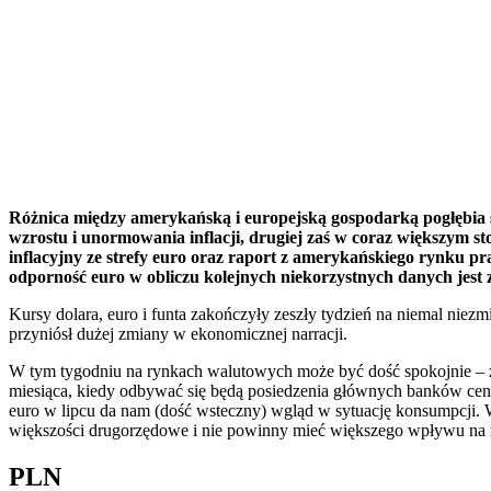
Różnica między amerykańską i europejską gospodarką pogłębia s
wzrostu i unormowania inflacji, drugiej zaś w coraz większym st
inflacyjny ze strefy euro oraz raport z amerykańskiego rynku pr
odporność euro w obliczu kolejnych niekorzystnych danych jest
Kursy dolara, euro i funta zakończyły zeszły tydzień na niemal niez
przyniósł dużej zmiany w ekonomicznej narracji.
W tym tygodniu na rynkach walutowych może być dość spokojnie – zna
miesiąca, kiedy odbywać się będą posiedzenia głównych banków centr
euro w lipcu da nam (dość wsteczny) wgląd w sytuację konsumpcji.
większości drugorzędowe i nie powinny mieć większego wpływu na
PLN