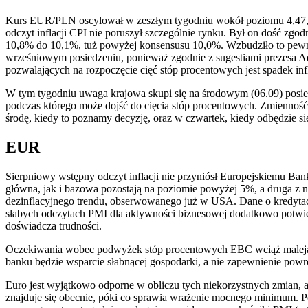
Kurs EUR/PLN oscylował w zeszłym tygodniu wokół poziomu 4,47, 
odczyt inflacji CPI nie poruszył szczególnie rynku. Był on dość zgo
10,8% do 10,1%, tuż powyżej konsensusu 10,0%. Wzbudziło to pew
wrześniowym posiedzeniu, ponieważ zgodnie z sugestiami prezesa
pozwalających na rozpoczęcie cięć stóp procentowych jest spadek inf
W tym tygodniu uwaga krajowa skupi się na środowym (06.09) posie
podczas którego może dojść do cięcia stóp procentowych. Zmienn
środę, kiedy to poznamy decyzję, oraz w czwartek, kiedy odbędzie si
EUR
Sierpniowy wstępny odczyt inflacji nie przyniósł Europejskiemu Ba
główna, jak i bazowa pozostają na poziomie powyżej 5%, a druga z ni
dezinflacyjnego trendu, obserwowanego już w USA. Dane o kredyta
słabych odczytach PMI dla aktywności biznesowej dodatkowo potwi
doświadcza trudności.
Oczekiwania wobec podwyżek stóp procentowych EBC wciąż maleją – 
banku będzie wsparcie słabnącej gospodarki, a nie zapewnienie powrot
Euro jest wyjątkowo odporne w obliczu tych niekorzystnych zmian, 
znajduje się obecnie, póki co sprawia wrażenie mocnego minimum. P