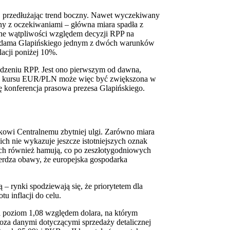
przedłużając trend boczny. Nawet wyczekiwany
dny z oczekiwaniami – główna miara spadła z
ne wątpliwości względem decyzji RPP na
 Adama Glapińskiego jednym z dwóch warunków
lacji poniżej 10%.
dzeniu RPP. Jest ono pierwszym od dawna,
ość kursu EUR/PLN może więc być zwiększona w
ę konferencja prasowa prezesa Glapińskiego.
nkowi Centralnemu zbytniej ulgi. Zarówno miara
ch nie wykazuje jeszcze istotniejszych oznak
ch również hamują, co po zeszłotygodniowych
erdza obawy, że europejska gospodarka
rynki spodziewają się, że priorytetem dla
u inflacji do celu.
a poziom 1,08 względem dolara, na którym
oza danymi dotyczącymi sprzedaży detalicznej