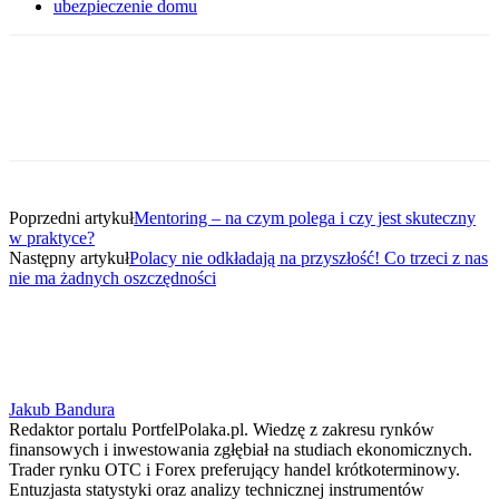
ubezpieczenie domu
Poprzedni artykuł
Mentoring – na czym polega i czy jest skuteczny
w praktyce?
Następny artykuł
Polacy nie odkładają na przyszłość! Co trzeci z nas
nie ma żadnych oszczędności
Jakub Bandura
Redaktor portalu PortfelPolaka.pl. Wiedzę z zakresu rynków
finansowych i inwestowania zgłębiał na studiach ekonomicznych.
Trader rynku OTC i Forex preferujący handel krótkoterminowy.
Entuzjasta statystyki oraz analizy technicznej instrumentów