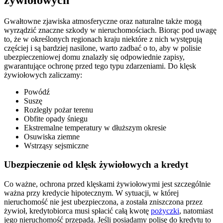
Gwałtowne zjawiska atmosferyczne oraz naturalne także mogą
wyrządzić znaczne szkody w nieruchomościach. Biorąc pod uwagę
to, że w określonych regionach kraju niektóre z nich występują
częściej i są bardziej nasilone, warto zadbać o to, aby w polisie
ubezpieczeniowej domu znalazły się odpowiednie zapisy,
gwarantujące ochronę przed tego typu zdarzeniami. Do klęsk
żywiołowych zaliczamy:
Powódź
Suszę
Rozległy pożar terenu
Obfite opady śniegu
Ekstremalne temperatury w dłuższym okresie
Osuwiska ziemne
Wstrząsy sejsmiczne
Ubezpieczenie od klęsk żywiołowych a kredyt
Co ważne, ochrona przed klęskami żywiołowymi jest szczególnie
ważna przy kredycie hipotecznym. W sytuacji, w której
nieruchomość nie jest ubezpieczona, a została zniszczona przez
żywioł, kredytobiorca musi spłacić całą kwotę
pożyczki
, natomiast
jego nieruchomość przepada. Jeśli posiadamy polisę do kredytu to