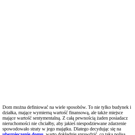
Dom można definiować na wiele sposobów. To nie tylko budynek i
działka, mające wymierną wartość finansową, ale także miejsce
mające wartość sentymentalną. Z całą pewnością żaden posiadacz
nieruchomości nie chciałby, aby jakieś niespodziewane zdarzenie
spowodowało straty w jego majątku. Dlatego decydując się na
ubezpieczenie domu
, warto dokładnie sprawdzić, co taka polisa