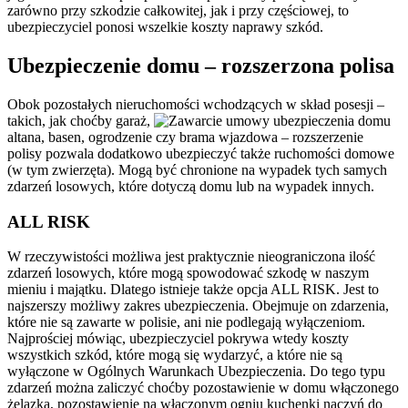
zarówno przy szkodzie całkowitej, jak i przy częściowej, to
ubezpieczyciel ponosi wszelkie koszty naprawy szkód.
Ubezpieczenie domu – rozszerzona polisa
Obok pozostałych nieruchomości wchodzących w skład posesji –
takich, jak choćby garaż,
altana, basen, ogrodzenie czy brama wjazdowa – rozszerzenie
polisy pozwala dodatkowo ubezpieczyć także ruchomości domowe
(w tym zwierzęta). Mogą być chronione na wypadek tych samych
zdarzeń losowych, które dotyczą domu lub na wypadek innych.
ALL RISK
W rzeczywistości możliwa jest praktycznie nieograniczona ilość
zdarzeń losowych, które mogą spowodować szkodę w naszym
mieniu i majątku. Dlatego istnieje także opcja ALL RISK. Jest to
najszerszy możliwy zakres ubezpieczenia. Obejmuje on zdarzenia,
które nie są zawarte w polisie, ani nie podlegają wyłączeniom.
Najprościej mówiąc, ubezpieczyciel pokrywa wtedy koszty
wszystkich szkód, które mogą się wydarzyć, a które nie są
wyłączone w Ogólnych Warunkach Ubezpieczenia. Do tego typu
zdarzeń można zaliczyć choćby pozostawienie w domu włączonego
żelazka, pozostawienie na włączonym ogniu kuchenki naczyń do