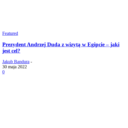
Featured
Prezydent Andrzej Duda z wizytą w Egipcie – jaki
jest cel?
Jakub Bandura
-
30 maja 2022
0