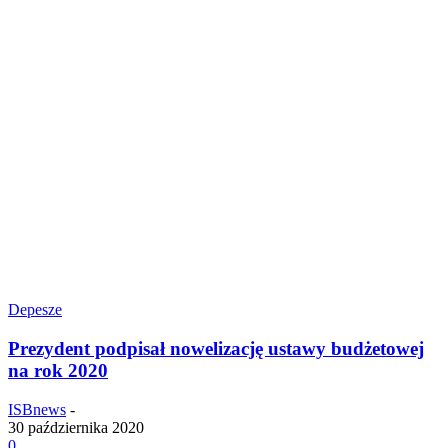
Depesze
Prezydent podpisał nowelizację ustawy budżetowej
na rok 2020
ISBnews
-
30 października 2020
0