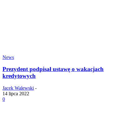
News
Prezydent podpisał ustawę o wakacjach
kredytowych
Jacek Walewski
-
14 lipca 2022
0