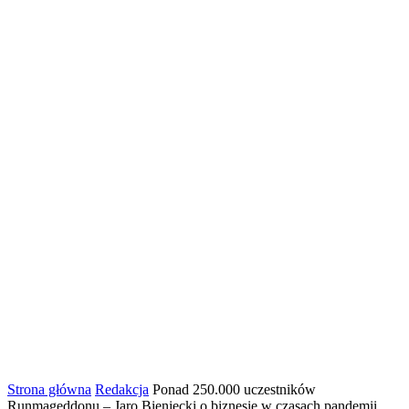
Strona główna
Redakcja
Ponad 250.000 uczestników
Runmageddonu – Jaro Bieniecki o biznesie w czasach pandemii