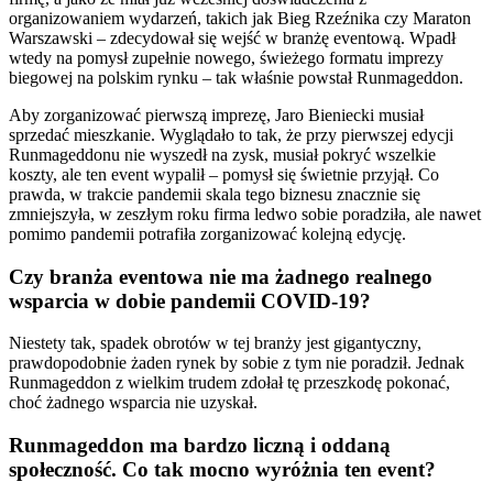
organizowaniem wydarzeń, takich jak Bieg Rzeźnika czy Maraton
Warszawski – zdecydował się wejść w branżę eventową. Wpadł
wtedy na pomysł zupełnie nowego, świeżego formatu imprezy
biegowej na polskim rynku – tak właśnie powstał Runmageddon.
Aby zorganizować pierwszą imprezę, Jaro Bieniecki musiał
sprzedać mieszkanie. Wyglądało to tak, że przy pierwszej edycji
Runmageddonu nie wyszedł na zysk, musiał pokryć wszelkie
koszty, ale ten event wypalił – pomysł się świetnie przyjął. Co
prawda, w trakcie pandemii skala tego biznesu znacznie się
zmniejszyła, w zeszłym roku firma ledwo sobie poradziła, ale nawet
pomimo pandemii potrafiła zorganizować kolejną edycję.
Czy branża eventowa nie ma żadnego realnego
wsparcia w dobie pandemii COVID-19?
Niestety tak, spadek obrotów w tej branży jest gigantyczny,
prawdopodobnie żaden rynek by sobie z tym nie poradził. Jednak
Runmageddon z wielkim trudem zdołał tę przeszkodę pokonać,
choć żadnego wsparcia nie uzyskał.
Runmageddon ma bardzo liczną i oddaną
społeczność. Co tak mocno wyróżnia ten event?