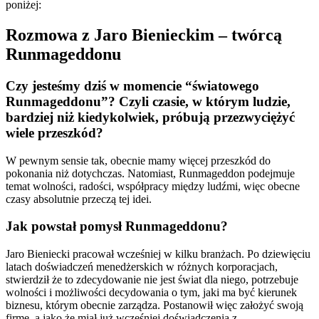
poniżej:
Rozmowa z Jaro Bienieckim – twórcą
Runmageddonu
Czy jesteśmy dziś w momencie “światowego
Runmageddonu”? Czyli czasie, w którym ludzie,
bardziej niż kiedykolwiek, próbują przezwyciężyć
wiele przeszkód?
W pewnym sensie tak, obecnie mamy więcej przeszkód do
pokonania niż dotychczas. Natomiast, Runmageddon podejmuje
temat wolności, radości, współpracy między ludźmi, więc obecne
czasy absolutnie przeczą tej idei.
Jak powstał pomysł Runmageddonu?
Jaro Bieniecki pracował wcześniej w kilku branżach. Po dziewięciu
latach doświadczeń menedżerskich w różnych korporacjach,
stwierdził że to zdecydowanie nie jest świat dla niego, potrzebuje
wolności i możliwości decydowania o tym, jaki ma być kierunek
biznesu, którym obecnie zarządza. Postanowił więc założyć swoją
firmę, a jako że miał już wcześniej doświadczenia z