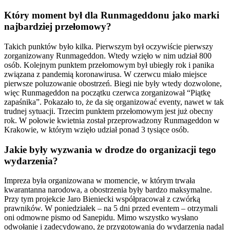
Który moment był dla Runmageddonu jako marki
najbardziej przełomowy?
Takich punktów było kilka. Pierwszym był oczywiście pierwszy
zorganizowany Runmageddon. Wtedy wzięło w nim udział 800
osób. Kolejnym punktem przełomowym był ubiegły rok i panika
związana z pandemią koronawirusa. W czerwcu miało miejsce
pierwsze poluzowanie obostrzeń. Biegi nie były wtedy dozwolone,
więc Runmageddon na początku czerwca zorganizował “Piątkę
zapaśnika”. Pokazało to, że da się organizować eventy, nawet w tak
trudnej sytuacji. Trzecim punktem przełomowym jest już obecny
rok. W połowie kwietnia został przeprowadzony Runmageddon w
Krakowie, w którym wzięło udział ponad 3 tysiące osób.
Jakie były wyzwania w drodze do organizacji tego
wydarzenia?
Impreza była organizowana w momencie, w którym trwała
kwarantanna narodowa, a obostrzenia były bardzo maksymalne.
Przy tym projekcie Jaro Bieniecki współpracował z czwórką
prawników. W poniedziałek – na 5 dni przed eventem – otrzymali
oni odmowne pismo od Sanepidu. Mimo wszystko wysłano
odwołanie i zadecydowano, że przygotowania do wydarzenia nadal