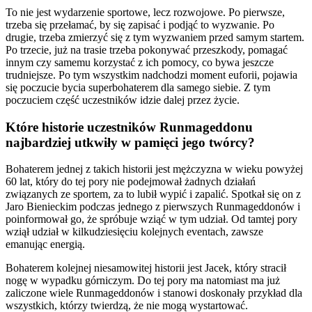
To nie jest wydarzenie sportowe, lecz rozwojowe. Po pierwsze,
trzeba się przełamać, by się zapisać i podjąć to wyzwanie. Po
drugie, trzeba zmierzyć się z tym wyzwaniem przed samym startem.
Po trzecie, już na trasie trzeba pokonywać przeszkody, pomagać
innym czy samemu korzystać z ich pomocy, co bywa jeszcze
trudniejsze. Po tym wszystkim nadchodzi moment euforii, pojawia
się poczucie bycia superbohaterem dla samego siebie. Z tym
poczuciem część uczestników idzie dalej przez życie.
Które historie uczestników Runmageddonu
najbardziej utkwiły w pamięci jego twórcy?
Bohaterem jednej z takich historii jest mężczyzna w wieku powyżej
60 lat, który do tej pory nie podejmował żadnych działań
związanych ze sportem, za to lubił wypić i zapalić. Spotkał się on z
Jaro Bienieckim podczas jednego z pierwszych Runmageddonów i
poinformował go, że spróbuje wziąć w tym udział. Od tamtej pory
wziął udział w kilkudziesięciu kolejnych eventach, zawsze
emanując energią.
Bohaterem kolejnej niesamowitej historii jest Jacek, który stracił
nogę w wypadku górniczym. Do tej pory ma natomiast ma już
zaliczone wiele Runmageddonów i stanowi doskonały przykład dla
wszystkich, którzy twierdzą, że nie mogą wystartować.