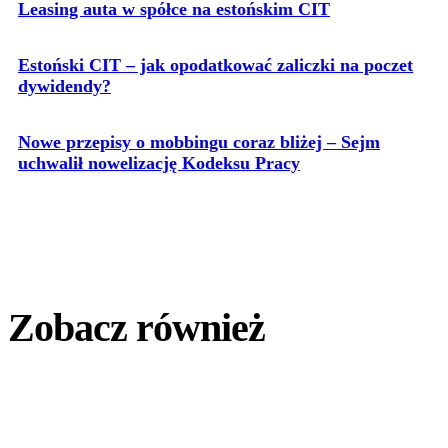
Leasing auta w spółce na estońskim CIT
Estoński CIT – jak opodatkować zaliczki na poczet
dywidendy?
Nowe przepisy o mobbingu coraz bliżej – Sejm
uchwalił nowelizację Kodeksu Pracy
Zobacz również