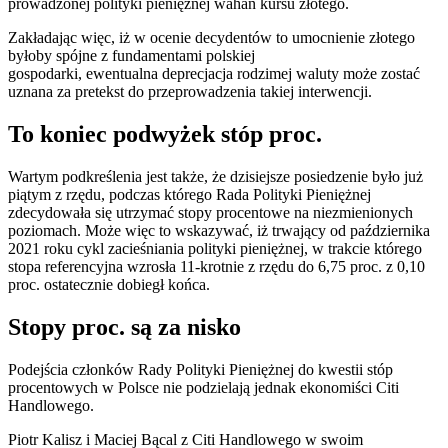
prowadzonej polityki pieniężnej wahań kursu złotego.
Zakładając więc, iż w ocenie decydentów to umocnienie złotego
byłoby spójne z fundamentami polskiej
gospodarki, ewentualna deprecjacja rodzimej waluty może zostać
uznana za pretekst do przeprowadzenia takiej interwencji.
To koniec podwyżek stóp proc.
Wartym podkreślenia jest także, że dzisiejsze posiedzenie było już
piątym z rzędu, podczas którego Rada Polityki Pieniężnej
zdecydowała się utrzymać stopy procentowe na niezmienionych
poziomach. Może więc to wskazywać, iż trwający od października
2021 roku cykl zacieśniania polityki pieniężnej, w trakcie którego
stopa referencyjna wzrosła 11-krotnie z rzędu do 6,75 proc. z 0,10
proc. ostatecznie dobiegł końca.
Stopy proc. są za nisko
Podejścia członków Rady Polityki Pieniężnej do kwestii stóp
procentowych w Polsce nie podzielają jednak ekonomiści Citi
Handlowego.
Piotr Kalisz i Maciej Bącal z Citi Handlowego w swoim