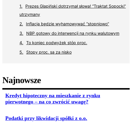
Prezes Glapiński dotrzymał słowa! “Traktat Sopocki”
utrzymany
Inflacja będzie wyhamowywać “stopniowo”
NBP gotowy do interwencji na rynku walutowym
To koniec podwyżek stóp proc.
Stopy proc. są za nisko
Najnowsze
Kredyt hipoteczny na mieszkanie z rynku
pierwotnego – na co zwrócić uwagę?
Podatki przy likwidacji spółki z o.o.