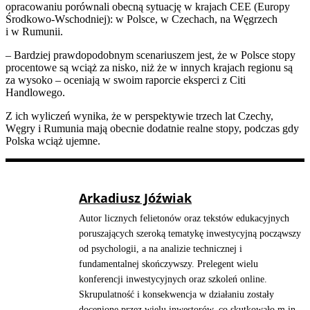
opracowaniu porównali obecną sytuację w krajach CEE (Europy
Środkowo-Wschodniej): w Polsce, w Czechach, na Węgrzech
i w Rumunii.
– Bardziej prawdopodobnym scenariuszem jest, że w Polsce stopy
procentowe są wciąż za nisko, niż że w innych krajach regionu są
za wysoko – oceniają w swoim raporcie eksperci z Citi
Handlowego.
Z ich wyliczeń wynika, że w perspektywie trzech lat Czechy,
Węgry i Rumunia mają obecnie dodatnie realne stopy, podczas gdy
Polska wciąż ujemne.
Arkadiusz Jóźwiak
Autor licznych felietonów oraz tekstów edukacyjnych
poruszających szeroką tematykę inwestycyjną począwszy
od psychologii, a na analizie technicznej i
fundamentalnej skończywszy. Prelegent wielu
konferencji inwestycyjnych oraz szkoleń online.
Skrupulatność i konsekwencja w działaniu zostały
docenione przez wielu inwestorów, co skutkowało m.in.