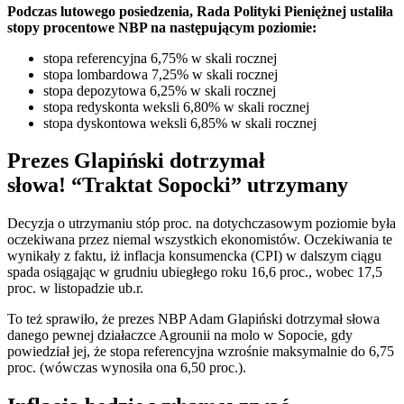
Podczas lutowego posiedzenia, Rada Polityki Pieniężnej ustaliła
stopy procentowe NBP na następującym poziomie:
stopa referencyjna 6,75% w skali rocznej
stopa lombardowa 7,25% w skali rocznej
stopa depozytowa 6,25% w skali rocznej
stopa redyskonta weksli 6,80% w skali rocznej
stopa dyskontowa weksli 6,85% w skali rocznej
Prezes Glapiński dotrzymał
słowa! “Traktat Sopocki” utrzymany
Decyzja o utrzymaniu stóp proc. na dotychczasowym poziomie była
oczekiwana przez niemal wszystkich ekonomistów. Oczekiwania te
wynikały z faktu, iż inflacja konsumencka (CPI) w dalszym ciągu
spada osiągając w grudniu ubiegłego roku 16,6 proc., wobec 17,5
proc. w listopadzie ub.r.
To też sprawiło, że prezes NBP Adam Glapiński dotrzymał słowa
danego pewnej działaczce Agrounii na molo w Sopocie, gdy
powiedział jej, że stopa referencyjna wzrośnie maksymalnie do 6,75
proc. (wówczas wynosiła ona 6,50 proc.).