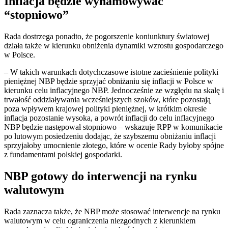
Inflacja będzie wyhamowywać
“stopniowo”
Rada dostrzega ponadto, że pogorszenie koniunktury światowej
działa także w kierunku obniżenia dynamiki wzrostu gospodarczego
w Polsce.
– W takich warunkach dotychczasowe istotne zacieśnienie polityki
pieniężnej NBP będzie sprzyjać obniżaniu się inflacji w Polsce w
kierunku celu inflacyjnego NBP. Jednocześnie ze względu na skalę i
trwałość oddziaływania wcześniejszych szoków, które pozostają
poza wpływem krajowej polityki pieniężnej, w krótkim okresie
inflacja pozostanie wysoka, a powrót inflacji do celu inflacyjnego
NBP będzie następował stopniowo – wskazuje RPP w komunikacie
po lutowym posiedzeniu dodając, że szybszemu obniżaniu inflacji
sprzyjałoby umocnienie złotego, które w ocenie Rady byłoby spójne
z fundamentami polskiej gospodarki.
NBP gotowy do interwencji na rynku
walutowym
Rada zaznacza także, że NBP może stosować interwencje na rynku
walutowym w celu ograniczenia niezgodnych z kierunkiem