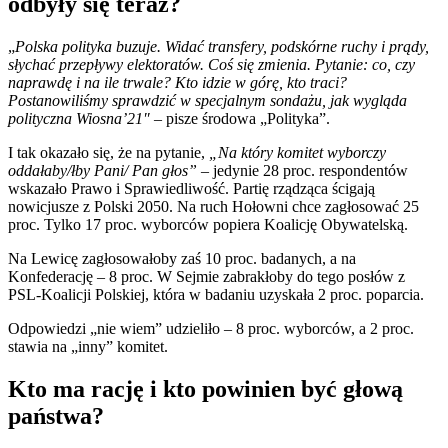
odbyły się teraz?
„
Polska polityka buzuje. Widać transfery, podskórne ruchy i prądy,
słychać przepływy elektoratów. Coś się zmienia. Pytanie: co, czy
naprawdę i na ile trwale? Kto idzie w górę, kto traci?
Postanowiliśmy sprawdzić w specjalnym sondażu, jak wygląda
polityczna Wiosna’21″
– pisze środowa „Polityka”.
I tak okazało się, że na pytanie,
„Na który komitet wyborczy
oddałaby/łby Pani/ Pan głos” –
jedynie 28 proc. respondentów
wskazało Prawo i Sprawiedliwość. Partię rządząca ścigają
nowicjusze z Polski 2050. Na ruch Hołowni chce zagłosować 25
proc. Tylko 17 proc. wyborców popiera Koalicję Obywatelską.
Na Lewicę zagłosowałoby zaś 10 proc. badanych, a na
Konfederację – 8 proc. W Sejmie zabrakłoby do tego posłów z
PSL-Koalicji Polskiej, która w badaniu uzyskała 2 proc. poparcia.
Odpowiedzi „nie wiem” udzieliło – 8 proc. wyborców, a 2 proc.
stawia na „inny” komitet.
Kto ma rację i kto powinien być głową
państwa?