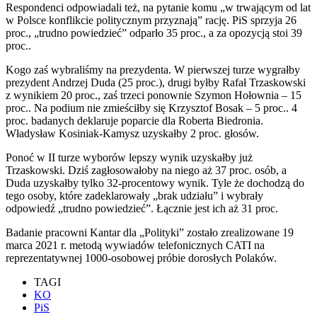
Respondenci odpowiadali też, na pytanie komu „w trwającym od lat
w Polsce konflikcie politycznym przyznają” rację. PiS sprzyja 26
proc., „trudno powiedzieć” odparło 35 proc., a za opozycją stoi 39
proc..
Kogo zaś wybraliśmy na prezydenta. W pierwszej turze wygrałby
prezydent Andrzej Duda (25 proc.), drugi byłby Rafał Trzaskowski
z wynikiem 20 proc., zaś trzeci ponownie Szymon Hołownia – 15
proc.. Na podium nie zmieściłby się Krzysztof Bosak – 5 proc.. 4
proc. badanych deklaruje poparcie dla Roberta Biedronia.
Władysław Kosiniak-Kamysz uzyskałby 2 proc. głosów.
Ponoć w II turze wyborów lepszy wynik uzyskałby już
Trzaskowski. Dziś zagłosowałoby na niego aż 37 proc. osób, a
Duda uzyskałby tylko 32-procentowy wynik. Tyle że dochodzą do
tego osoby, które zadeklarowały „brak udziału” i wybrały
odpowiedź „trudno powiedzieć”. Łącznie jest ich aż 31 proc.
Badanie pracowni Kantar dla „Polityki” zostało zrealizowane 19
marca 2021 r. metodą wywiadów telefonicznych CATI na
reprezentatywnej 1000-osobowej próbie dorosłych Polaków.
TAGI
KO
PiS