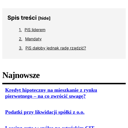
Spis treści
[hide]
PiS liderem
Mandaty
PiS dałoby jednak radę rządzić?
Najnowsze
Kredyt hipoteczny na mieszkanie z rynku
pierwotnego – na co zwrócić uwagę?
Podatki przy likwidacji spółki z o.o.
Leasing auta w spółce na estońskim CIT