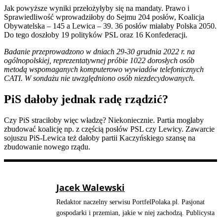
Jak powyższe wyniki przełożyłyby się na mandaty. Prawo i
Sprawiedliwość wprowadziłoby do Sejmu 204 posłów, Koalicja
Obywatelska – 145 a Lewica – 39. 36 posłów miałaby Polska 2050.
Do tego doszłoby 19 polityków PSL oraz 16 Konfederacji.
Badanie przeprowadzono w dniach 29-30 grudnia 2022 r. na
ogólnopolskiej, reprezentatywnej próbie 1022 dorosłych osób
metodą wspomaganych komputerowo wywiadów telefonicznych
CATI. W sondażu nie uwzględniono osób niezdecydowanych.
PiS dałoby jednak radę rządzić?
Czy PiS straciłoby więc władzę? Niekoniecznie. Partia mogłaby
zbudować koalicję np. z częścią posłów PSL czy Lewicy. Zawarcie
sojuszu PiS-Lewica też dałoby partii Kaczyńskiego szansę na
zbudowanie nowego rządu.
Jacek Walewski
Redaktor naczelny serwisu PortfelPolaka.pl. Pasjonat
gospodarki i przemian, jakie w niej zachodzą. Publicysta