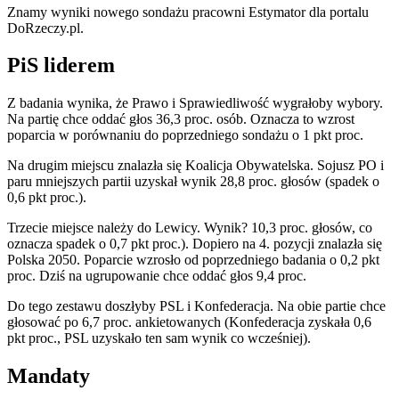
Znamy wyniki nowego sondażu pracowni Estymator dla portalu
DoRzeczy.pl.
PiS liderem
Z badania wynika, że Prawo i Sprawiedliwość wygrałoby wybory.
Na partię chce oddać głos 36,3 proc. osób. Oznacza to wzrost
poparcia w porównaniu do poprzedniego sondażu o 1 pkt proc.
Na drugim miejscu znalazła się Koalicja Obywatelska. Sojusz PO i
paru mniejszych partii uzyskał wynik 28,8 proc. głosów (spadek o
0,6 pkt proc.).
Trzecie miejsce należy do Lewicy. Wynik? 10,3 proc. głosów, co
oznacza spadek o 0,7 pkt proc.). Dopiero na 4. pozycji znalazła się
Polska 2050. Poparcie wzrosło od poprzedniego badania o 0,2 pkt
proc. Dziś na ugrupowanie chce oddać głos 9,4 proc.
Do tego zestawu doszłyby PSL i Konfederacja. Na obie partie chce
głosować po 6,7 proc. ankietowanych (Konfederacja zyskała 0,6
pkt proc., PSL uzyskało ten sam wynik co wcześniej).
Mandaty