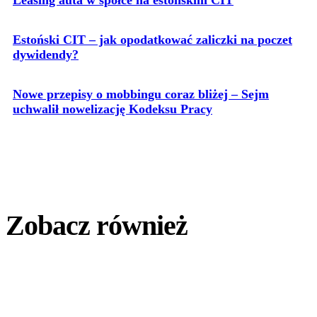
Estoński CIT – jak opodatkować zaliczki na poczet
dywidendy?
Nowe przepisy o mobbingu coraz bliżej – Sejm
uchwalił nowelizację Kodeksu Pracy
Zobacz również