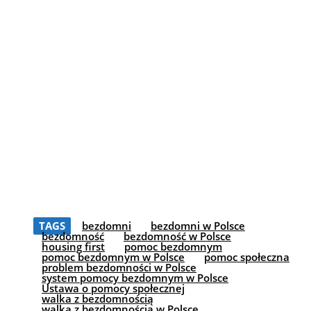
TAGS
bezdomni
bezdomni w Polsce
bezdomność
bezdomność w Polsce
housing first
pomoc bezdomnym
pomoc bezdomnym w Polsce
pomoc społeczna
problem bezdomności w Polsce
system pomocy bezdomnym w Polsce
Ustawa o pomocy społecznej
walka z bezdomnością
walka z bezdomnością w Polsce