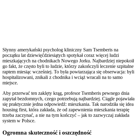
Słynny amerykański psycholog kliniczny Sam Tsemberis na
początku lat dziewięćdziesiątych spotykał coraz więcej ludzi
mieszkających na chodnikach Nowego Jorku. Najbardziej niepokoił
go fakt, że często byli to ludzie, którzy zakończyli leczenie szpitalne
raptem miesiąc wcześniej. To była powtarzająca się obserwacja: byli
hospitalizowani, znikali z chodnika i wciąż wracali na to samo
miejsce.
Aby przerwać ten zaklęty krąg, profesor Tsemberis pewnego dnia
zapytał bezdomnych, czego potrzebują najbardziej. Ciągle pojawiała
się praktycznie jedna odpowiedź: mieszkania. Tak narodziła się idea
housing first, która zakłada, że od zapewnienia mieszkania terapię
trzeba zaczynać, a nie na tym kończyć – jak to zazwyczaj zakłada
system w Polsce.
Ogromna skuteczność i oszczędność