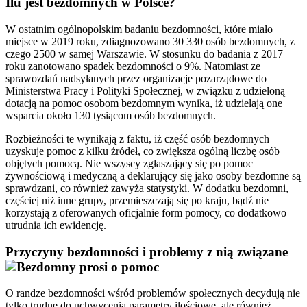
Ilu jest bezdomnych w Polsce?
W ostatnim ogólnopolskim badaniu bezdomności, które miało
miejsce w 2019 roku, zdiagnozowano 30 330 osób bezdomnych, z
czego 2500 w samej Warszawie. W stosunku do badania z 2017
roku zanotowano spadek bezdomności o 9%. Natomiast ze
sprawozdań nadsyłanych przez organizacje pozarządowe do
Ministerstwa Pracy i Polityki Społecznej, w związku z udzieloną
dotacją na pomoc osobom bezdomnym wynika, iż udzielają one
wsparcia około 130 tysiącom osób bezdomnych.
Rozbieżności te wynikają z faktu, iż część osób bezdomnych
uzyskuje pomoc z kilku źródeł, co zwiększa ogólną liczbę osób
objętych pomocą. Nie wszyscy zgłaszający się po pomoc
żywnościową i medyczną a deklarujący się jako osoby bezdomne są
sprawdzani, co również zawyża statystyki. W dodatku bezdomni,
częściej niż inne grupy, przemieszczają się po kraju, bądź nie
korzystają z oferowanych oficjalnie form pomocy, co dodatkowo
utrudnia ich ewidencję.
Przyczyny bezdomności i problemy z nią związane
O randze bezdomności wśród problemów społecznych decydują nie
tylko trudne do uchwycenia parametry ilościowe, ale również