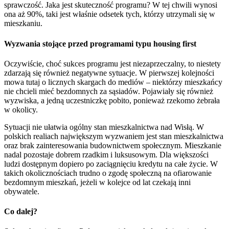
sprawczość. Jaka jest skuteczność programu? W tej chwili wynosi
ona aż 90%, taki jest właśnie odsetek tych, którzy utrzymali się w
mieszkaniu.
Wyzwania stojące przed programami typu housing first
Oczywiście, choć sukces programu jest niezaprzeczalny, to niestety
zdarzają się również negatywne sytuacje. W pierwszej kolejności
mowa tutaj o licznych skargach do mediów – niektórzy mieszkańcy
nie chcieli mieć bezdomnych za sąsiadów. Pojawiały się również
wyzwiska, a jedną uczestniczkę pobito, ponieważ rzekomo żebrała
w okolicy.
Sytuacji nie ułatwia ogólny stan mieszkalnictwa nad Wisłą. W
polskich realiach największym wyzwaniem jest stan mieszkalnictwa
oraz brak zainteresowania budownictwem społecznym. Mieszkanie
nadal pozostaje dobrem rzadkim i luksusowym. Dla większości
ludzi dostępnym dopiero po zaciągnięciu kredytu na całe życie. W
takich okolicznościach trudno o zgodę społeczną na ofiarowanie
bezdomnym mieszkań, jeżeli w kolejce od lat czekają inni
obywatele.
Co dalej?