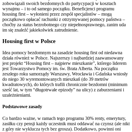
zobowiązali swoich bezdomnych do partycypacji w kosztach
wynajmu – i to od samego początku. Beneficjenci programu
housing first – wyłonieni przez zespół specjalistów – mogą
początkowo opłacać rachunki z otrzymywanej pomocy państwa –
choćby za status bezrobotnego czy niepełnosprawnego, zanim uda
im się znaleźć jakiekolwiek zatrudnienie.
Housing first w Polsce
Idea pomocy bezdomnym na zasadzie housing first od niedawna
działa również w Polsce. Najszerszy i najbardziej zaawansowany
jest projekt “Housing first – najpierw mieszkanie”, którego liderem
jest Towarzystwo Pomocy im. św. Brata Alberta. Na początku
zeszłego roku samorządy Warszawy, Wrocławia i Gdańska wniosły
do niego 30 wyremontowanych mieszkań (do 39 metrów
kwadratowych), do których trafili chronicznie bezdomni (minimum
sześć lat, w tym “długotrwałe epizody” na ulicy) z zaburzeniami i
uzależnieniami.
Podstawowe zasady
Co bardzo ważne, w ramach tego programu 30% renty, emerytury,
zasiłku czy pensji każdy uczestnik musi oddawać na czynsz (ale nikt
z góry nie wyklucza tych bez grosza). Dodatkowo, powinni oni