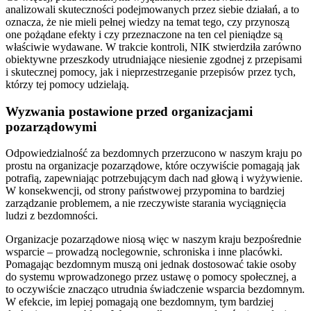
analizowali skuteczności podejmowanych przez siebie działań, a to
oznacza, że nie mieli pełnej wiedzy na temat tego, czy przynoszą
one pożądane efekty i czy przeznaczone na ten cel pieniądze są
właściwie wydawane. W trakcie kontroli, NIK stwierdziła zarówno
obiektywne przeszkody utrudniające niesienie zgodnej z przepisami
i skutecznej pomocy, jak i nieprzestrzeganie przepisów przez tych,
którzy tej pomocy udzielają.
Wyzwania postawione przed organizacjami
pozarządowymi
Odpowiedzialność za bezdomnych przerzucono w naszym kraju po
prostu na organizacje pozarządowe, które oczywiście pomagają jak
potrafią, zapewniając potrzebującym dach nad głową i wyżywienie.
W konsekwencji, od strony państwowej przypomina to bardziej
zarządzanie problemem, a nie rzeczywiste starania wyciągnięcia
ludzi z bezdomności.
Organizacje pozarządowe niosą więc w naszym kraju bezpośrednie
wsparcie – prowadzą noclegownie, schroniska i inne placówki.
Pomagając bezdomnym muszą oni jednak dostosować takie osoby
do systemu wprowadzonego przez ustawę o pomocy społecznej, a
to oczywiście znacząco utrudnia świadczenie wsparcia bezdomnym.
W efekcie, im lepiej pomagają one bezdomnym, tym bardziej