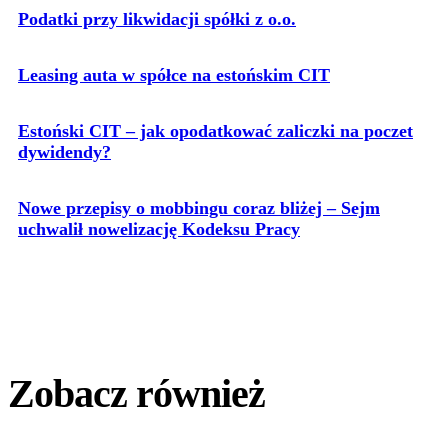
Podatki przy likwidacji spółki z o.o.
Leasing auta w spółce na estońskim CIT
Estoński CIT – jak opodatkować zaliczki na poczet
dywidendy?
Nowe przepisy o mobbingu coraz bliżej – Sejm
uchwalił nowelizację Kodeksu Pracy
Zobacz również