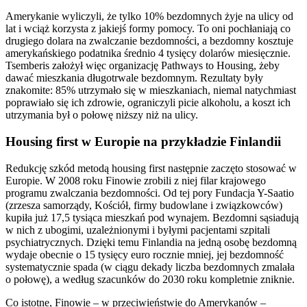
Amerykanie wyliczyli, że tylko 10% bezdomnych żyje na ulicy od
lat i wciąż korzysta z jakiejś formy pomocy. To oni pochłaniają co
drugiego dolara na zwalczanie bezdomności, a bezdomny kosztuje
amerykańskiego podatnika średnio 4 tysięcy dolarów miesięcznie.
Tsemberis założył więc organizację Pathways to Housing, żeby
dawać mieszkania długotrwale bezdomnym. Rezultaty były
znakomite: 85% utrzymało się w mieszkaniach, niemal natychmiast
poprawiało się ich zdrowie, ograniczyli picie alkoholu, a koszt ich
utrzymania był o połowę niższy niż na ulicy.
Housing first w Europie na przykładzie Finlandii
Redukcję szkód metodą housing first następnie zaczęto stosować w
Europie. W 2008 roku Finowie zrobili z niej filar krajowego
programu zwalczania bezdomności. Od tej pory Fundacja Y-Saatio
(zrzesza samorządy, Kościół, firmy budowlane i związkowców)
kupiła już 17,5 tysiąca mieszkań pod wynajem. Bezdomni sąsiadują
w nich z ubogimi, uzależnionymi i byłymi pacjentami szpitali
psychiatrycznych. Dzięki temu Finlandia na jedną osobę bezdomną
wydaje obecnie o 15 tysięcy euro rocznie mniej, jej bezdomność
systematycznie spada (w ciągu dekady liczba bezdomnych zmalała
o połowę), a według szacunków do 2030 roku kompletnie zniknie.
Co istotne, Finowie – w przeciwieństwie do Amerykanów –