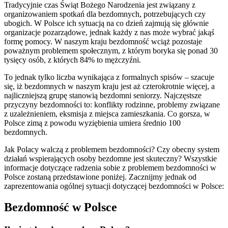
Tradycyjnie czas Świąt Bożego Narodzenia jest związany z
organizowaniem spotkań dla bezdomnych, potrzebujących czy
ubogich. W Polsce ich sytuacją na co dzień zajmują się głównie
organizacje pozarządowe, jednak każdy z nas może wybrać jakąś
formę pomocy. W naszym kraju bezdomność wciąż pozostaje
poważnym problemem społecznym, z którym boryka się ponad 30
tysięcy osób, z których 84% to mężczyźni.
To jednak tylko liczba wynikająca z formalnych spisów – szacuje
się, iż bezdomnych w naszym kraju jest aż czterokrotnie więcej, a
najliczniejszą grupę stanowią bezdomni seniorzy. Najczęstsze
przyczyny bezdomności to: konflikty rodzinne, problemy związane
z uzależnieniem, eksmisja z miejsca zamieszkania. Co gorsza, w
Polsce zimą z powodu wyziębienia umiera średnio 100
bezdomnych.
Jak Polacy walczą z problemem bezdomności? Czy obecny system
działań wspierających osoby bezdomne jest skuteczny? Wszystkie
informacje dotyczące radzenia sobie z problemem bezdomności w
Polsce zostaną przedstawione poniżej. Zacznijmy jednak od
zaprezentowania ogólnej sytuacji dotyczącej bezdomności w Polsce:
Bezdomność w Polsce