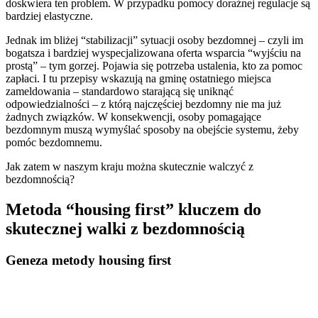
doskwiera ten problem. W przypadku pomocy doraźnej regulacje są
bardziej elastyczne.
Jednak im bliżej “stabilizacji” sytuacji osoby bezdomnej – czyli im
bogatsza i bardziej wyspecjalizowana oferta wsparcia “wyjściu na
prostą” – tym gorzej. Pojawia się potrzeba ustalenia, kto za pomoc
zapłaci. I tu przepisy wskazują na gminę ostatniego miejsca
zameldowania – standardowo starającą się uniknąć
odpowiedzialności – z którą najczęściej bezdomny nie ma już
żadnych związków. W konsekwencji, osoby pomagające
bezdomnym muszą wymyślać sposoby na obejście systemu, żeby
pomóc bezdomnemu.
Jak zatem w naszym kraju można skutecznie walczyć z
bezdomnością?
Metoda “housing first” kluczem do
skutecznej walki z bezdomnością
Geneza metody housing first