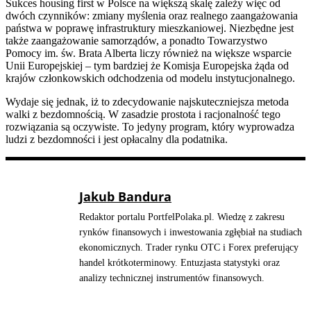
Sukces housing first w Polsce na większą skalę zależy więc od
dwóch czynników: zmiany myślenia oraz realnego zaangażowania
państwa w poprawę infrastruktury mieszkaniowej. Niezbędne jest
także zaangażowanie samorządów, a ponadto Towarzystwo
Pomocy im. św. Brata Alberta liczy również na większe wsparcie
Unii Europejskiej – tym bardziej że Komisja Europejska żąda od
krajów członkowskich odchodzenia od modelu instytucjonalnego.
Wydaje się jednak, iż to zdecydowanie najskuteczniejsza metoda
walki z bezdomnością. W zasadzie prostota i racjonalność tego
rozwiązania są oczywiste. To jedyny program, który wyprowadza
ludzi z bezdomności i jest opłacalny dla podatnika.
Jakub Bandura
Redaktor portalu PortfelPolaka.pl. Wiedzę z zakresu
rynków finansowych i inwestowania zgłębiał na studiach
ekonomicznych. Trader rynku OTC i Forex preferujący
handel krótkoterminowy. Entuzjasta statystyki oraz
analizy technicznej instrumentów finansowych.