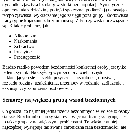
dynamika zjawiska i zmiany w strukturze populacji. Syntetyczne
opracowania z dziedziny polityki społecznej podkreślają narastające
tempo zjawiska, wykraczanie jego zasięgu poza grupy i środowiska
tradycyjnie kojarzone z bezdomnością. Z tym zjawiskiem związane
są też takie problemy jak:
Alkoholizm
Narkomania
Żebractwo
Prostytucja
Przestępczość
Bardzo rzadko powodem bezdomności konkretnej osoby jest tylko
jeden czynnik. Najczęściej wynika ona z wielu, często
nakładających się na siebie przyczyn – bezrobocia, ubóstwa,
rozpadu rodziny, uzależnienia, przemocy w rodzinie, zadłużenia i
eksmisji, czy zaburzenia osobowości.
Seniorzy największą grupą wśród bezdomnych
Co gorsza, co najmniej jedna trzecia bezdomnych w Polsce to osoby
starsze. Bezdomni seniorzy stanowią więc najliczniejszą grupę. Jest
to także grupa z największymi problemami. To właśnie w niej
najczęściej występuje tak zwana chroniczna faza bezdomności, ale