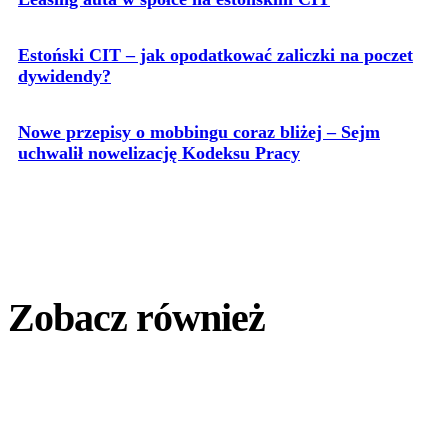
Estoński CIT – jak opodatkować zaliczki na poczet
dywidendy?
Nowe przepisy o mobbingu coraz bliżej – Sejm
uchwalił nowelizację Kodeksu Pracy
Zobacz również