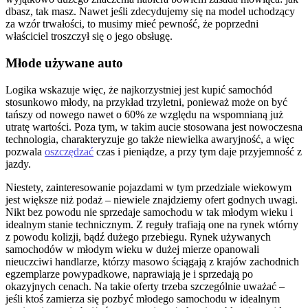
dbasz, tak masz. Nawet jeśli zdecydujemy się na model uchodzący
za wzór trwałości, to musimy mieć pewność, że poprzedni
właściciel troszczył się o jego obsługę.
Młode używane auto
Logika wskazuje więc, że najkorzystniej jest kupić samochód
stosunkowo młody, na przykład trzyletni, ponieważ może on być
tańszy od nowego nawet o 60% ze względu na wspomnianą już
utratę wartości. Poza tym, w takim aucie stosowana jest nowoczesna
technologia, charakteryzuje go także niewielka awaryjność, a więc
pozwala
oszczędzać
czas i pieniądze, a przy tym daje przyjemność z
jazdy.
Niestety, zainteresowanie pojazdami w tym przedziale wiekowym
jest większe niż podaż – niewiele znajdziemy ofert godnych uwagi.
Nikt bez powodu nie sprzedaje samochodu w tak młodym wieku i
idealnym stanie technicznym. Z reguły trafiają one na rynek wtórny
z powodu kolizji, bądź dużego przebiegu. Rynek używanych
samochodów w młodym wieku w dużej mierze opanowali
nieuczciwi handlarze, którzy masowo ściągają z krajów zachodnich
egzemplarze powypadkowe, naprawiają je i sprzedają po
okazyjnych cenach. Na takie oferty trzeba szczególnie uważać –
jeśli ktoś zamierza się pozbyć młodego samochodu w idealnym