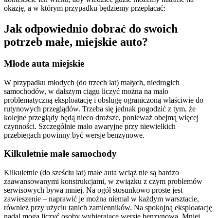
okazję, a w którym przypadku będziemy przepłacać:
Jak odpowiednio dobrać do swoich
potrzeb małe, miejskie auto?
Młode auta miejskie
W przypadku młodych (do trzech lat) małych, niedrogich
samochodów, w dalszym ciągu liczyć można na mało
problematyczną eksploatację i obsługę ograniczoną właściwie do
rutynowych przeglądów. Trzeba się jednak pogodzić z tym, że
kolejne przeglądy będą nieco droższe, ponieważ obejmą więcej
czynności. Szczególnie mało awaryjne przy niewielkich
przebiegach powinny być wersje benzynowe.
Kilkuletnie małe samochody
Kilkuletnie (do sześciu lat) małe auta wciąż nie są bardzo
zaawansowanymi konstrukcjami, w związku z czym problemów
serwisowych bywa mniej. Na ogół stosunkowo proste jest
zawieszenie – naprawić je można niemal w każdym warsztacie,
również przy użyciu tanich zamienników. Na spokojną eksploatację
nadal mogą liczyć osoby wybierające wersję benzynową. Mniej