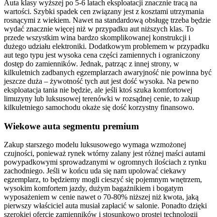
Auta klasy wyższej po 5-6 latach eksploatacji znacznie tracą na
wartości. Szybki spadek cen związany jest z kosztami utrzymania
rosnącymi z wiekiem. Nawet na standardową obsługę trzeba będzie
wydać znacznie więcej niż w przypadku aut niższych klas. To
przede wszystkim wina bardzo skomplikowanej konstrukcji i
dużego udziału elektroniki. Dodatkowym problemem w przypadku
aut tego typu jest wysoka cena części zamiennych i ograniczony
dostęp do zamienników. Jednak, patrząc z innej strony, w
kilkuletnich zadbanych egzemplarzach awaryjność nie powinna być
jeszcze duża – żywotność tych aut jest dość wysoka. Na pewno
eksploatacja tania nie będzie, ale jeśli ktoś szuka komfortowej
limuzyny lub luksusowej terenówki w rozsądnej cenie, to zakup
kilkuletniego samochodu okaże się dość korzystny finansowo.
Wiekowe auta segmentu premium
Zakup starszego modelu luksusowego wymaga wzmożonej
czujności, ponieważ rynek wtórny zalany jest różnej maści autami
powypadkowymi sprowadzanymi w ogromnych ilościach z rynku
zachodniego. Jeśli w końcu uda się nam upolować ciekawy
egzemplarz, to będziemy mogli cieszyć się pojemnym wnętrzem,
wysokim komfortem jazdy, dużym bagażnikiem i bogatym
wyposażeniem w cenie nawet o 70-80% niższej niż kwota, jaką
pierwszy właściciel auta musiał zapłacić w salonie. Ponadto dzięki
szerokiej ofercie zamienników i stosunkowo prostej technologii