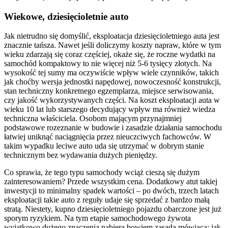
Wiekowe, dziesięcioletnie auto
Jak nietrudno się domyślić, eksploatacja dziesięcioletniego auta jest
znacznie tańsza. Nawet jeśli doliczymy koszty napraw, które w tym
wieku zdarzają się coraz częściej, okaże się, że roczne wydatki na
samochód kompaktowy to nie więcej niż 5-6 tysięcy złotych. Na
wysokość tej sumy ma oczywiście wpływ wiele czynników, takich
jak choćby wersja jednostki napędowej, nowoczesność konstrukcji,
stan techniczny konkretnego egzemplarza, miejsce serwisowania,
czy jakość wykorzystywanych części. Na koszt eksploatacji auta w
wieku 10 lat lub starszego decydujący wpływ ma również wiedza
techniczna właściciela. Osobom mającym przynajmniej
podstawowe rozeznanie w budowie i zasadzie działania samochodu
łatwiej uniknąć naciągnięcia przez nieuczciwych fachowców. W
takim wypadku leciwe auto uda się utrzymać w dobrym stanie
technicznym bez wydawania dużych pieniędzy.
Co sprawia, że tego typu samochody wciąż cieszą się dużym
zainteresowaniem? Przede wszystkim cena. Dodatkowy atut takiej
inwestycji to minimalny spadek wartości – po dwóch, trzech latach
eksploatacji takie auto z reguły udaje się sprzedać z bardzo małą
stratą. Niestety, kupno dziesięcioletniego pojazdu obarczone jest już
sporym ryzykiem. Na tym etapie samochodowego żywota
wyjątkowo dużego znaczenia nabiera bowiem zasada mówiąca: jak