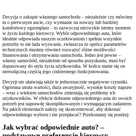
Decyzja o zakupie własnego samochodu – niezależnie czy mówimy
tu o pierwszym aucie, czy wymianie na nowszy lub bardziej
komfortowy egzemplarz – to zazwyczaj niezwykle istotny moment
w życiu każdego kierowcy. Wybór odpowiedniego auta, które
idealnie odpowiada naszym oczekiwaniom i spełnia wszystkie
potrzeby to nie lada wyzwanie, zwłaszcza że oprócz parametrów
technicznych musimy również rozważyć różne możliwości
finansowania i utrzymywania samochodu. Jedno jest pewne –
własny samochód, niezależnie od sposobu pozyskania, musi być
dopasowany do stylu życia użytkownika. W końcu stanie się on
nierozłączną częścią jego codziennego funkcjonowania.
Decyzji nie ułatwiają także te jednoznacznie negatywne czynniki.
Ogromna utrata wartości, duża awaryjność, wysokie koszty napraw
– wraz z wiekiem samochodów zmieniają się problemy ich
użytkowników. W efekcie dobranie odpowiedniego auta do swoich
potrzeb jest naprawdę skomplikowanym i wymagającym zadaniem.
Na jakich elementach należy się skoncentrować, aby dokonać
odpowiedniego wyboru i nie przepłacać? Przekonamy się poniżej:
Jak wybrać odpowiednie auto? –
podstawowe preferencje kierowcy