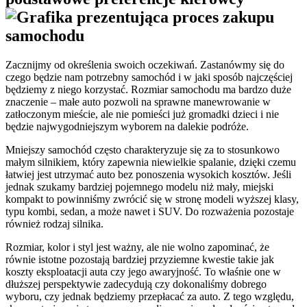
Zacznijmy od określenia swoich oczekiwań. Zastanówmy się do
czego będzie nam potrzebny samochód i w jaki sposób najczęściej
będziemy z niego korzystać. Rozmiar samochodu ma bardzo duże
znaczenie – małe auto pozwoli na sprawne manewrowanie w
zatłoczonym mieście, ale nie pomieści już gromadki dzieci i nie
będzie najwygodniejszym wyborem na dalekie podróże.
Mniejszy samochód często charakteryzuje się za to stosunkowo
małym silnikiem, który zapewnia niewielkie spalanie, dzięki czemu
łatwiej jest utrzymać auto bez ponoszenia wysokich kosztów. Jeśli
jednak szukamy bardziej pojemnego modelu niż mały, miejski
kompakt to powinniśmy zwrócić się w stronę modeli wyższej klasy,
typu kombi, sedan, a może nawet i SUV. Do rozważenia pozostaje
również rodzaj silnika.
Rozmiar, kolor i styl jest ważny, ale nie wolno zapominać, że
równie istotne pozostają bardziej przyziemne kwestie takie jak
koszty eksploatacji auta czy jego awaryjność. To właśnie one w
dłuższej perspektywie zadecydują czy dokonaliśmy dobrego
wyboru, czy jednak będziemy przepłacać za auto. Z tego względu,