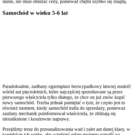
stanie, nie musi obniżać ceny, ponieważ chętni szybko się znajdą.
Samochód w wieku 5-6 lat
Paradoksalnie, zadbany egzemplarz bezwypadkowy łatwiej znaleźć
wśród aut pięcioletnich, które najczęściej sprzedawane są przez
pierwszego właściciela tylko dlatego, że chce on już znów kupić
nowy samochód. Trzeba jednak pamiętać o tym, że często jest to
również moment, kiedy samochód trafia do sprzedaży, ponieważ
zaufany mechanik poinformował właściciela, że zbliżają się
nieuniknione i kosztowne naprawy.
Przejdźmy teraz do przeanalizowania wad i zalet aut danej klasy, w
kontekście ich wieku, aby wiedzieć gdzie możemy natrafić na