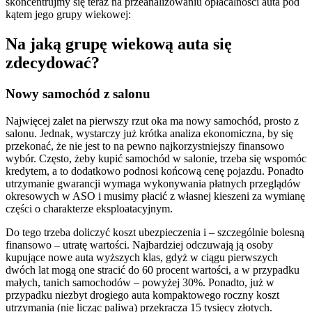
skoncentrujmy się teraz na przeanalizowaniu opłacalności auta pod
kątem jego grupy wiekowej:
Na jaką grupę wiekową auta się
zdecydować?
Nowy samochód z salonu
Najwięcej zalet na pierwszy rzut oka ma nowy samochód, prosto z
salonu. Jednak, wystarczy już krótka analiza ekonomiczna, by się
przekonać, że nie jest to na pewno najkorzystniejszy finansowo
wybór. Często, żeby kupić samochód w salonie, trzeba się wspomóc
kredytem, a to dodatkowo podnosi końcową cenę pojazdu. Ponadto
utrzymanie gwarancji wymaga wykonywania płatnych przeglądów
okresowych w ASO i musimy płacić z własnej kieszeni za wymianę
części o charakterze eksploatacyjnym.
Do tego trzeba doliczyć koszt ubezpieczenia i – szczególnie bolesną
finansowo – utratę wartości. Najbardziej odczuwają ją osoby
kupujące nowe auta wyższych klas, gdyż w ciągu pierwszych
dwóch lat mogą one stracić do 60 procent wartości, a w przypadku
małych, tanich samochodów – powyżej 30%. Ponadto, już w
przypadku niezbyt drogiego auta kompaktowego roczny koszt
utrzymania (nie licząc paliwa) przekracza 15 tysięcy złotych.