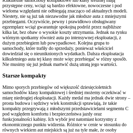
Kilkuletnie samochody kompaktowe lub klasy średniej mają
przystępne ceny, wciąż są bardzo efektowne, nowoczesne i pod
wieloma względami nie odbiegają znacząco od aktualnych modeli.
Niestety, nie są już tak niezawodne jak młodsze auta z mniejszymi
przebiegami. Oczywiście, pewny i prawidłowo obsługiwany
egzemplarz wciąż gwarantuje spokojną podróż przez najbliższe
kilka lat, bez obaw o wysokie koszty utrzymania. Jednak na rynku
wtórnym spotkamy również auta po intensywnej eksploatacji, z
dużym przebiegiem lub powypadkowe. Kolejna grupa to
samochody, które trafiły do sprzedaży, ponieważ właściciel
dowiedział się o nieuniknionych wydatkach. Dalsza eksploatacja
kilkuletniego auta tej klasy może więc przebiegać w różny sposób.
Nie musimy się już jednak martwić dużą utratą jego wartości.
Starsze kompakty
Mimo sporych przebiegów od większość dziesięcioletnich
samochodów klasy kompaktowej i średniej możemy oczekiwać w
miarę niedrogiej eksploatacji. Każdy medal ma jednak dwie strony –
prosta budowa i sędziwy wiek konstrukcji sprawiają, że takie
kompakty przegrywają z młodszymi przedstawicielami segmentu C
pod względem komfortu i bezpieczeństwa jazdy oraz
funkcjonalności kabiny. Ich wybór jest natomiast korzystny z
ekonomicznego punktu widzenia. Różnice w cenie w stosunku do
równych wiekiem aut miejskich są już na tyle małe, że osoby