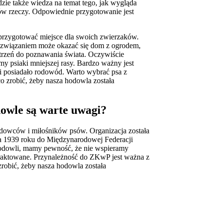
zie także wiedza na temat tego, jak wygląda
ków rzeczy. Odpowiednie przygotowanie jest
przygotować miejsce dla swoich zwierzaków.
 rozwiązaniem może okazać się dom z ogrodem,
trzeń do poznawania świata. Oczywiście
my psiaki mniejszej rasy. Bardzo ważny jest
i posiadało rodowód. Warto wybrać psa z
 zrobić, żeby nasza hodowla została
dowle są warte uwagi?
dowców i miłośników psów. Organizacja została
a 1939 roku do Międzynarodowej Federacji
hodowli, mamy pewność, że nie wspieramy
 traktowane. Przynależność do ZKwP jest ważna z
zrobić, żeby nasza hodowla została