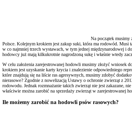
Na początek musimy 
Polsce. Kolejnym krokiem jest zakup suki, która ma rodowód. Musi ta
w co najmniej trzech wystawach, w tym jednej międzynarodowej i dos
hodowcy już mają kilkukrotnie nagrodzoną sukę i właśnie wtedy zac
W celu założenia zarejestrowanej hodowli musimy złożyć wniosek 
krokiem jest uzyskanie karty krycia i znalezienie odpowiedniego re
które znajdują się na liście ras agresywnych, musimy zdobyć doda
nierasowe? Zgodnie z nowelizacją Ustawy o ochronie zwierząt z 201
rodowodu. Jednak rozmnażanie takich zwierząt nie jest zakazane, nie
właściwie można zarobić na sprzedaży zwierząt w zarejestrowanej h
Ile możemy zarobić na hodowli psów rasowych?