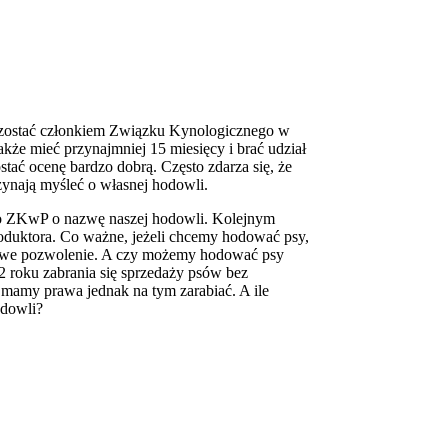
zostać członkiem Związku Kynologicznego w
kże mieć przynajmniej 15 miesięcy i brać udział
tać ocenę bardzo dobrą. Często zdarza się, że
zynają myśleć o własnej hodowli.
do ZKwP o nazwę naszej hodowli. Kolejnym
produktora. Co ważne, jeżeli chcemy hodować psy,
tkowe pozwolenie. A czy możemy hodować psy
2 roku zabrania się sprzedaży psów bez
 mamy prawa jednak na tym zarabiać. A ile
odowli?