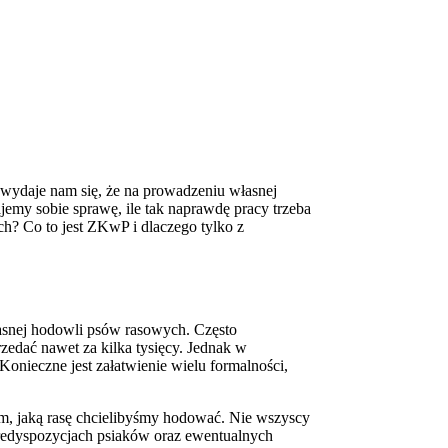
ydaje nam się, że na prowadzeniu własnej
emy sobie sprawę, ile tak naprawdę pracy trzeba
h? Co to jest ZKwP i dlaczego tylko z
asnej hodowli psów rasowych. Często
zedać nawet za kilka tysięcy. Jednak w
 Konieczne jest załatwienie wielu formalności,
ym, jaką rasę chcielibyśmy hodować. Nie wszyscy
 predyspozycjach psiaków oraz ewentualnych