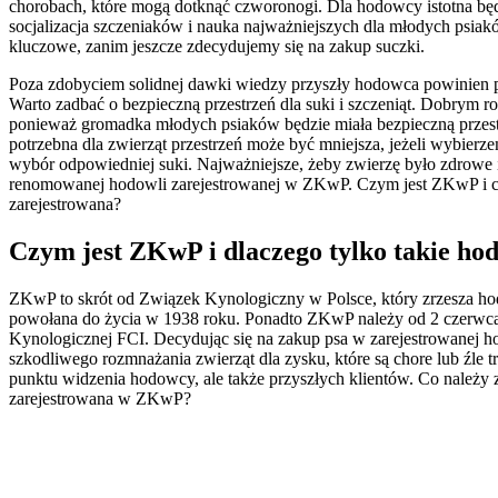
chorobach, które mogą dotknąć czworonogi. Dla hodowcy istotna będ
socjalizacja szczeniaków i nauka najważniejszych dla młodych psia
kluczowe, zanim jeszcze zdecydujemy się na zakup suczki.
Poza zdobyciem solidnej dawki wiedzy przyszły hodowca powinien 
Warto zadbać o bezpieczną przestrzeń dla suki i szczeniąt. Dobrym
ponieważ gromadka młodych psiaków będzie miała bezpieczną przes
potrzebna dla zwierząt przestrzeń może być mniejsza, jeżeli wybierze
wybór odpowiedniej suki. Najważniejsze, żeby zwierzę było zdrowe 
renomowanej hodowli zarejestrowanej w ZKwP. Czym jest ZKwP i co
zarejestrowana?
Czym jest ZKwP i dlaczego tylko takie ho
ZKwP to skrót od Związek Kynologiczny w Polsce, który zrzesza ho
powołana do życia w 1938 roku. Ponadto ZKwP należy od 2 czerwc
Kynologicznej FCI. Decydując się na zakup psa w zarejestrowanej 
szkodliwego rozmnażania zwierząt dla zysku, które są chore lub źle
punktu widzenia hodowcy, ale także przyszłych klientów. Co należy 
zarejestrowana w ZKwP?