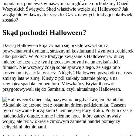
popularne, ponieważ w naszym kraju głównie obchodzimy Dzień
Wszystkich Świętych. Skąd właściwie wzięło się Halloween? Jak
wyglądało w dawnych czasach? Czy z dawnych tradycji cokolwiek
zostało?
Skąd pochodzi Halloween?
Dzisiaj Halloween kojarzy nam się przede wszystkim z
powycinanymi dyniami, strasznymi kostiumami i słynnym „cukierek
albo psikus”. W Polsce tradycje związane z Halloween w dużej
mierze kojarzą się z tymi przedstawionymi na amerykańskich
filmach. Nie wszyscy zdają sobie sprawę z tego, że sięga ono
korzeniami tysiąc lat wstecz. Niegdyś Halloween przypadło na czas
zmiany lata w zimę. Kiedy z pól znikały ostatnie plony, a na
zewnątrz spadała temperatura. Mieszkańcy Brytanii powoli
przygotowywali się do Samhain, czyli aktualnego Halloween.
Koniec lata, nazywano niegdyś świętem Samhain.
Aktualnie kojarzone jest z ostatnim dniem października. Czasem
było nazywane Początkiem Ciemniejszej Pory Roku. Po tym czasie
nadchodziły długie, zimne i ciemne noce, które zatrzymywały
wojny, ale też w okresie zimowym zamierał handel pomiędzy
celtyckimi plemionami.