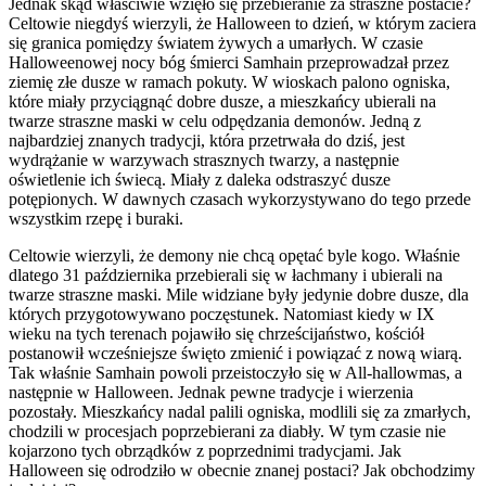
Jednak skąd właściwie wzięło się przebieranie za straszne postacie?
Celtowie niegdyś wierzyli, że Halloween to dzień, w którym zaciera
się granica pomiędzy światem żywych a umarłych. W czasie
Halloweenowej nocy bóg śmierci Samhain przeprowadzał przez
ziemię złe dusze w ramach pokuty. W wioskach palono ogniska,
które miały przyciągnąć dobre dusze, a mieszkańcy ubierali na
twarze straszne maski w celu odpędzania demonów. Jedną z
najbardziej znanych tradycji, która przetrwała do dziś, jest
wydrążanie w warzywach strasznych twarzy, a następnie
oświetlenie ich świecą. Miały z daleka odstraszyć dusze
potępionych. W dawnych czasach wykorzystywano do tego przede
wszystkim rzepę i buraki.
Celtowie wierzyli, że demony nie chcą opętać byle kogo. Właśnie
dlatego 31 października przebierali się w łachmany i ubierali na
twarze straszne maski. Mile widziane były jedynie dobre dusze, dla
których przygotowywano poczęstunek. Natomiast kiedy w IX
wieku na tych terenach pojawiło się chrześcijaństwo, kościół
postanowił wcześniejsze święto zmienić i powiązać z nową wiarą.
Tak właśnie Samhain powoli przeistoczyło się w All-hallowmas, a
następnie w Halloween. Jednak pewne tradycje i wierzenia
pozostały. Mieszkańcy nadal palili ogniska, modlili się za zmarłych,
chodzili w procesjach poprzebierani za diabły. W tym czasie nie
kojarzono tych obrządków z poprzednimi tradycjami. Jak
Halloween się odrodziło w obecnie znanej postaci? Jak obchodzimy