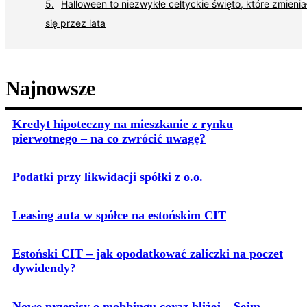
Halloween to niezwykłe celtyckie święto, które zmienia
się przez lata
Najnowsze
Kredyt hipoteczny na mieszkanie z rynku
pierwotnego – na co zwrócić uwagę?
Podatki przy likwidacji spółki z o.o.
Leasing auta w spółce na estońskim CIT
Estoński CIT – jak opodatkować zaliczki na poczet
dywidendy?
Nowe przepisy o mobbingu coraz bliżej – Sejm