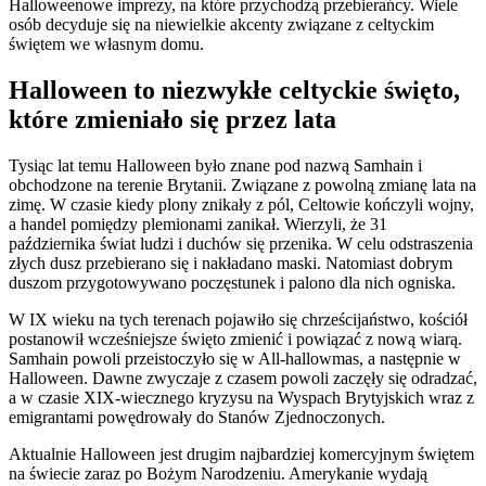
Halloweenowe imprezy, na które przychodzą przebierańcy. Wiele
osób decyduje się na niewielkie akcenty związane z celtyckim
świętem we własnym domu.
Halloween to niezwykłe celtyckie święto,
które zmieniało się przez lata
Tysiąc lat temu Halloween było znane pod nazwą Samhain i
obchodzone na terenie Brytanii. Związane z powolną zmianę lata na
zimę. W czasie kiedy plony znikały z pól, Celtowie kończyli wojny,
a handel pomiędzy plemionami zanikał. Wierzyli, że 31
października świat ludzi i duchów się przenika. W celu odstraszenia
złych dusz przebierano się i nakładano maski. Natomiast dobrym
duszom przygotowywano poczęstunek i palono dla nich ogniska.
W IX wieku na tych terenach pojawiło się chrześcijaństwo, kościół
postanowił wcześniejsze święto zmienić i powiązać z nową wiarą.
Samhain powoli przeistoczyło się w All-hallowmas, a następnie w
Halloween. Dawne zwyczaje z czasem powoli zaczęły się odradzać,
a w czasie XIX-wiecznego kryzysu na Wyspach Brytyjskich wraz z
emigrantami powędrowały do Stanów Zjednoczonych.
Aktualnie Halloween jest drugim najbardziej komercyjnym świętem
na świecie zaraz po Bożym Narodzeniu. Amerykanie wydają