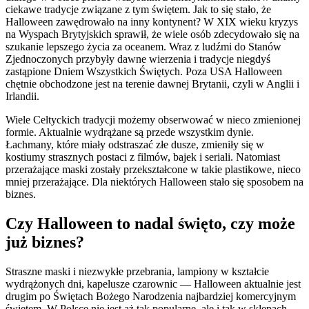
ciekawe tradycje związane z tym świętem. Jak to się stało, że
Halloween zawędrowało na inny kontynent? W XIX wieku kryzys
na Wyspach Brytyjskich sprawił, że wiele osób zdecydowało się na
szukanie lepszego życia za oceanem. Wraz z ludźmi do Stanów
Zjednoczonych przybyły dawne wierzenia i tradycje niegdyś
zastąpione Dniem Wszystkich Świętych. Poza USA Halloween
chętnie obchodzone jest na terenie dawnej Brytanii, czyli w Anglii i
Irlandii.
Wiele Celtyckich tradycji możemy obserwować w nieco zmienionej
formie. Aktualnie wydrążane są przede wszystkim dynie.
Łachmany, które miały odstraszać złe dusze, zmieniły się w
kostiumy strasznych postaci z filmów, bajek i seriali. Natomiast
przerażające maski zostały przekształcone w takie plastikowe, nieco
mniej przerażające. Dla niektórych Halloween stało się sposobem na
biznes.
Czy Halloween to nadal święto, czy może
już biznes?
Straszne maski i niezwykłe przebrania, lampiony w kształcie
wydrążonych dni, kapelusze czarownic — Halloween aktualnie jest
drugim po Świętach Bożego Narodzenia najbardziej komercyjnym
świętem. W Polsce nie jest aż tak popularne, ale i tak w sklepach