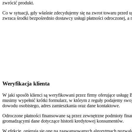
zwrócić produkt.
Co w sytuacji, gdy właśnie zdecydujemy się na zwrot towaru przed
zwraca środki bezpośrednio dostawcy usługi płatności odroczonej, a 
Weryfikacja klienta
W jaki sposób klienci są weryfikowani przez firmy oferujące usług
musimy wypełnić krótki formularz, w którym z reguły podajemy swo
dowodu osobistego, adres zamieszkania oraz dane kontaktowe.
Odroczone płatności finansowane są przez zewnętrzne podmioty fina
gromadzącymi dane dotyczące historii kredytowej konsumentów.
W efekcie, opierają się one na zaawansowanych algorytmach pozwala