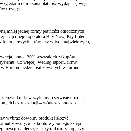
 względami odroczona płatność wydaje się więc
otówkowego.
ynajmniej jednej formy płatności odroczonych
cej niż jednego operatora Buy Now, Pay Later.
ów internetowych – również w tych największych,
 Szwecja, ponad 30% wszystkich zakupów
ystemu. Co więcej, według raportu firmy
w Europie będzie realizowanych w formie
y założyć konto w wybranym serwisie i podać
zonych bez rejestracji – wówczas podczas
rczy wybrać dowolny produkt i złożyć
 sfinalizowany, a na konto wybranego sklepu
ej miesiąc na decyzję – czy opłacić zakup, czy