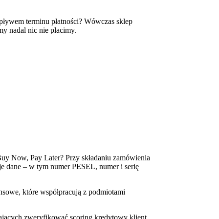
 upływem terminu płatności? Wówczas sklep
my nadal nic nie płacimy.
ę Buy Now, Pay Later? Przy składaniu zamówienia
je dane – w tym numer PESEL, numer i serię
nsowe, które współpracują z podmiotami
jących zweryfikować scoring kredytowy klient.