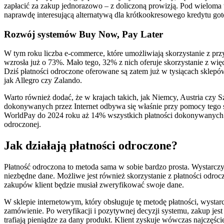
zapłacić za zakup jednorazowo – z doliczoną prowizją. Pod wieloma
naprawdę interesującą alternatywą dla krótkookresowego kredytu g
Rozwój systemów Buy Now, Pay Later
W tym roku liczba e-commerce, które umożliwiają skorzystanie z prz
wzrosła już o 73%. Mało tego, 32% z nich oferuje skorzystanie z wię
Dziś płatności odroczone oferowane są zatem już w tysiącach sklep
jak Allegro czy Zalando.
Warto również dodać, że w krajach takich, jak Niemcy, Austria czy
dokonywanych przez Internet odbywa się właśnie przy pomocy tego s
WorldPay do 2024 roku aż 14% wszystkich płatności dokonywanych 
odroczonej.
Jak działają płatności odroczone?
Płatność odroczona to metoda sama w sobie bardzo prosta. Wystarcz
niezbędne dane. Możliwe jest również skorzystanie z płatności odroc
zakupów klient będzie musiał zweryfikować swoje dane.
W sklepie internetowym, który obsługuje tę metodę płatności, wysta
zamówienie. Po weryfikacji i pozytywnej decyzji systemu, zakup jest
trafiają pieniądze za dany produkt. Klient zyskuje wówczas najczęści