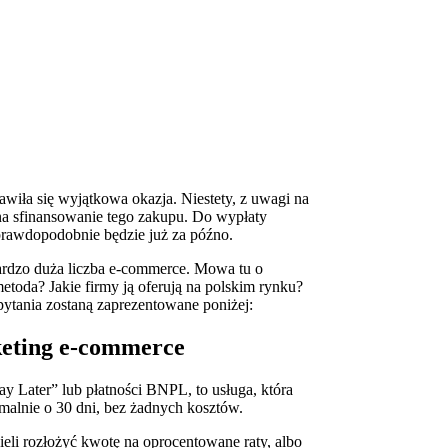
iła się wyjątkowa okazja. Niestety, z uwagi na
a sfinansowanie tego zakupu. Do wypłaty
prawdopodobnie będzie już za późno.
 bardzo duża liczba e-commerce. Mowa tu o
etoda? Jakie firmy ją oferują na polskim rynku?
ytania zostaną zaprezentowane poniżej:
y Later” lub płatności BNPL, to usługa, która
malnie o 30 dni, bez żadnych kosztów.
eli rozłożyć kwotę na oprocentowane raty, albo