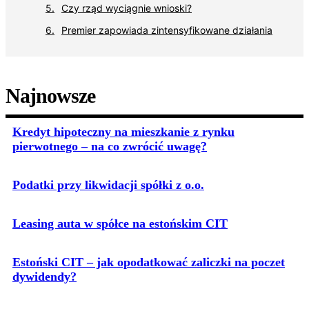
Czy rząd wyciągnie wnioski?
Premier zapowiada zintensyfikowane działania
Najnowsze
Kredyt hipoteczny na mieszkanie z rynku
pierwotnego – na co zwrócić uwagę?
Podatki przy likwidacji spółki z o.o.
Leasing auta w spółce na estońskim CIT
Estoński CIT – jak opodatkować zaliczki na poczet
dywidendy?