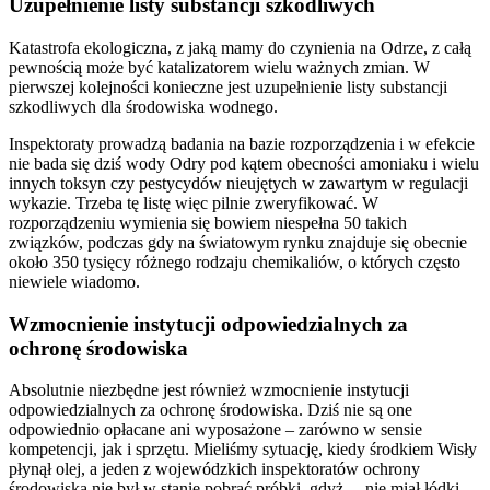
Uzupełnienie listy substancji szkodliwych
Katastrofa ekologiczna, z jaką mamy do czynienia na Odrze, z całą
pewnością może być katalizatorem wielu ważnych zmian. W
pierwszej kolejności konieczne jest uzupełnienie listy substancji
szkodliwych dla środowiska wodnego.
Inspektoraty prowadzą badania na bazie rozporządzenia i w efekcie
nie bada się dziś wody Odry pod kątem obecności amoniaku i wielu
innych toksyn czy pestycydów nieujętych w zawartym w regulacji
wykazie. Trzeba tę listę więc pilnie zweryfikować. W
rozporządzeniu wymienia się bowiem niespełna 50 takich
związków, podczas gdy na światowym rynku znajduje się obecnie
około 350 tysięcy różnego rodzaju chemikaliów, o których często
niewiele wiadomo.
Wzmocnienie instytucji odpowiedzialnych za
ochronę środowiska
Absolutnie niezbędne jest również wzmocnienie instytucji
odpowiedzialnych za ochronę środowiska. Dziś nie są one
odpowiednio opłacane ani wyposażone – zarówno w sensie
kompetencji, jak i sprzętu. Mieliśmy sytuację, kiedy środkiem Wisły
płynął olej, a jeden z wojewódzkich inspektoratów ochrony
środowiska nie był w stanie pobrać próbki, gdyż… nie miał łódki.