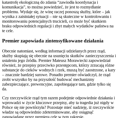
katastrofę ekologiczną do zdania “zawiodła koordynacja i
komunikacja”, to można powiedzieć, że jest to rozmydlanie
problemu. Wydaje się, że winę raczej ponoszą służby, które – jak
wynika z zaistniałej sytuacji – nie są skuteczne w kontrolowaniu i
monitorowaniu potencjalnych trucicieli, co może być skutkiem
braku odpowiednich regulacji i zbyt małych wydatków państwa na
te cele.
Premier zapowiada zintensyfikowane działania
Obecnie natomiast, według informacji udzielanych przez rząd,
służby skupiają się obecnie na usunięciu skutków zanieczyszczenia i
ustaleniu jego źródła. Premier Mateusz Morawiecki zapowiedział
również, że przepisy przeciwko przestępcom, którzy zrzucają różne
substancje do cieków wodnych i rzek, muszą być zaostrzone, a kary
– znacznie bardziej surowe. Ponadto premier oświadczył, że rząd
zrobi wszystko by na przyszłość budować mechanizmy
zabezpieczające, prewencyjne, zapobiegające tam, gdzie tylko się
da.
Czy rzeczywiście rząd tym razem podejmie odpowiednie działania i
wprowadzi w życie kluczowe przepisy, aby ta tragedia już nigdy w
Polsce się nie powtórzyła? Pozostaje mieć nadzieję, iż rzeczywiście
władze są odpowiednio zdeterminowane, aby osiągnąć
zapowiadane przez premiera cele w tym zakresie.