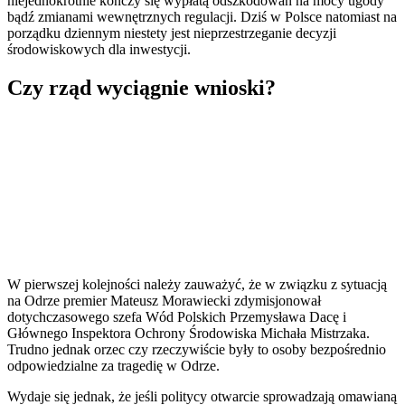
niejednokrotnie kończy się wypłatą odszkodowań na mocy ugody
bądź zmianami wewnętrznych regulacji. Dziś w Polsce natomiast na
porządku dziennym niestety jest nieprzestrzeganie decyzji
środowiskowych dla inwestycji.
Czy rząd wyciągnie wnioski?
W pierwszej kolejności należy zauważyć, że w związku z sytuacją
na Odrze premier Mateusz Morawiecki zdymisjonował
dotychczasowego szefa Wód Polskich Przemysława Dacę i
Głównego Inspektora Ochrony Środowiska Michała Mistrzaka.
Trudno jednak orzec czy rzeczywiście były to osoby bezpośrednio
odpowiedzialne za tragedię w Odrze.
Wydaje się jednak, że jeśli politycy otwarcie sprowadzają omawianą