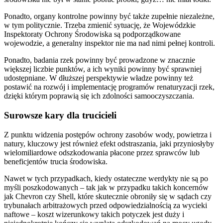
Ponadto, organy kontrolne powinny być także zupełnie niezależne,
w tym politycznie. Trzeba zmienić sytuację, że Wojewódzkie
Inspektoraty Ochrony Środowiska są podporządkowane
wojewodzie, a generalny inspektor nie ma nad nimi pełnej kontroli.
Ponadto, badania rzek powinny być prowadzone w znacznie
większej liczbie punktów, a ich wyniki powinny być sprawniej
udostępniane. W dłuższej perspektywie władze powinny też
postawić na rozwój i implementację programów renaturyzacji rzek,
dzięki którym poprawią się ich zdolności samooczyszczania.
Surowsze kary dla trucicieli
Z punktu widzenia postępów ochrony zasobów wody, powietrza i
natury, kluczowy jest również efekt odstraszania, jaki przyniosłyby
wielomiliardowe odszkodowania płacone przez sprawców lub
beneficjentów trucia środowiska.
Nawet w tych przypadkach, kiedy ostateczne werdykty nie są po
myśli poszkodowanych – tak jak w przypadku takich koncernów
jak Chevron czy Shell, które skutecznie obroniły się w sądach czy
trybunałach arbitrażowych przed odpowiedzialnością za wycieki
naftowe – koszt wizerunkowy takich potyczek jest duży i