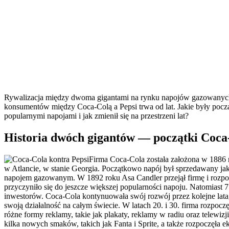
Rywalizacja między dwoma gigantami na rynku napojów gazowanych j
konsumentów między Coca-Colą a Pepsi trwa od lat. Jakie były począ
popularnymi napojami i jak zmienił się na przestrzeni lat?
Historia dwóch gigantów — początki Coca-
Firma Coca-Cola została założona w 1886 
w Atlancie, w stanie Georgia. Początkowo napój był sprzedawany jak
napojem gazowanym. W 1892 roku Asa Candler przejął firmę i rozp
przyczyniło się do jeszcze większej popularności napoju. Natomiast 7 
inwestorów. Coca-Cola kontynuowała swój rozwój przez kolejne lata
swoją działalność na całym świecie. W latach 20. i 30. firma rozp
różne formy reklamy, takie jak plakaty, reklamy w radiu oraz telewiz
kilka nowych smaków, takich jak Fanta i Sprite, a także rozpoczęła 