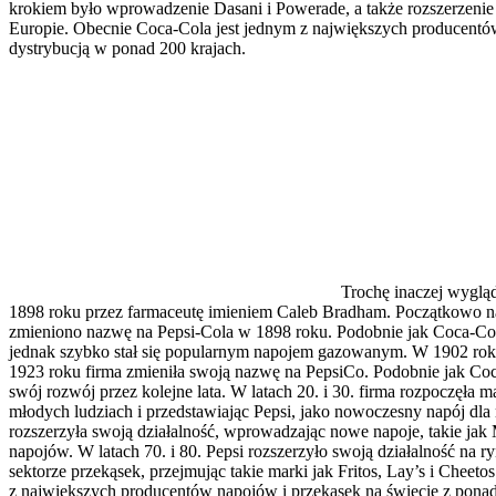
krokiem było wprowadzenie Dasani i Powerade, a także rozszerzenie s
Europie. Obecnie Coca-Cola jest jednym z największych producentó
dystrybucją w ponad 200 krajach.
Trochę inaczej wygląd
1898 roku przez farmaceutę imieniem Caleb Bradham. Początkowo na
zmieniono nazwę na Pepsi-Cola w 1898 roku. Podobnie jak Coca-Cola
jednak szybko stał się popularnym napojem gazowanym. W 1902 rok
1923 roku firma zmieniła swoją nazwę na PepsiCo. Podobnie jak Co
swój rozwój przez kolejne lata. W latach 20. i 30. firma rozpoczęła
młodych ludziach i przedstawiając Pepsi, jako nowoczesny napój dla 
rozszerzyła swoją działalność, wprowadzając nowe napoje, takie jak
napojów. W latach 70. i 80. Pepsi rozszerzyło swoją działalność na r
sektorze przekąsek, przejmując takie marki jak Fritos, Lay’s i Cheet
z największych producentów napojów i przekąsek na świecie z pona