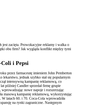
est zacięta. Prowokacyjne reklamy i walka o
tki obu firm? Jak wygląda konflikt między tymi
Coli i Pepsi
roku przez farmaceutę imieniem John Pemberton
o lekarstwo, jednak szybko stał się popularnym
oczął intensywną kampanię reklamową, co
lat później Candler sprzedał firmę grupie
, wprowadzając nowe napoje i rozszerzając
oczęła masową kampanię reklamową, wykorzystując
ji. W latach 60. i 70. Coca-Cola wprowadziła
ekspansję na rynki zagraniczne. Następnym