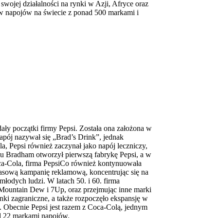
wojej działalności na rynki w Azji, Afryce oraz
w napojów na świecie z ponad 500 markami i
ały początki firmy Pepsi. Została ona założona w
pój nazywał się „Brad’s Drink”, jednak
, Pepsi również zaczynał jako napój leczniczy,
u Bradham otworzył pierwszą fabrykę Pepsi, a w
ca-Cola, firma PepsiCo również kontynuowała
 masową kampanię reklamową, koncentrując się na
młodych ludzi. W latach 50. i 60. firma
 Mountain Dew i 7Up, oraz przejmując inne marki
ynki zagraniczne, a także rozpoczęło ekspansję w
os. Obecnie Pepsi jest razem z Coca-Colą, jednym
d 22 markami napojów.